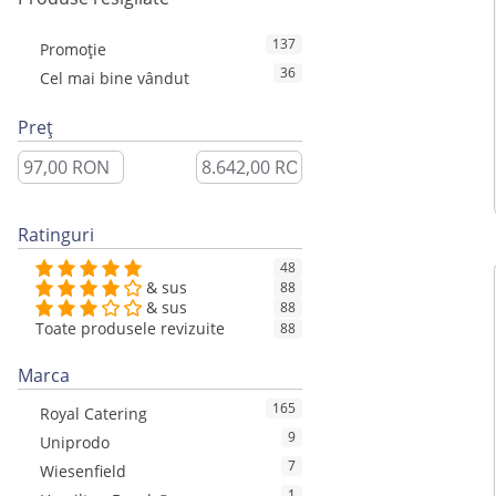
137
Promoție
36
Cel mai bine vândut
Preț
Ratinguri
48
& sus
88
& sus
88
Toate produsele revizuite
88
Marca
165
Royal Catering
9
Uniprodo
7
Wiesenfield
1