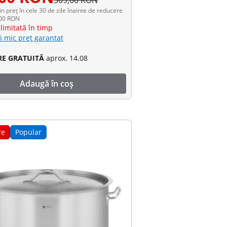
309,00 RON
in preț în cele 30 de zile înainte de reducere
,00 RON
limitată în timp
i mic preț garantat
RE GRATUITĂ
aprox. 14.08
Adaugă în coș
re
Popular