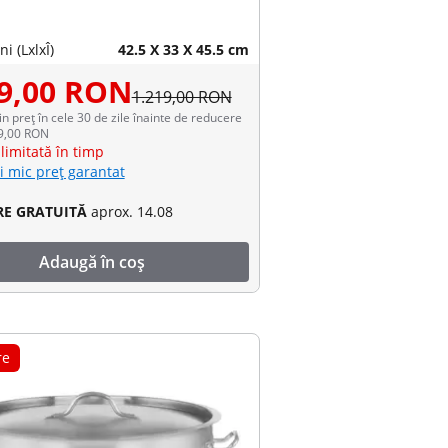
i (LxlxÎ)
42.5 X 33 X 45.5 cm
79,00 RON
1.219,00 RON
in preț în cele 30 de zile înainte de reducere
99,00 RON
limitată în timp
i mic preț garantat
RE GRATUITĂ
aprox. 14.08
Adaugă în coș
re