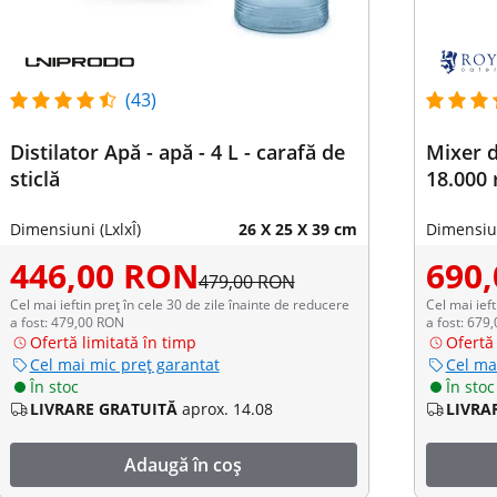
(43)
Distilator Apă - apă - 4 L - carafă de
Mixer d
sticlă
18.000
Dimensiuni (LxlxÎ)
26 X 25 X 39 cm
Dimensiun
446,00 RON
690
479,00 RON
Cel mai ieftin preț în cele 30 de zile înainte de reducere
Cel mai ieft
a fost: 479,00 RON
a fost: 679
Ofertă limitată în timp
Ofertă 
Cel mai mic preț garantat
Cel ma
În stoc
În stoc
LIVRARE GRATUITĂ
aprox. 14.08
LIVRA
Adaugă în coș