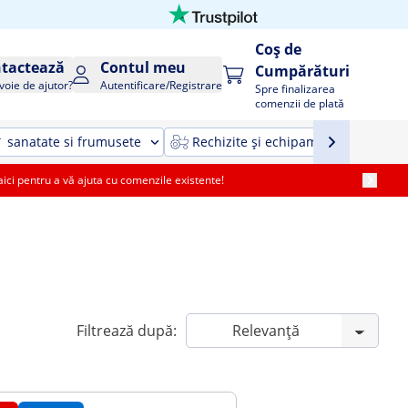
Coș de
tactează
Contul meu
Cumpărături
voie de ajutor?
Autentificare/Registrare
Spre finalizarea
comenzii de plată
sanatate si frumusete
Rechizite și echipamente agricole ș
i pentru a vă ajuta cu comenzile existente!
Filtrează după: