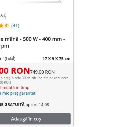
(41)
e mână - 500 W - 400 mm -
 rpm
i (LxlxÎ)
17 X 9 X 75 cm
,00 RON
749,00 RON
in preț în cele 30 de zile înainte de reducere
,00 RON
limitată în timp
i mic preț garantat
RE GRATUITĂ
aprox. 14.08
Adaugă în coș