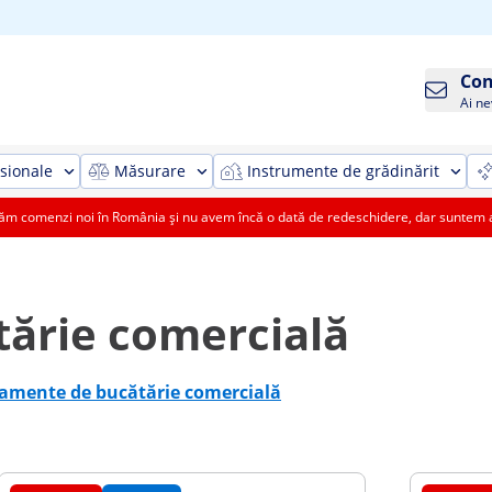
Con
Ai ne
sionale
Măsurare
Instrumente de grădinărit
 comenzi noi în România și nu avem încă o dată de redeschidere, dar suntem aic
ărie comercială
amente de bucătărie comercială