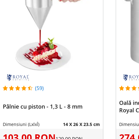
(59)
Oală in
Pâlnie cu piston - 1,3 L - 8 mm
Royal C
Dimensiuni (LxlxÎ)
14 X 26 X 23.5 cm
Dimensiun
103,00 RON
274