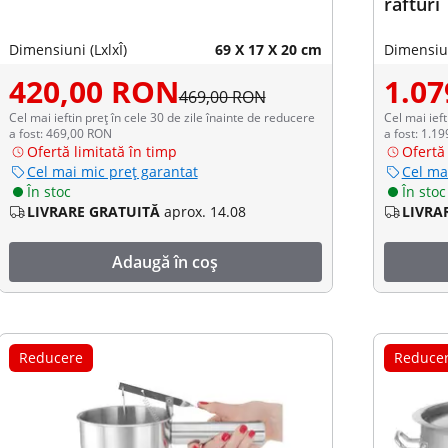
rafturi
Dimensiuni (LxlxÎ)
69 X 17 X 20 cm
Dimensiun
420,00 RON
1.0
469,00 RON
Cel mai ieftin preț în cele 30 de zile înainte de reducere
Cel mai ieft
a fost: 469,00 RON
a fost: 1.1
Ofertă limitată în timp
Ofertă 
Cel mai mic preț garantat
Cel ma
În stoc
În stoc
LIVRARE GRATUITĂ
aprox. 14.08
LIVRA
Adaugă în coș
Reducere
Reduce