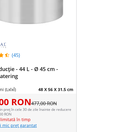
(45)
ducție - 44 L - Ø 45 cm -
atering
i (LxlxÎ)
48 X 56 X 31.5 cm
,00 RON
477,00 RON
in preț în cele 30 de zile înainte de reducere
,00 RON
limitată în timp
i mic preț garantat