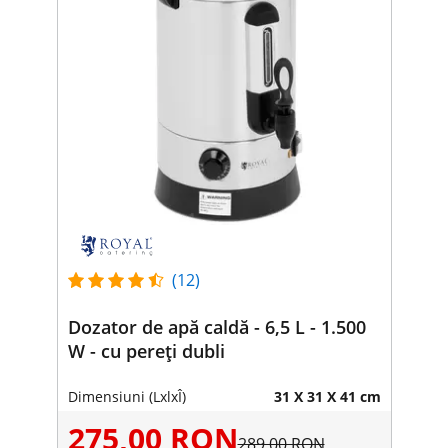
(12)
Dozator de apă caldă - 6,5 L - 1.500
W - cu pereți dubli
Dimensiuni (LxlxÎ)
31 X 31 X 41 cm
275,00 RON
289,00 RON