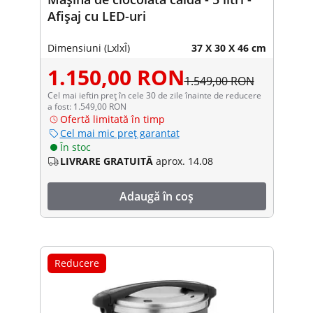
Afișaj cu LED-uri
Dimensiuni (LxlxÎ)
37 X 30 X 46 cm
1.150,00 RON
1.549,00 RON
Cel mai ieftin preț în cele 30 de zile înainte de reducere
a fost: 1.549,00 RON
Ofertă limitată în timp
Cel mai mic preț garantat
În stoc
LIVRARE GRATUITĂ
aprox. 14.08
Adaugă în coș
Reducere