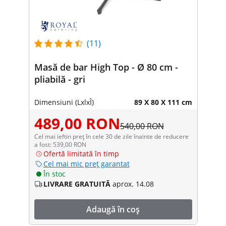
(11)
Masă de bar High Top - Ø 80 cm -
pliabilă - gri
Dimensiuni (LxlxÎ)
89 X 80 X 111 cm
489,00 RON
540,00 RON
Cel mai ieftin preț în cele 30 de zile înainte de reducere
a fost: 539,00 RON
Ofertă limitată în timp
Cel mai mic preț garantat
În stoc
LIVRARE GRATUITĂ
aprox. 14.08
Adaugă în coș