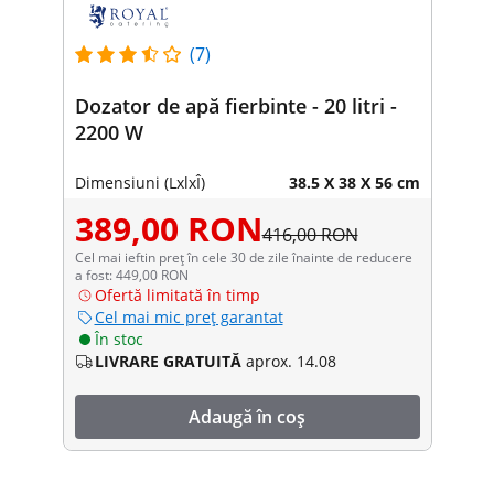
(7)
Dozator de apă fierbinte - 20 litri -
2200 W
Dimensiuni (LxlxÎ)
38.5 X 38 X 56 cm
389,00 RON
416,00 RON
Cel mai ieftin preț în cele 30 de zile înainte de reducere
a fost: 449,00 RON
Ofertă limitată în timp
Cel mai mic preț garantat
În stoc
LIVRARE GRATUITĂ
aprox. 14.08
Adaugă în coș