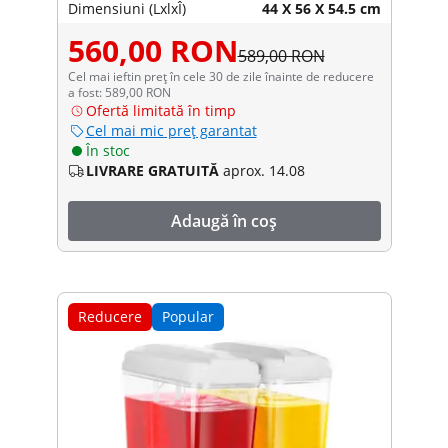
Dimensiuni (LxlxÎ)
44 X 56 X 54.5 cm
560,00 RON
589,00 RON
Cel mai ieftin preț în cele 30 de zile înainte de reducere
a fost: 589,00 RON
Ofertă limitată în timp
Cel mai mic preț garantat
În stoc
LIVRARE GRATUITĂ
aprox. 14.08
Adaugă în coș
Reducere
Popular