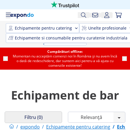
Echipamente pentru catering
Unelte profesionale
Echipamente si consumabile pentru curatenie industriala
Cumpărături offline:
Momentan nu acceptăm comenzi noi în România și nu avem încă
o dată de redeschidere, dar suntem aici pentru a vă ajuta cu
comenzile existente!
Echipament de bar
Filtru (0)
/
expondo
/
Echipamente pentru catering
/
Echip