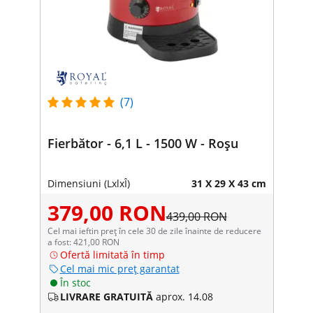
(7)
Fierbător - 6,1 L - 1500 W - Roșu
Dimensiuni (LxlxÎ)
31 X 29 X 43 cm
379,00 RON
439,00 RON
Cel mai ieftin preț în cele 30 de zile înainte de reducere
a fost: 421,00 RON
Ofertă limitată în timp
Cel mai mic preț garantat
În stoc
LIVRARE GRATUITĂ
aprox. 14.08