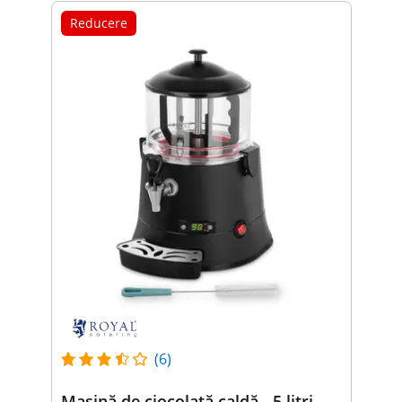
Reducere
(6)
Mașină de ciocolată caldă - 5 litri -