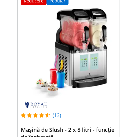
Reducere
Popular
(13)
Mașină de Slush - 2 x 8 litri - funcție
de înghețată