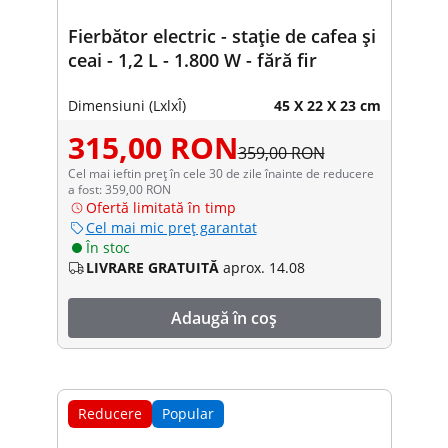
Fierbător electric - stație de cafea și
ceai - 1,2 L - 1.800 W - fără fir
Dimensiuni (LxlxÎ)
45 X 22 X 23 cm
315,00 RON
359,00 RON
Cel mai ieftin preț în cele 30 de zile înainte de reducere
a fost: 359,00 RON
Ofertă limitată în timp
Cel mai mic preț garantat
În stoc
LIVRARE GRATUITĂ
aprox. 14.08
Adaugă în coș
Reducere
Popular