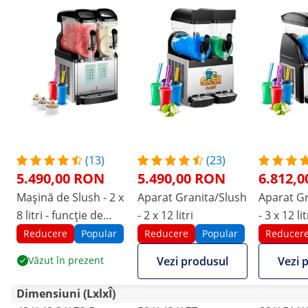
(13)
(23)
5.490,00 RON
5.490,00 RON
6.812,
Mașină de Slush - 2 x
Aparat Granita/Slush
Aparat Gr
8 litri - funcție de
- 2 x 12 litri
- 3 x 12 lit
înghețată
Reducere
Popular
Reducere
Popular
Reducer
Văzut în prezent
Vezi produsul
Vezi 
Dimensiuni (LxlxÎ)