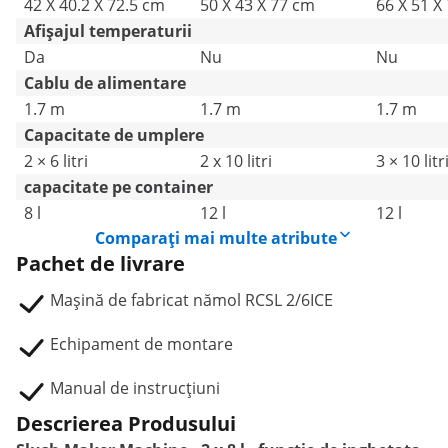
42 X 40.2 X 72.5 cm
50 X 43 X 77 cm
66 X 51 X
Afișajul temperaturii
Da
Nu
Nu
Cablu de alimentare
1.7 m
1.7 m
1.7 m
Capacitate de umplere
2 × 6 litri
2 x 10 litri
3 × 10 litr
capacitate pe container
8 l
12 l
12 l
Comparați mai multe atribute
Pachet de livrare
Mașină de fabricat nămol RCSL 2/6ICE
Echipament de montare
Manual de instrucțiuni
Descrierea Produsului