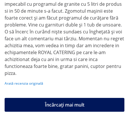
impecabil cu programul de granite cu 5 litri de produs
si in 50 de minute s-a facut. Zgomotul mașinii este
foarte corect și am făcut programul de curățare fără
probleme. Vine cu garnituri duble și 1 tub de unsoare.
O să încerc în curând niște sundaes cu înghețată și voi
face un alt comentariu mai târziu. Momentan nu regret
achizitia mea, vom vedea in timp dar am incredere in
echipamentele ROYAL CATERING pe care le-am
achizitionat deja cu ani in urma si care inca
functioneaza foarte bine, gratar panini, cuptor pentru
pizza.
Arată recenzia originală
Încărcați mai mult