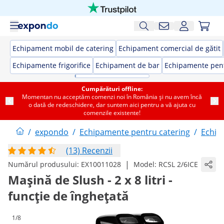
Echipament mobil de catering
Echipament comercial de gătit
Echipamente frigorifice
Echipament de bar
Echipamente pent
Cumpărături offline:
Momentan nu acceptăm comenzi noi în România și nu avem încă
o dată de redeschidere, dar suntem aici pentru a vă ajuta cu
comenzile existente!
/
expondo
/
Echipamente pentru catering
/
Echip
(13) Recenzii
|
Numărul produsului:
EX10011028
Model:
RCSL 2/6ICE
Mașină de Slush - 2 x 8 litri -
funcție de înghețată
1/8