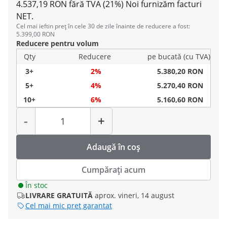
4.537,19 RON fără TVA (21%)
Noi furnizăm facturi
NET.
Cel mai ieftin preț în cele 30 de zile înainte de reducere a fost:
5.399,00 RON
Reducere pentru volum
Qty
Reducere
pe bucată (cu TVA)
3+
2%
5.380,20 RON
5+
4%
5.270,40 RON
10+
6%
5.160,60 RON
Cantitate
-
+
Adaugă în coș
Cumpărați acum
În stoc
LIVRARE GRATUITĂ
aprox. vineri, 14 august
Cel mai mic preț garantat