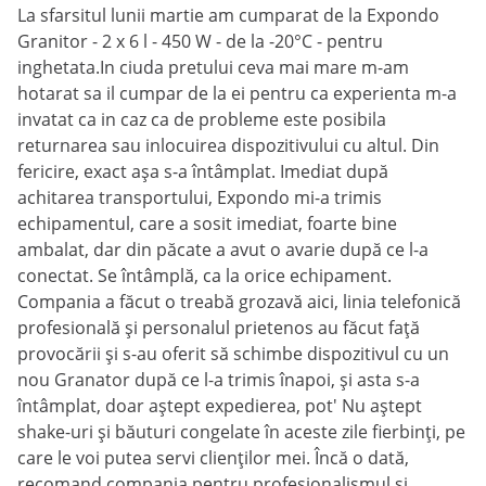
La sfarsitul lunii martie am cumparat de la Expondo
Granitor - 2 x 6 l - 450 W - de la -20°C - pentru
inghetata.In ciuda pretului ceva mai mare m-am
hotarat sa il cumpar de la ei pentru ca experienta m-a
invatat ca in caz ca de probleme este posibila
returnarea sau inlocuirea dispozitivului cu altul. Din
fericire, exact așa s-a întâmplat. Imediat după
achitarea transportului, Expondo mi-a trimis
echipamentul, care a sosit imediat, foarte bine
ambalat, dar din păcate a avut o avarie după ce l-a
conectat. Se întâmplă, ca la orice echipament.
Compania a făcut o treabă grozavă aici, linia telefonică
profesională și personalul prietenos au făcut față
provocării și s-au oferit să schimbe dispozitivul cu un
nou Granator după ce l-a trimis înapoi, și asta s-a
întâmplat, doar aștept expedierea, pot' Nu aștept
shake-uri și băuturi congelate în aceste zile fierbinți, pe
care le voi putea servi clienților mei. Încă o dată,
recomand compania pentru profesionalismul și