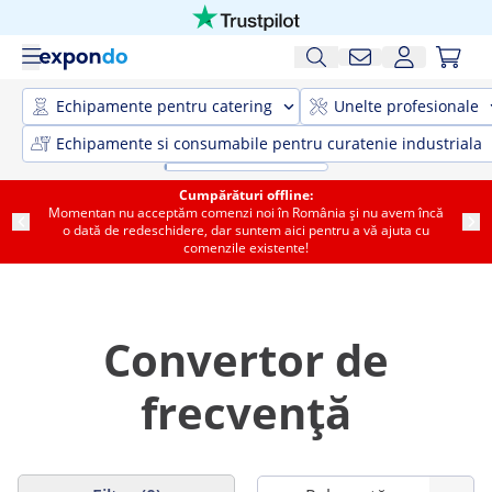
Echipamente pentru catering
Unelte profesionale
Echipamente si consumabile pentru curatenie industriala
Cumpărături offline:
Momentan nu acceptăm comenzi noi în România și nu avem încă
o dată de redeschidere, dar suntem aici pentru a vă ajuta cu
comenzile existente!
Convertor de
frecvență