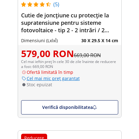
(5)
Cutie de joncțiune cu protecție la
supratensiune pentru sisteme
fotovoltaice - tip 2 - 2 intrări / 2
ieșiri - 600 V - IP65
Dimensiuni (LxlxÎ)
30 X 29.5 X 14 cm
579,00 RON
669,00 RON
Cel mai ieftin preț în cele 30 de zile înainte de reducere
a fost: 669,00 RON
Ofertă limitată în timp
Cel mai mic preț garantat
Stoc epuizat
Verifică disponibilitatea
Reducere