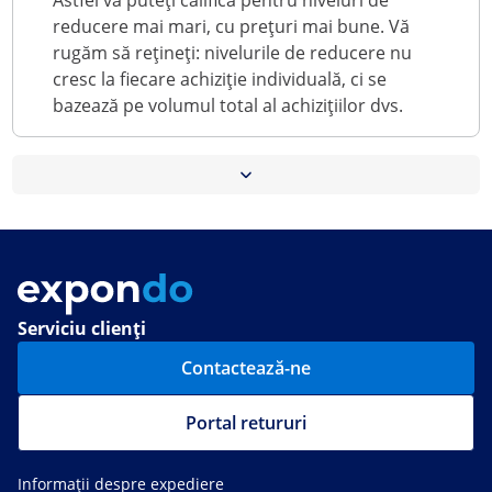
Astfel vă puteți califica pentru niveluri de
reducere mai mari, cu prețuri mai bune. Vă
rugăm să rețineți: nivelurile de reducere nu
cresc la fiecare achiziție individuală, ci se
bazează pe volumul total al achizițiilor dvs.
În contul dvs. de client („Contul meu”) aveți
transparență deplină. Acolo puteți vizualiza:
Prețul redus este afișat direct pe pagina
produsului și în coșul dvs. de cumpărături, astfel
nivelul dvs. actual de loialitate
încât aveți întotdeauna o imagine clară asupra
reducerea dvs. personală
economiilor realizate.
progresul dvs. către nivelul următor
Serviciu clienți
Contactează-ne
Portal retururi
Informații despre expediere