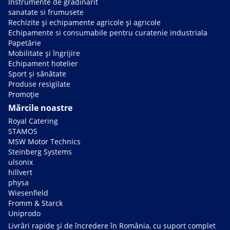
Instrumente de grădinărit
sanatate si frumusete
Rechizite și echipamente agricole și agricole
Echipamente si consumabile pentru curatenie industriala
Papetărie
Mobilitate și îngrijire
Echipament hotelier
Sport și sănătate
Produse resigilate
Promoție
Mărcile noastre
Royal Catering
STAMOS
MSW Motor Technics
Steinberg Systems
ulsonix
hillvert
physa
Wiesenfield
Fromm & Starck
Uniprodo
Livrări rapide și de încredere în România, cu suport complet