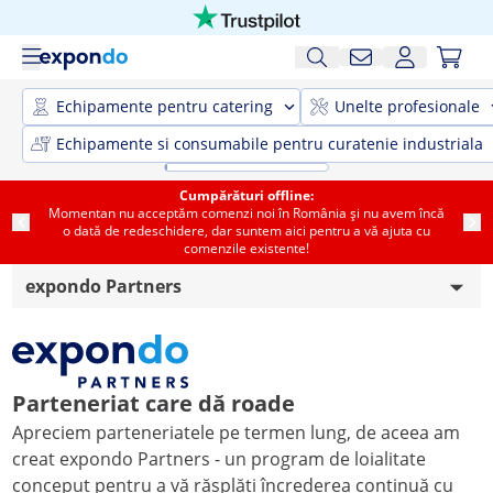
Echipamente pentru catering
Unelte profesionale
Echipamente si consumabile pentru curatenie industriala
Cumpărături offline:
Momentan nu acceptăm comenzi noi în România și nu avem încă
o dată de redeschidere, dar suntem aici pentru a vă ajuta cu
comenzile existente!
expondo Partners
Reglementări pentru baterii
Cele mai bune preturi garantate
Parteneriat care dă roade
Apreciem parteneriatele pe termen lung, de aceea am
Informații despre expediere
creat expondo Partners - un program de loialitate
Aviz juridic
conceput pentru a vă răsplăti încrederea continuă cu