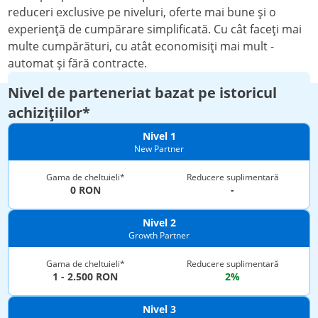
reduceri exclusive pe niveluri, oferte mai bune și o
Plată
experiență de cumpărare simplificată. Cu cât faceți mai
multe cumpărături, cu atât economisiți mai mult -
Politică de confidențialitate
automat și fără contracte.
Cookies
Nivel de parteneriat bazat pe istoricul
achizițiilor*
Returnare & Retragere
Nivel 1
Termeni si condiții
New Partner
Condiții de garanție premium
Gama de cheltuieli*
Reducere suplimentară
0 RON
-
Retragerea produselor
Nivel 2
Contact
Growth Partner
Gama de cheltuieli*
Reducere suplimentară
expondo Partners
1 - 2.500 RON
2%
Garanție de preț (7 zile)
Nivel 3