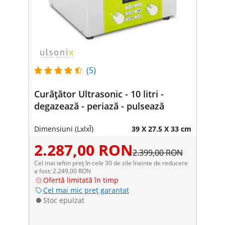
(5)
Curățător Ultrasonic - 10 litri -
degazează - periază - pulsează
Dimensiuni (LxlxÎ)
39 X 27.5 X 33 cm
2.287,00 RON
2.399,00 RON
Cel mai ieftin preț în cele 30 de zile înainte de reducere
a fost: 2.249,00 RON
Ofertă limitată în timp
Cel mai mic preț garantat
Stoc epuizat