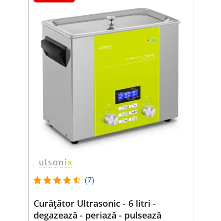
(7)
Curățător Ultrasonic - 6 litri -
degazează - periază - pulsează