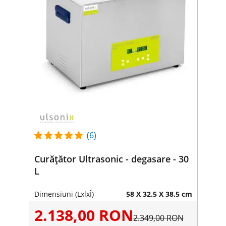
(6)
Curățător Ultrasonic - degasare - 30
L
Dimensiuni (LxlxÎ)
58 X 32.5 X 38.5 cm
2.138,00 RON
2.349,00 RON