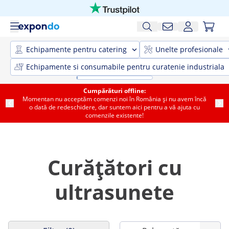
Echipamente pentru catering
Unelte profesionale
Echipamente si consumabile pentru curatenie industriala
Cumpărături offline:
Momentan nu acceptăm comenzi noi în România și nu avem încă
o dată de redeschidere, dar suntem aici pentru a vă ajuta cu
comenzile existente!
Curățători cu
ultrasunete