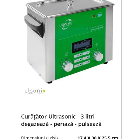
Curățător Ultrasonic - 3 litri -
degazează - periază - pulsează
Dimensiuni (LxlxÎ)
17.4 X 30 X 25.5 cm