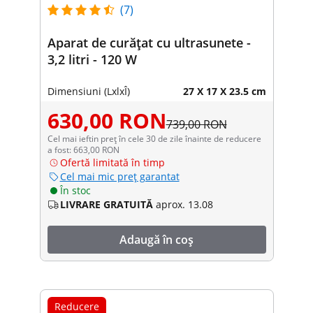
(7)
Aparat de curățat cu ultrasunete -
3,2 litri - 120 W
Dimensiuni (LxlxÎ)
27 X 17 X 23.5 cm
630,00 RON
739,00 RON
Cel mai ieftin preț în cele 30 de zile înainte de reducere
a fost: 663,00 RON
Ofertă limitată în timp
Cel mai mic preț garantat
În stoc
LIVRARE GRATUITĂ
aprox. 13.08
Adaugă în coș
Reducere