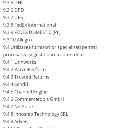
9.3.5
DHL
9.3.6
DPD
9.3.7
UPS
9.3.8
FedEx International
9.3.9
FEDEX DOMESTIC (PL)
9.3.10
Allegro
9.4
Utilizarea furnizorilor specializați pentru
procesarea și gestionarea comenzilor
9.4.1
Linnworks
9.4.2
ParcelPerform
9.4.3
Trusted Returns
9.4.4
SendIT
9.4.5
Channel Engine
9.4.6
Commercetools GmbH
9.4.7
NetSuite
9.4.8
Innoship Technology SRL
9.4.9
Adyen