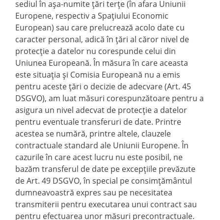
sediul în așa-numite țări terțe (în afara Uniunii
Europene, respectiv a Spațiului Economic
European) sau care prelucrează acolo date cu
caracter personal, adică în țări al căror nivel de
protecție a datelor nu corespunde celui din
Uniunea Europeană. În măsura în care aceasta
este situația și Comisia Europeană nu a emis
pentru aceste țări o decizie de adecvare (Art. 45
DSGVO), am luat măsuri corespunzătoare pentru a
asigura un nivel adecvat de protecție a datelor
pentru eventuale transferuri de date. Printre
acestea se numără, printre altele, clauzele
contractuale standard ale Uniunii Europene. În
cazurile în care acest lucru nu este posibil, ne
bazăm transferul de date pe excepțiile prevăzute
de Art. 49 DSGVO, în special pe consimțământul
dumneavoastră expres sau pe necesitatea
transmiterii pentru executarea unui contract sau
pentru efectuarea unor măsuri precontractuale.