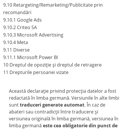
9.10
Retargeting/Remarketing/Publicitate prin
recomandări
9.10.1
Google Ads
9.10.2
Criteo SA
9.10.3
Microsoft Advertising
9.10.4
Meta
9.11
Diverse
9.11.1
Microsoft Power BI
10
Dreptul de opoziție și dreptul de retragere
11
Drepturile persoanei vizate
Această declarație privind protecția datelor a fost
redactată în limba germană. Versiunile în alte limbi
sunt
traduceri generate automat
. În caz de
abateri sau contradicții între traducere și
versiunea originală în limba germană, versiunea în
limba germană
este cea obligatorie din punct de