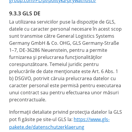
group.com/PL/pl/polityka-prywatnosci/
9.3.3 GLS DE
La utilizarea serviciilor puse la dispoziție de GLS,
datele cu caracter personal necesare în acest scop
sunt transmise către General Logistics Systems
Germany GmbH & Co. OHG, GLS Germany-Straße
1–7, DE-36286 Neuenstein, pentru a permite
furnizarea și prelucrarea funcționalităților
corespunzătoare. Temeiul juridic pentru
prelucrările de date menționate este Art. 6 Abs. 1
b) DSGVO, potrivit căruia prelucrarea datelor cu
caracter personal este permisă pentru executarea
unui contract sau pentru efectuarea unor măsuri
precontractuale.
Informații detaliate privind protecția datelor la GLS
pot fi găsite pe site-ul GLS la:
https://www.gls-
pakete.de/datenschutzerklaerung