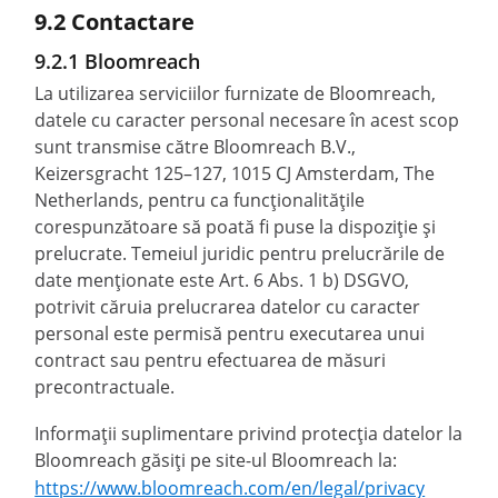
9.2 Contactare
9.2.1 Bloomreach
La utilizarea serviciilor furnizate de Bloomreach,
datele cu caracter personal necesare în acest scop
sunt transmise către Bloomreach B.V.,
Keizersgracht 125–127, 1015 CJ Amsterdam, The
Netherlands, pentru ca funcționalitățile
corespunzătoare să poată fi puse la dispoziție și
prelucrate. Temeiul juridic pentru prelucrările de
date menționate este Art. 6 Abs. 1 b) DSGVO,
potrivit căruia prelucrarea datelor cu caracter
personal este permisă pentru executarea unui
contract sau pentru efectuarea de măsuri
precontractuale.
Informații suplimentare privind protecția datelor la
Bloomreach găsiți pe site-ul Bloomreach la:
https://www.bloomreach.com/en/legal/privacy