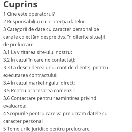
Cuprins
Plată
1
Cine este operatorul?
2
Responsabil(ă) cu protecția datelor
Politică de confidențialitate
3
Categorii de date cu caracter personal pe
Cookies
care le colectăm despre dvs. în diferite situații
de prelucrare
Returnare & Retragere
3.1
La vizitarea site-ului nostru:
3.2
În cazul în care ne contactați:
Termeni si condiții
3.3
La deschiderea unui cont de client și pentru
Condiții de garanție premium
executarea contractului:
3.4
În cazul marketingului direct:
Retragerea produselor
3.5
Pentru procesarea comenzii:
3.6
Contactare pentru reamintirea privind
Contact
evaluarea:
expondo Partners
4
Scopurile pentru care vă prelucrăm datele cu
caracter personal
Garanție de preț (7 zile)
5
Temeiurile juridice pentru prelucrare