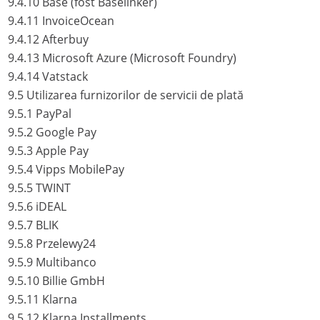
9.4.10
Base (fost Baselinker)
9.4.11
InvoiceOcean
9.4.12
Afterbuy
9.4.13
Microsoft Azure (Microsoft Foundry)
9.4.14
Vatstack
9.5
Utilizarea furnizorilor de servicii de plată
9.5.1
PayPal
9.5.2
Google Pay
9.5.3
Apple Pay
9.5.4
Vipps MobilePay
9.5.5
TWINT
9.5.6
iDEAL
9.5.7
BLIK
9.5.8
Przelewy24
9.5.9
Multibanco
9.5.10
Billie GmbH
9.5.11
Klarna
9.5.12
Klarna Installments