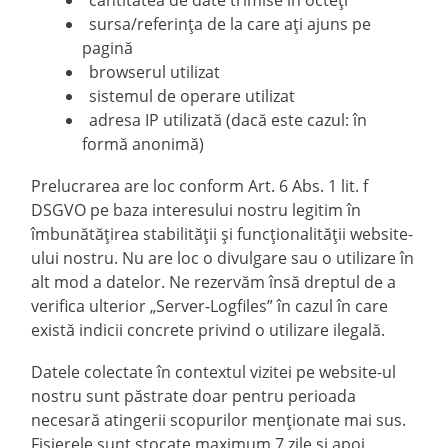
cantitatea de date trimise în octeți
sursa/referința de la care ați ajuns pe
pagină
browserul utilizat
sistemul de operare utilizat
adresa IP utilizată (dacă este cazul: în
formă anonimă)
Prelucrarea are loc conform Art. 6 Abs. 1 lit. f
DSGVO pe baza interesului nostru legitim în
îmbunătățirea stabilității și funcționalității website-
ului nostru. Nu are loc o divulgare sau o utilizare în
alt mod a datelor. Ne rezervăm însă dreptul de a
verifica ulterior „Server-Logfiles” în cazul în care
există indicii concrete privind o utilizare ilegală.
Datele colectate în contextul vizitei pe website-ul
nostru sunt păstrate doar pentru perioada
necesară atingerii scopurilor menționate mai sus.
Fișierele sunt stocate maximum 7 zile și apoi