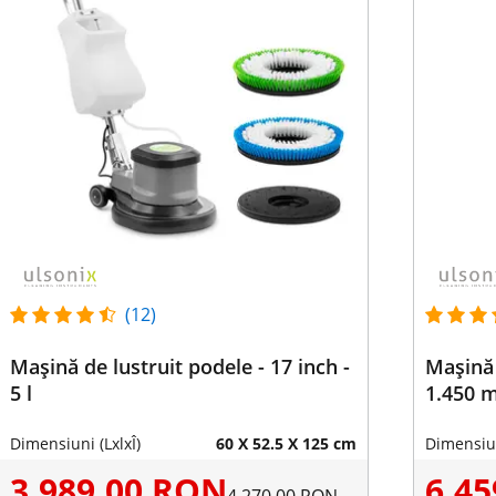
(12)
Mașină de lustruit podele - 17 inch -
Mașină 
5 l
1.450 
Dimensiuni (LxlxÎ)
60 X 52.5 X 125 cm
Dimensiun
3.989,00 RON
6.4