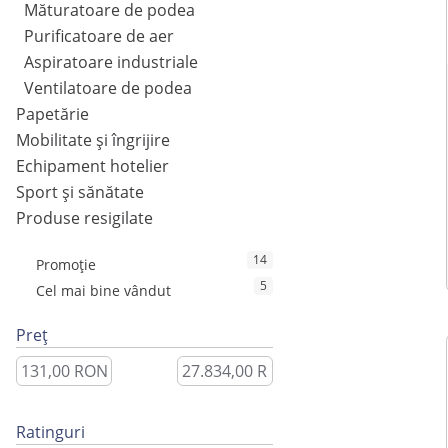
Măturatoare de podea
Purificatoare de aer
Aspiratoare industriale
Ventilatoare de podea
Papetărie
Mobilitate și îngrijire
Echipament hotelier
Sport și sănătate
Produse resigilate
14
Promoție
5
Cel mai bine vândut
Preț
Ratinguri