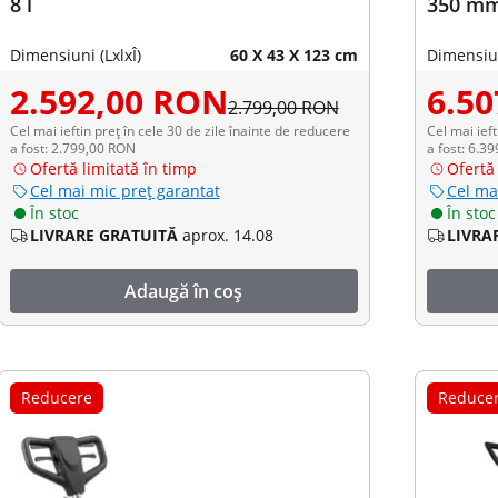
8 l
350 mm
Dimensiuni (LxlxÎ)
60 X 43 X 123 cm
Dimensiun
2.592,00 RON
6.5
2.799,00 RON
Cel mai ieftin preț în cele 30 de zile înainte de reducere
Cel mai ieft
a fost: 2.799,00 RON
a fost: 6.3
Ofertă limitată în timp
Ofertă 
Cel mai mic preț garantat
Cel ma
În stoc
În stoc
LIVRARE GRATUITĂ
aprox. 14.08
LIVRA
Adaugă în coș
Reducere
Reduce