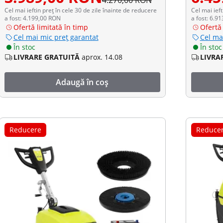
4.270,00 RON
Cel mai ieftin preț în cele 30 de zile înainte de reducere
Cel mai ieft
a fost: 4.199,00 RON
a fost: 6.9
Ofertă limitată în timp
Ofertă 
Cel mai mic preț garantat
Cel ma
În stoc
În stoc
LIVRARE GRATUITĂ
aprox. 14.08
LIVRA
Adaugă în coș
Reducere
Reduce