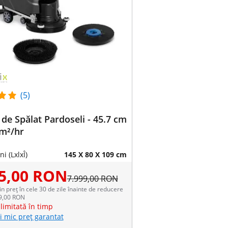
(5)
de Spălat Pardoseli - 45.7 cm
 m²/hr
i (LxlxÎ)
145 X 80 X 109 cm
15,00 RON
7.999,00 RON
in preț în cele 30 de zile înainte de reducere
99,00 RON
limitată în timp
i mic preț garantat