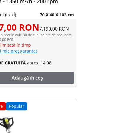
 - 1350 m²/h - 200 rpm
i (LxlxÎ)
70 X 40 X 103 cm
07,00 RON
7.199,00 RON
in preț în cele 30 de zile înainte de reducere
99,00 RON
limitată în timp
i mic preț garantat
RE GRATUITĂ
aprox. 14.08
Adaugă în coș
re
Popular