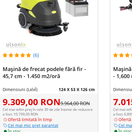
(6)
Mașină de frecat podele fără fir -
Mașină 
45,7 cm - 1.450 m2/oră
- 1,600
Dimensiuni (LxlxÎ)
124 X 53 X 126 cm
Dimensiun
9.309,00 RON
7.0
9.964,00 RON
Cel mai ieftin preț în cele 30 de zile înainte de reducere
Cel mai ieft
a fost: 10.799,00 RON
a fost: 6.8
Ofertă limitată în timp
Ofertă 
Cel mai mic preț garantat
Cel ma
În stoc
În stoc