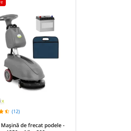
re
(12)
 Mașină de frecat podele -