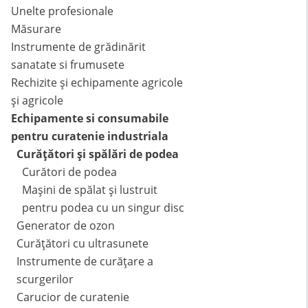
Unelte profesionale
Măsurare
Instrumente de grădinărit
sanatate si frumusete
Rechizite și echipamente agricole
și agricole
Echipamente si consumabile
pentru curatenie industriala
Curățători și spălări de podea
Curători de podea
Mașini de spălat și lustruit
pentru podea cu un singur disc
Generator de ozon
Curățători cu ultrasunete
Instrumente de curățare a
scurgerilor
Carucior de curatenie