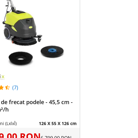
(7)
de frecat podele - 45,5 cm -
m²/h
i (LxlxÎ)
126 X 55 X 126 cm
59,00 RON