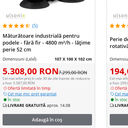
(5)
Măturătoare industrială pentru
Perie d
podele - fără fir - 4800 m²/h - lățime
rotativ
perie 52 cm
Dimensiuni (LxlxÎ)
107 X 100 X 102 cm
Dimensiun
5.308,00 RON
194
7.299,00 RON
Cel mai ieftin preț în cele 30 de zile înainte de reducere
Cel mai ieft
a fost: 5.587,00 RON
a fost: 209
Ofertă limitată în timp
Ofertă 
Cel mai mic preț garantat
Cel ma
În stoc
În stoc
LIVRARE GRATUITĂ
aprox. 14.08
LIVRA
Adaugă în coș