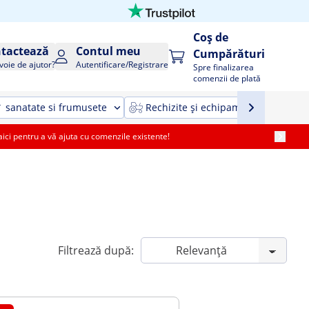
Coș de
tactează
Contul meu
Cumpărături
voie de ajutor?
Autentificare/Registrare
Spre finalizarea
comenzii de plată
sanatate si frumusete
Rechizite și echipamente agricole ș
i pentru a vă ajuta cu comenzile existente!
Filtrează după: