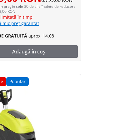
6.799,00 RON
in preț în cele 30 de zile înainte de reducere
13,00 RON
limitată în timp
i mic preț garantat
RE GRATUITĂ
aprox. 14.08
Adaugă în coș
re
Popular