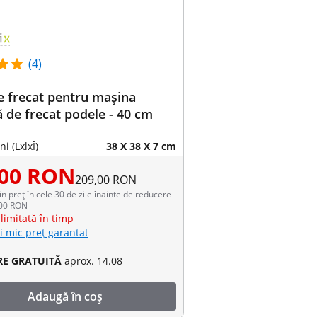
(4)
e frecat pentru mașina
ă de frecat podele - 40 cm
i (LxlxÎ)
38 X 38 X 7 cm
,00 RON
209,00 RON
in preț în cele 30 de zile înainte de reducere
,00 RON
limitată în timp
i mic preț garantat
RE GRATUITĂ
aprox. 14.08
Adaugă în coș