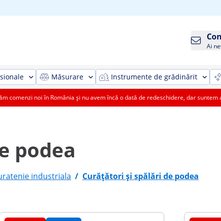
Con
Ai ne
sionale
Măsurare
Instrumente de grădinărit
 comenzi noi în România și nu avem încă o dată de redeschidere, dar suntem aic
de podea
ratenie industriala
/
Curățători și spălări de podea