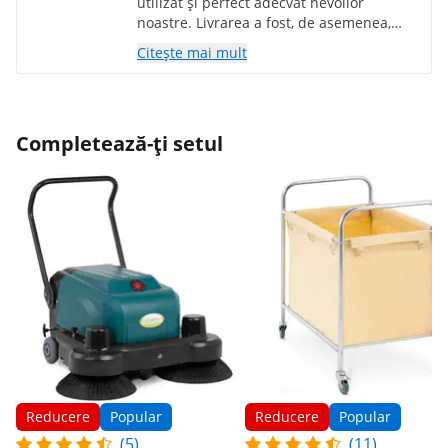
utilizat și perfect adecvat nevoilor
noastre. Livrarea a fost, de asemenea,
rapidă și ușoară. Mulțumesc foarte mult.
Citește mai mult
Completează-ți setul
Reducere
Popular
Reducere
Popular
(5)
(11)