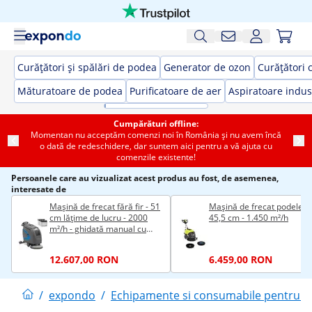
Curățători și spălări de podea
Generator de ozon
Curățători 
Măturatoare de podea
Purificatoare de aer
Aspiratoare indus
Cumpărături offline:
Momentan nu acceptăm comenzi noi în România și nu avem încă
o dată de redeschidere, dar suntem aici pentru a vă ajuta cu
comenzile existente!
Persoanele care au vizualizat acest produs au fost, de asemenea,
interesate de
Mașină de frecat fără fir - 51
Mașină de frecat podele -
cm lățime de lucru - 2000
45,5 cm - 1.450 m²/h
m²/h - ghidată manual cu
tracțiune
12.607,00 RON
6.459,00 RON
/
expondo
/
Echipamente si consumabile pentru cu