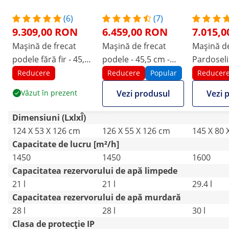
(6)
(7)
9.309,00 RON
6.459,00 RON
7.015,
Mașină de frecat
Mașină de frecat
Mașină de
podele fără fir - 45,7
podele - 45,5 cm -
Pardoseli 
cm - 1.450 m2/oră
1.450 m²/h
1,600 m²/
Reducere
Reducere
Popular
Reducer
Văzut în prezent
Vezi produsul
Vezi 
Dimensiuni (LxlxÎ)
124 X 53 X 126 cm
126 X 55 X 126 cm
145 X 80 
Capacitate de lucru [m²/h]
1450
1450
1600
Capacitatea rezervorului de apă limpede
21 l
21 l
29.4 l
Capacitatea rezervorului de apă murdară
28 l
28 l
30 l
Clasa de protecție IP