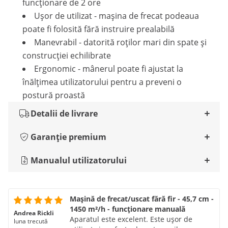
funcționare de 2 ore
Ușor de utilizat - mașina de frecat podeaua
poate fi folosită fără instruire prealabilă
Manevrabil - datorită roților mari din spate și
construcției echilibrate
Ergonomic - mânerul poate fi ajustat la
înălțimea utilizatorului pentru a preveni o
postură proastă
Detalii de livrare
Garanție premium
Manualul utilizatorului
Mașină de frecat/uscat fără fir - 45,7 cm -
1450 m²/h - funcționare manuală
Andrea Rickli
Aparatul este excelent. Este ușor de
luna trecută