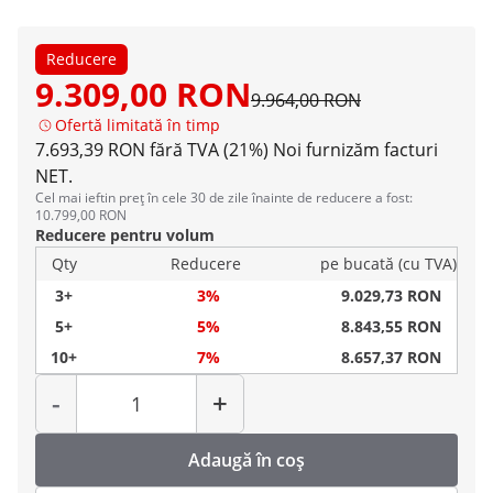
Reducere
9.309,00 RON
9.964,00 RON
Ofertă limitată în timp
7.693,39 RON fără TVA (21%)
Noi furnizăm facturi
NET.
Cel mai ieftin preț în cele 30 de zile înainte de reducere a fost:
10.799,00 RON
Reducere pentru volum
Qty
Reducere
pe bucată (cu TVA)
3+
3%
9.029,73 RON
5+
5%
8.843,55 RON
10+
7%
8.657,37 RON
Cantitate
-
+
Adaugă în coș