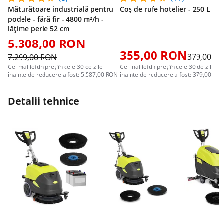
Măturătoare industrială pentru
Coș de rufe hotelier - 250 Litr
podele - fără fir - 4800 m²/h -
lățime perie 52 cm
5.308,00 RON
355,00 RON
379,00 
7.299,00 RON
Cel mai ieftin preț în cele 30 de zile
Cel mai ieftin preț în cele 30 de zile
înainte de reducere a fost: 5.587,00 RON
înainte de reducere a fost: 379,00 
Detalii tehnice