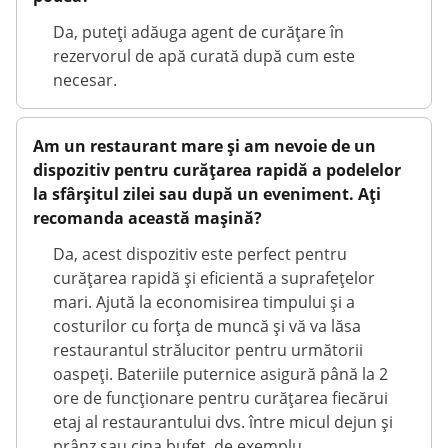
Da, puteți adăuga agent de curățare în
rezervorul de apă curată după cum este
necesar.
Am un restaurant mare și am nevoie de un
dispozitiv pentru curățarea rapidă a podelelor
la sfârșitul zilei sau după un eveniment. Ați
recomanda această mașină?
Da, acest dispozitiv este perfect pentru
curățarea rapidă și eficientă a suprafețelor
mari. Ajută la economisirea timpului și a
costurilor cu forța de muncă și vă va lăsa
restaurantul strălucitor pentru următorii
oaspeți. Bateriile puternice asigură până la 2
ore de funcționare pentru curățarea fiecărui
etaj al restaurantului dvs. între micul dejun și
prânz sau cina bufet, de exemplu.