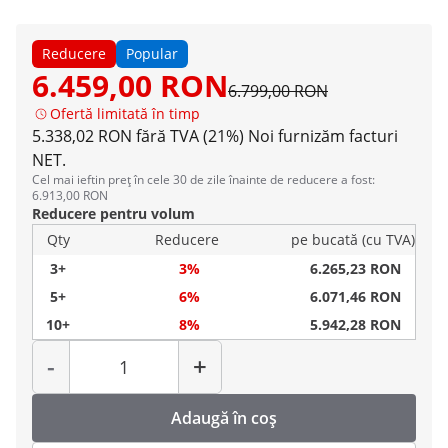
Reducere
Popular
6.459,00 RON
6.799,00 RON
Ofertă limitată în timp
5.338,02 RON fără TVA (21%)
Noi furnizăm facturi
NET.
Cel mai ieftin preț în cele 30 de zile înainte de reducere a fost:
6.913,00 RON
Reducere pentru volum
Qty
Reducere
pe bucată (cu TVA)
3+
3%
6.265,23 RON
5+
6%
6.071,46 RON
10+
8%
5.942,28 RON
Cantitate
-
+
Adaugă în coș