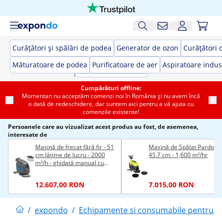
Curățători și spălări de podea
Generator de ozon
Curățători 
Măturatoare de podea
Purificatoare de aer
Aspiratoare indus
Cumpărături offline:
Momentan nu acceptăm comenzi noi în România și nu avem încă
o dată de redeschidere, dar suntem aici pentru a vă ajuta cu
comenzile existente!
Persoanele care au vizualizat acest produs au fost, de asemenea,
interesate de
Mașină de frecat fără fir - 51
Mașină de Spălat Pardoseli
cm lățime de lucru - 2000
45.7 cm - 1,600 m²/hr
m²/h - ghidată manual cu
tracțiune
12.607,00 RON
7.015,00 RON
/
expondo
/
Echipamente si consumabile pentru cu