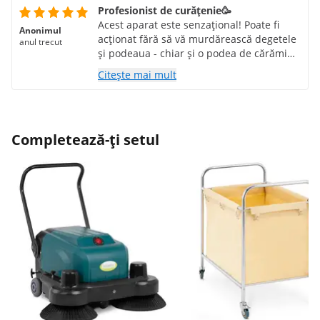
Profesionist de curățenie🥳
Acest aparat este senzațional! Poate fi
Anonimul
acționat fără să vă murdărească degetele
anul trecut
și podeaua - chiar și o podea de cărămidă
deschisă după inundare - devine foarte,
Citește mai mult
foarte curată după mai multe călătorii
înainte și înapoi cu sifon!!!
Completează-ți setul