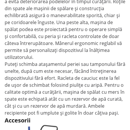
a evita deteriorarea podelelor în timpul curățării. Roțile
din spate ale mașinii de spălare și construcția
echilibrată asigură o manevrabilitate sporită, chiar și
pe coridoarele înguste. Una peste alta, mașina de
spălat podea este proiectată pentru o operare simplă
și confortabilă, cu peria și racleta controlate de doar
câteva întrerupătoare. Mânerul ergonomic reglabil vă
permite să personalizați dispozitivul la înălțimea
utilizatorului.
Puteți schimba atașamentul periei sau tamponului fără
unelte, după cum este necesar, făcând întreținerea
dispozitivului fără efort. Racleta de cauciuc este la fel
de ușor de schimbat folosind piulițe cu aripă. Pentru o
calitate optimă a curățării, mașina de spălat cu mers în
spate este echipată atât cu un rezervor de apă curată,
cât și cu un rezervor de apă murdară. Ambele
recipiente pot fi umplute și golite în doar câțiva pași.
Accesorii