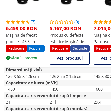
(7)
(0)
6.459,00 RON
5.167,00 RON
7.015,
Mașină de frecat
Produs cu defecte
Mașină d
podele - 45,5 cm -
estetice Mașină de
Pardoseli
1.450 m²/h
frecat podele - 45,5
1,600 m²
Reducere
Popular
Reducere
Secunde
Reducer
cm - 1.450 m²/h
Văzut în prezent
Vezi produsul
Vezi 
Dimensiuni (LxlxÎ)
126 X 55 X 126 cm
126 X 55 X 126 cm
145 X 80
Capacitate de lucru [m²/h]
1450
1450
1600
Capacitatea rezervorului de apă limpede
21 l
21 l
29.4 l
Capacitatea rezervorului de apă murdară