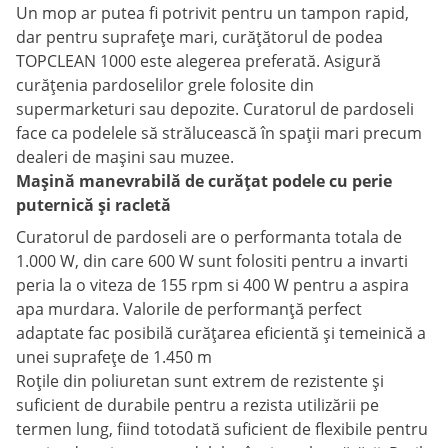
Un mop ar putea fi potrivit pentru un tampon rapid,
dar pentru suprafețe mari, curățătorul de podea
TOPCLEAN 1000 este alegerea preferată. Asigură
curățenia pardoselilor grele folosite din
supermarketuri sau depozite. Curatorul de pardoseli
face ca podelele să strălucească în spații mari precum
dealeri de mașini sau muzee.
Mașină manevrabilă de curățat podele cu perie
puternică și racletă
Curatorul de pardoseli are o performanta totala de
1.000 W, din care 600 W sunt folositi pentru a invarti
peria la o viteza de 155 rpm si 400 W pentru a aspira
apa murdara. Valorile de performanță perfect
adaptate fac posibilă curățarea eficientă și temeinică a
unei suprafețe de 1.450 m
Roțile din poliuretan sunt extrem de rezistente și
suficient de durabile pentru a rezista utilizării pe
termen lung, fiind totodată suficient de flexibile pentru