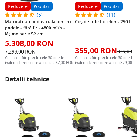
Reducere
Popular
Reducere
Popular
(5)
(11)
Măturătoare industrială pentru
Coș de rufe hotelier - 250 Litr
podele - fără fir - 4800 m²/h -
lățime perie 52 cm
5.308,00 RON
355,00 RON
379,00 
7.299,00 RON
Cel mai ieftin preț în cele 30 de zile
Cel mai ieftin preț în cele 30 de zile
înainte de reducere a fost: 5.587,00 RON
înainte de reducere a fost: 379,00 
Detalii tehnice