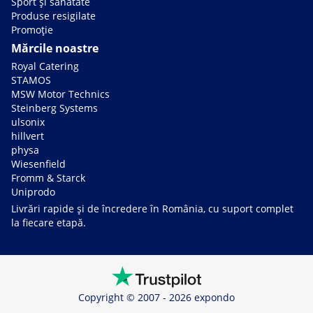
Sport și sănătate
Produse resigilate
Promoție
Mărcile noastre
Royal Catering
STAMOS
MSW Motor Technics
Steinberg Systems
ulsonix
hillvert
physa
Wiesenfield
Fromm & Starck
Uniprodo
Livrări rapide și de încredere în România, cu suport complet
la fiecare etapă.
Copyright © 2007 - 2026 expondo