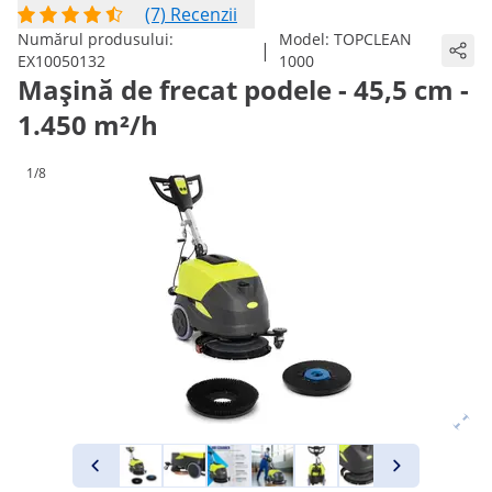
(7) Recenzii
Numărul produsului:
Model:
TOPCLEAN
|
EX10050132
1000
Mașină de frecat podele - 45,5 cm -
1.450 m²/h
1/8