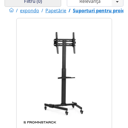
Filtru (0)
/
expondo
/
Papetărie
/
Suporturi pentru proiec