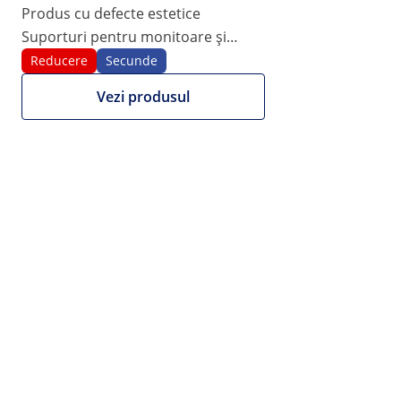
înclinabil
Produs cu defecte estetice
Suporturi pentru monitoare și
1/4
difuzoare - reglabil pe înălțime -
Reducere
Secunde
înclinabil
Vezi produsul
210,00 RON
173,55 RON fără TVA (21%)
Noi furnizăm facturi