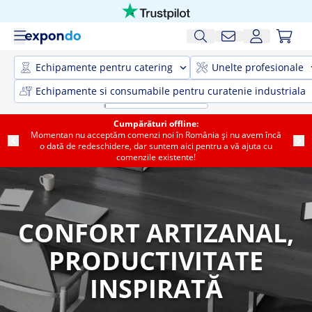
Echipamente pentru catering
Unelte profesionale
Echipamente si consumabile pentru curatenie industriala
Cumpărături offline:
Momentan nu acceptăm comenzi noi în România și nu avem încă
o dată de redeschidere, dar suntem aici pentru a vă ajuta cu
comenzile existente!
CONFORT ARTIZANAL,
PRODUCTIVITATE
INSPIRATĂ