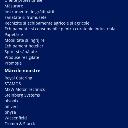
Unelte profesionale
Măsurare
Instrumente de grădinărit
sanatate si frumusete
Rechizite și echipamente agricole și agricole
Echipamente si consumabile pentru curatenie industriala
Papetărie
Mobilitate și îngrijire
Echipament hotelier
Sport și sănătate
Produse resigilate
Promoție
Mărcile noastre
Royal Catering
STAMOS
MSW Motor Technics
Steinberg Systems
ulsonix
hillvert
physa
Wiesenfield
Fromm & Starck