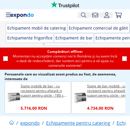
Echipament mobil de catering
Echipament comercial de gătit
Echipamente frigorifice
Echipament de bar
Echipamente pent
Cumpărături offline:
Momentan nu acceptăm comenzi noi în România și nu avem încă
o dată de redeschidere, dar suntem aici pentru a vă ajuta cu
comenzile existente!
Persoanele care au vizualizat acest produs au fost, de asemenea,
interesate de
Stație mobilă de bar - cu
Stație de bar mobilă - cu
recipient pentru gheață și
recipient pentru gheață și
suport pentru sticle - 180 cm
suport pentru sticle - tejg
- Royal Catering
de 150 cm cu aspect de l
- Royal Catering
5.716,00 RON
4.734,00 RON
/
expondo
/
Echipamente pentru catering
/
Echip