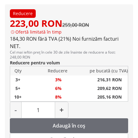
Reducere
223,00 RON
259,00 RON
Ofertă limitată în timp
184,30 RON fără TVA (21%)
Noi furnizăm facturi
NET.
Cel mai ieftin preț în cele 30 de zile înainte de reducere a fost:
248,00 RON
Reducere pentru volum
Qty
Reducere
pe bucată (cu TVA)
3+
3%
216,31 RON
5+
6%
209,62 RON
10+
8%
205,16 RON
Cantitate
-
+
Adaugă în coș