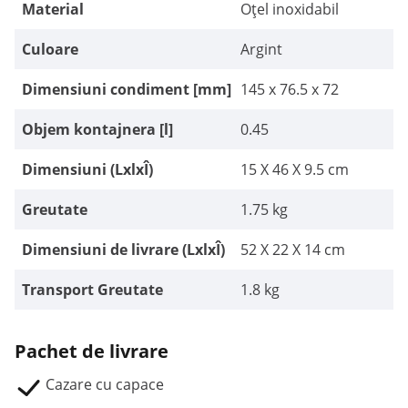
Material
Oțel inoxidabil
Culoare
Argint
Dimensiuni condiment [mm]
145 x 76.5 x 72
Objem kontajnera [l]
0.45
Dimensiuni (LxlxÎ)
15 X 46 X 9.5 cm
Greutate
1.75 kg
Dimensiuni de livrare (LxlxÎ)
52 X 22 X 14 cm
Transport Greutate
1.8 kg
Pachet de livrare
Cazare cu capace