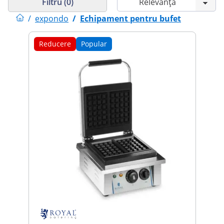
Filtru (0)
/
expondo
/
Echipament pentru bufet
Reducere
Popular