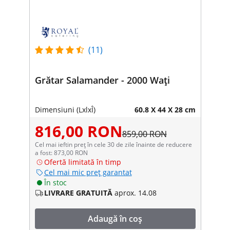
(11)
Grătar Salamander - 2000 Wați
Dimensiuni (LxlxÎ)
60.8 X 44 X 28 cm
816,00 RON
859,00 RON
Cel mai ieftin preț în cele 30 de zile înainte de reducere
a fost: 873,00 RON
Ofertă limitată în timp
Cel mai mic preț garantat
În stoc
LIVRARE GRATUITĂ
aprox. 14.08
Adaugă în coș