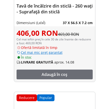
Tavă de încălzire din sticlă - 260 wați
- Suprafață din sticlă
Dimensiuni (LxlxÎ)
37 X 56.5 X 7.2 cm
406,00 RON
469,00 RON
Cel mai ieftin preț în cele 30 de zile înainte de reducere
a fost: 469,00 RON
Ofertă limitată în timp
Cel mai mic preț garantat
În stoc
LIVRARE GRATUITĂ
aprox. 14.08
Adaugă în coș
Reducere
Popular