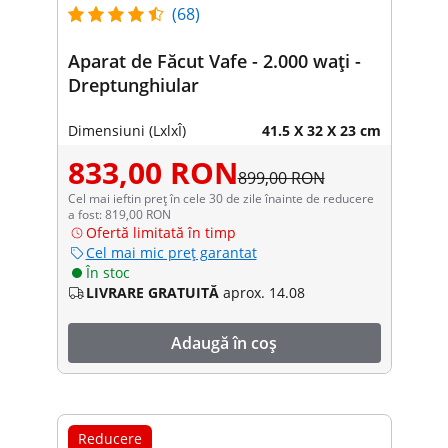
(68)
Aparat de Făcut Vafe - 2.000 wați -
Dreptunghiular
Dimensiuni (LxlxÎ)
41.5 X 32 X 23 cm
833,00 RON
899,00 RON
Cel mai ieftin preț în cele 30 de zile înainte de reducere
a fost: 819,00 RON
Ofertă limitată în timp
Cel mai mic preț garantat
În stoc
LIVRARE GRATUITĂ
aprox. 14.08
Adaugă în coș
Reducere