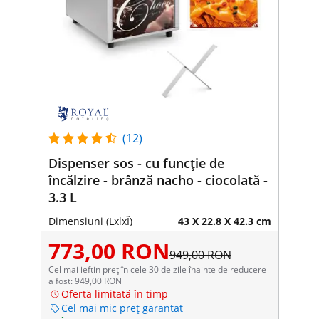
(12)
Dispenser sos - cu funcție de
încălzire - brânză nacho - ciocolată -
3.3 L
Dimensiuni (LxlxÎ)
43 X 22.8 X 42.3 cm
773,00 RON
949,00 RON
Cel mai ieftin preț în cele 30 de zile înainte de reducere
a fost: 949,00 RON
Ofertă limitată în timp
Cel mai mic preț garantat