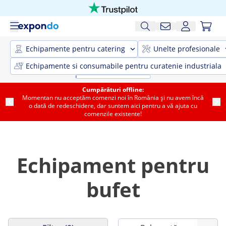
Echipamente pentru catering
Unelte profesionale
Echipamente si consumabile pentru curatenie industriala
Cumpărături offline:
Momentan nu acceptăm comenzi noi în România și nu avem încă
o dată de redeschidere, dar suntem aici pentru a vă ajuta cu
comenzile existente!
Echipament pentru
bufet