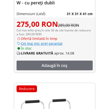
W - cu pereți dubli
Dimensiuni (LxlxÎ)
31 X 31 X 41 cm
275,00 RON
289,00 RON
Cel mai ieftin preț în cele 30 de zile înainte de reducere
a fost: 289,00 RON
Ofertă limitată în timp
Cel mai mic preț garantat
În stoc
LIVRARE GRATUITĂ
aprox. 14.08
Adaugă în coș
Reducere