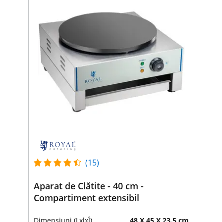
(15)
Aparat de Clătite - 40 cm -
Compartiment extensibil
Dimensiuni (LxlxÎ)
48 X 45 X 23.5 cm