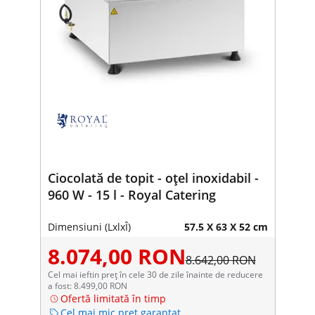
Ciocolată de topit - oțel inoxidabil -
960 W - 15 l - Royal Catering
Dimensiuni (LxlxÎ)
57.5 X 63 X 52 cm
8.074,00 RON
8.642,00 RON
Cel mai ieftin preț în cele 30 de zile înainte de reducere
a fost: 8.499,00 RON
Ofertă limitată în timp
Cel mai mic preț garantat