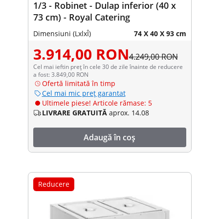
1/3 - Robinet - Dulap inferior (40 x
73 cm) - Royal Catering
Dimensiuni (LxlxÎ)
74 X 40 X 93 cm
3.914,00 RON
4.249,00 RON
Cel mai ieftin preț în cele 30 de zile înainte de reducere
a fost: 3.849,00 RON
Ofertă limitată în timp
Cel mai mic preț garantat
Ultimele piese! Articole rămase: 5
LIVRARE GRATUITĂ
aprox. 14.08
Adaugă în coș
Reducere