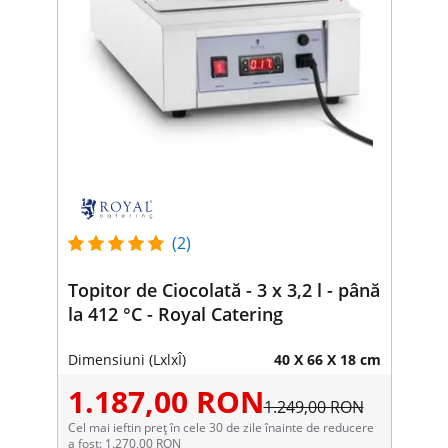
(2)
Topitor de Ciocolată - 3 x 3,2 l - până
la 412 °C - Royal Catering
Dimensiuni (LxlxÎ)
40 X 66 X 18 cm
1.187,00 RON
1.249,00 RON
Cel mai ieftin preț în cele 30 de zile înainte de reducere
a fost: 1.270,00 RON