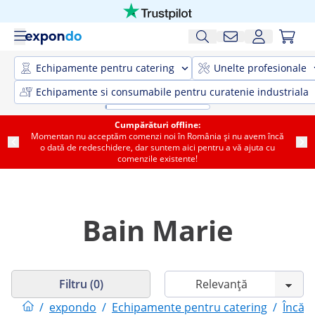
Echipamente pentru catering
Unelte profesionale
Echipamente si consumabile pentru curatenie industriala
Cumpărături offline:
Momentan nu acceptăm comenzi noi în România și nu avem încă
o dată de redeschidere, dar suntem aici pentru a vă ajuta cu
comenzile existente!
Bain Marie
Filtru (0)
/
expondo
/
Echipamente pentru catering
/
Încălz