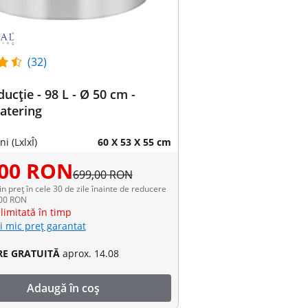
(32)
ducție - 98 L - Ø 50 cm -
atering
i (LxlxÎ)
60 X 53 X 55 cm
,00 RON
699,00 RON
in preț în cele 30 de zile înainte de reducere
,00 RON
limitată în timp
i mic preț garantat
RE GRATUITĂ
aprox. 14.08
Adaugă în coș