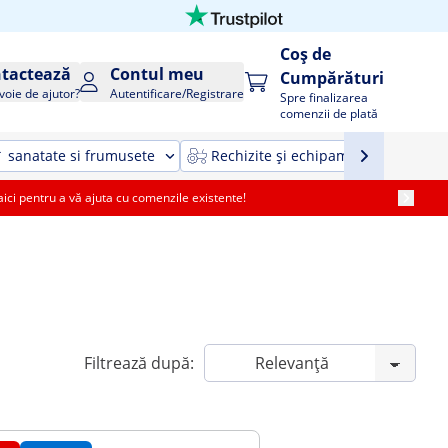
Coș de
tactează
Contul meu
Cumpărături
voie de ajutor?
Autentificare/Registrare
Spre finalizarea
comenzii de plată
sanatate si frumusete
Rechizite și echipamente agricole ș
i pentru a vă ajuta cu comenzile existente!
Filtrează după: