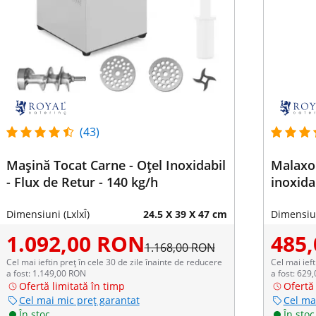
(43)
Mașină Tocat Carne - Oțel Inoxidabil
Malaxor
- Flux de Retur - 140 kg/h
inoxida
Dimensiuni (LxlxÎ)
24.5 X 39 X 47 cm
Dimensiun
1.092,00 RON
485
1.168,00 RON
Cel mai ieftin preț în cele 30 de zile înainte de reducere
Cel mai ieft
a fost: 1.149,00 RON
a fost: 629
Ofertă limitată în timp
Ofertă 
Cel mai mic preț garantat
Cel ma
În stoc
În stoc