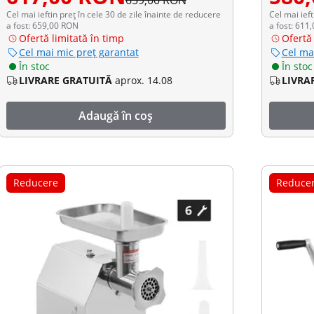
659,00 RON
Cel mai ieftin preț în cele 30 de zile înainte de reducere
Cel mai ieft
a fost: 659,00 RON
a fost: 611
Ofertă limitată în timp
Ofertă 
Cel mai mic preț garantat
Cel ma
În stoc
În stoc
LIVRARE GRATUITĂ
aprox. 14.08
LIVRA
Adaugă în coș
Reducere
Reduce