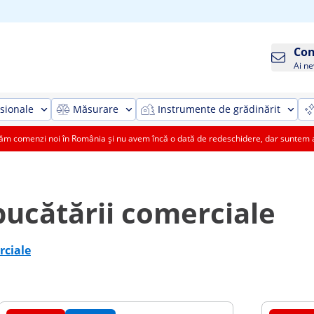
Con
Ai ne
sionale
Măsurare
Instrumente de grădinărit
 comenzi noi în România și nu avem încă o dată de redeschidere, dar suntem aic
ucătării comerciale
rciale