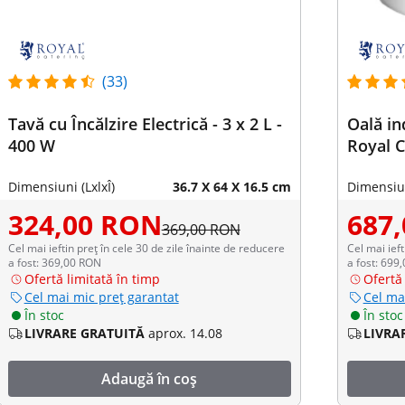
(33)
Tavă cu Încălzire Electrică - 3 x 2 L -
Oală in
400 W
Royal C
Dimensiuni (LxlxÎ)
36.7 X 64 X 16.5 cm
Dimensiun
324,00 RON
687
369,00 RON
Cel mai ieftin preț în cele 30 de zile înainte de reducere
Cel mai ieft
a fost: 369,00 RON
a fost: 699
Ofertă limitată în timp
Ofertă 
Cel mai mic preț garantat
Cel ma
În stoc
În stoc
LIVRARE GRATUITĂ
aprox. 14.08
LIVRA
Adaugă în coș