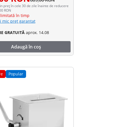
689,00 RON
in preț în cele 30 de zile înainte de reducere
,00 RON
limitată în timp
i mic preț garantat
RE GRATUITĂ
aprox. 14.08
Adaugă în coș
re
Popular