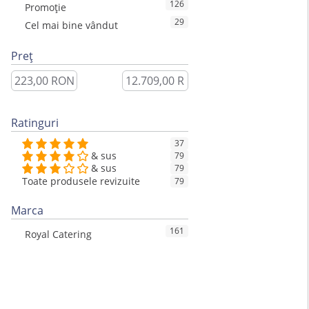
126
Promoție
29
Cel mai bine vândut
Preț
Ratinguri
37
& sus
79
& sus
79
Toate produsele revizuite
79
Marca
161
Royal Catering