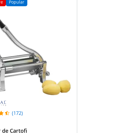
re
Popular
(172)
r de Cartofi