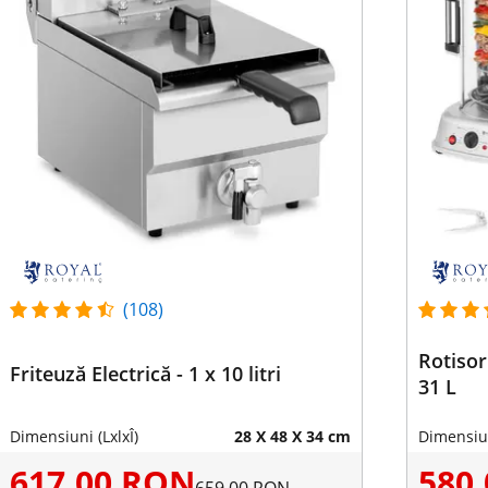
(108)
Rotisor 
Friteuză Electrică - 1 x 10 litri
31 L
Dimensiuni (LxlxÎ)
28 X 48 X 34 cm
Dimensiun
617,00 RON
580