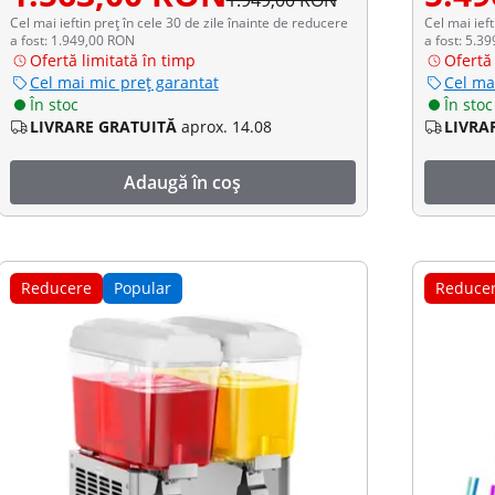
1.949,00 RON
Cel mai ieftin preț în cele 30 de zile înainte de reducere
Cel mai ieft
a fost: 1.949,00 RON
a fost: 5.3
Ofertă limitată în timp
Ofertă 
Cel mai mic preț garantat
Cel ma
În stoc
În stoc
LIVRARE GRATUITĂ
aprox. 14.08
LIVRA
Adaugă în coș
Reducere
Popular
Reduce