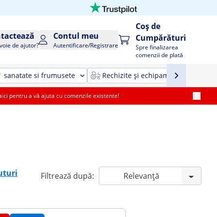
Coș de
tactează
Contul meu
Cumpărături
voie de ajutor?
Autentificare/Registrare
Spre finalizarea
comenzii de plată
sanatate si frumusete
Rechizite și echipamente agricole ș
i pentru a vă ajuta cu comenzile existente!
uturi
Filtrează după: