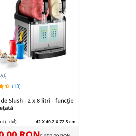
(13)
e Slush - 2 x 8 litri - funcție
ețată
i (LxlxÎ)
42 X 40.2 X 72.5 cm
90,00 RON