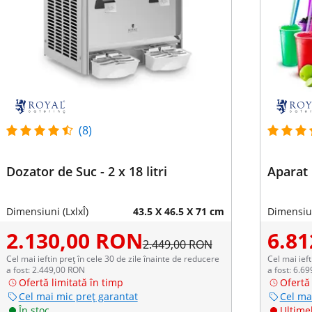
(8)
Dozator de Suc - 2 x 18 litri
Aparat G
Dimensiuni (LxlxÎ)
43.5 X 46.5 X 71 cm
Dimensiun
2.130,00 RON
6.8
2.449,00 RON
Cel mai ieftin preț în cele 30 de zile înainte de reducere
Cel mai ieft
a fost: 2.449,00 RON
a fost: 6.6
Ofertă limitată în timp
Ofertă 
Cel mai mic preț garantat
Cel ma
În stoc
Ultimel