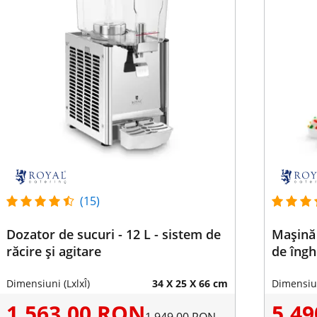
(15)
Dozator de sucuri - 12 L - sistem de
Mașină d
răcire și agitare
de îngh
Dimensiuni (LxlxÎ)
34 X 25 X 66 cm
Dimensiun
1.563,00 RON
5.4