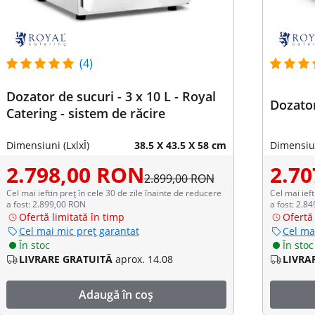
(4)
Dozator de sucuri - 3 x 10 L - Royal
Dozator 
Catering - sistem de răcire
Dimensiuni (LxlxÎ)
38.5 X 43.5 X 58 cm
Dimensiun
2.798,00 RON
2.7
2.899,00 RON
Cel mai ieftin preț în cele 30 de zile înainte de reducere
Cel mai ieft
a fost: 2.899,00 RON
a fost: 2.8
Ofertă limitată în timp
Ofertă 
Cel mai mic preț garantat
Cel ma
În stoc
În stoc
LIVRARE GRATUITĂ
aprox. 14.08
LIVRA
Adaugă în coș