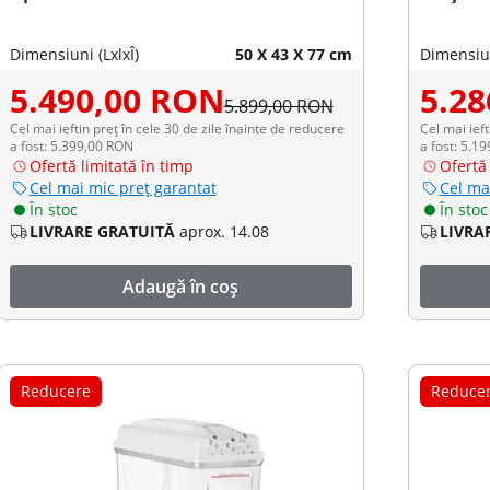
Dimensiuni (LxlxÎ)
50 X 43 X 77 cm
Dimensiun
5.490,00 RON
5.2
5.899,00 RON
Cel mai ieftin preț în cele 30 de zile înainte de reducere
Cel mai ieft
a fost: 5.399,00 RON
a fost: 5.1
Ofertă limitată în timp
Ofertă 
Cel mai mic preț garantat
Cel ma
În stoc
În stoc
LIVRARE GRATUITĂ
aprox. 14.08
LIVRA
Adaugă în coș
Reducere
Reduce