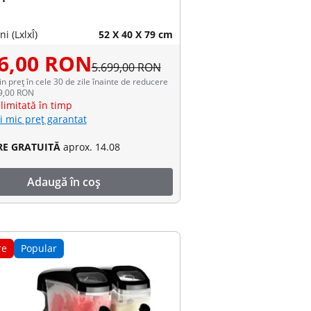
i (LxlxÎ)
52 X 40 X 79 cm
86,00 RON
5.699,00 RON
in preț în cele 30 de zile înainte de reducere
99,00 RON
limitată în timp
i mic preț garantat
RE GRATUITĂ
aprox. 14.08
Adaugă în coș
re
Popular