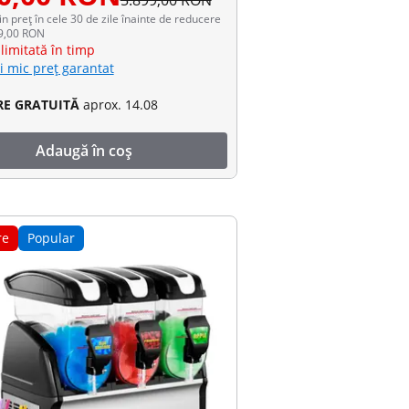
5.899,00 RON
in preț în cele 30 de zile înainte de reducere
99,00 RON
limitată în timp
i mic preț garantat
RE GRATUITĂ
aprox. 14.08
Adaugă în coș
re
Popular