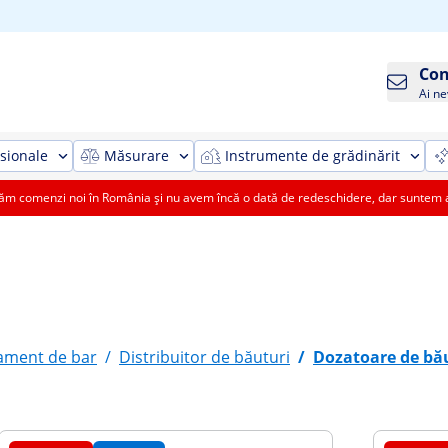
Con
Ai ne
sionale
Măsurare
Instrumente de grădinărit
 comenzi noi în România și nu avem încă o dată de redeschidere, dar suntem aic
ament de bar
/
Distribuitor de băuturi
/
Dozatoare de bă