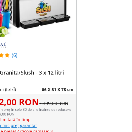
(6)
ranita/Slush - 3 x 12 litri
i (LxlxÎ)
66 X 51 X 78 cm
12,00 RON
7.399,00 RON
in preț în cele 30 de zile înainte de reducere
99,00 RON
limitată în timp
i mic preț garantat
e piese! Articole rămase: 3