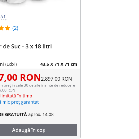
(2)
de Suc - 3 x 18 litri
i (LxlxÎ)
43.5 X 71 X 71 cm
07,00 RON
2.897,00 RON
in preț în cele 30 de zile înainte de reducere
49,00 RON
limitată în timp
i mic preț garantat
RE GRATUITĂ
aprox. 14.08
Adaugă în coș