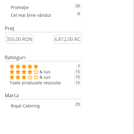
20
Promoție
6
Cel mai bine vândut
Preț
Ratinguri
7
& sus
15
& sus
15
Toate produsele revizuite
15
Marca
25
Royal Catering