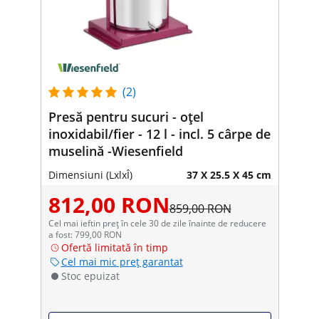
(2)
Presă pentru sucuri - oțel
inoxidabil/fier - 12 l - incl. 5 cârpe de
muselină -Wiesenfield
Dimensiuni (LxlxÎ)
37 X 25.5 X 45 cm
812,00 RON
859,00 RON
Cel mai ieftin preț în cele 30 de zile înainte de reducere
a fost: 799,00 RON
Ofertă limitată în timp
Cel mai mic preț garantat
Stoc epuizat