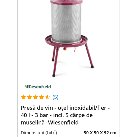
(5)
Presă de vin - oțel inoxidabil/fier -
40 l - 3 bar - incl. 5 cârpe de
muselină -Wiesenfield
Dimensiuni (LxlxÎ)
50 X 50 X 92 cm