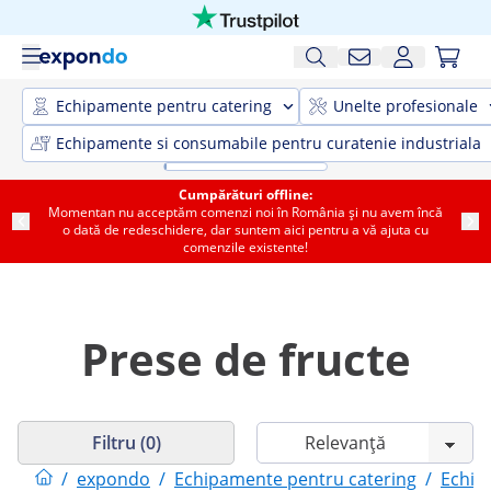
Echipamente pentru catering
Unelte profesionale
Echipamente si consumabile pentru curatenie industriala
Cumpărături offline:
Momentan nu acceptăm comenzi noi în România și nu avem încă
o dată de redeschidere, dar suntem aici pentru a vă ajuta cu
comenzile existente!
Prese de fructe
Filtru (0)
/
expondo
/
Echipamente pentru catering
/
Echip