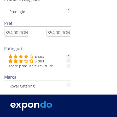
1
Promoție
Preț
Ratinguri
& sus
1
& sus
1
Toate produsele revizuite
1
Marca
1
Royal Catering