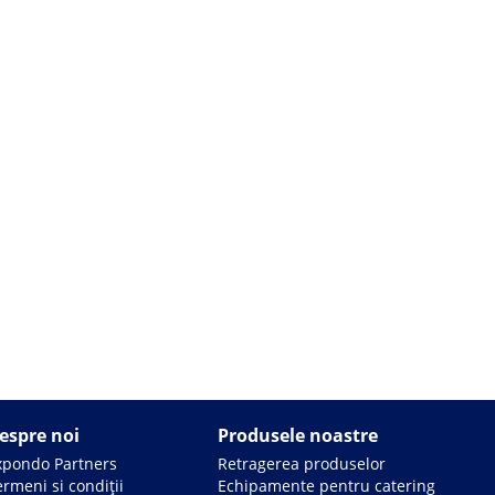
espre noi
Produsele noastre
xpondo Partners
Retragerea produselor
rmeni si condiții
Echipamente pentru catering