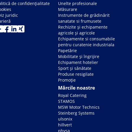
litică de confidențialitate
Unelte profesionale
ookies
Măsurare
iz juridic
Instrumente de grădinărit
arieră
sanatate si frumusete
Rechizite și echipamente
agricole și agricole
Echipamente si consumabile
pentru curatenie industriala
Papetărie
Mobilitate și îngrijire
Echipament hotelier
Sport și sănătate
Produse resigilate
Promoție
Mărcile noastre
Royal Catering
STAMOS
MSW Motor Technics
Steinberg Systems
ulsonix
hillvert
physa