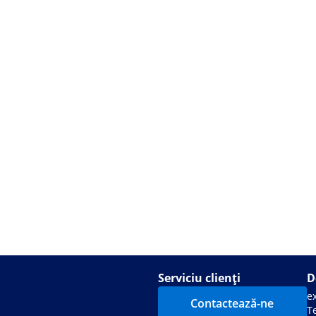
Serviciu clienți
D
e
Contactează-ne
Te