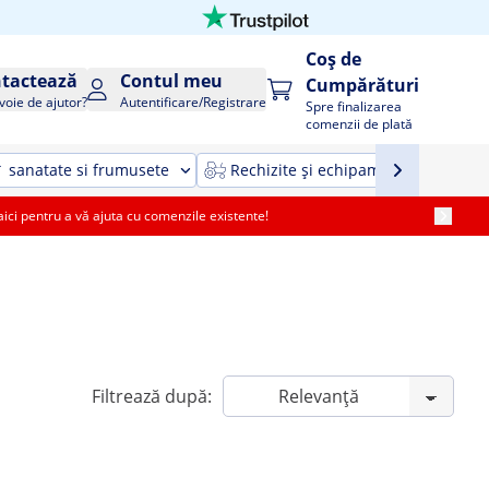
Coș de
tactează
Contul meu
Cumpărături
voie de ajutor?
Autentificare/Registrare
Spre finalizarea
comenzii de plată
sanatate si frumusete
Rechizite și echipamente agricole ș
i pentru a vă ajuta cu comenzile existente!
Filtrează după: