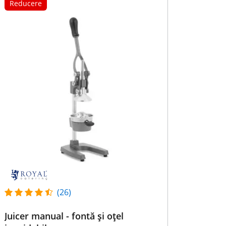
Reducere
(26)
Juicer manual - fontă și oțel