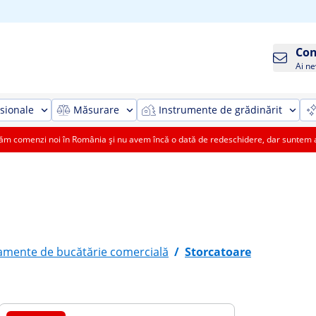
Con
Ai ne
sionale
Măsurare
Instrumente de grădinărit
 comenzi noi în România și nu avem încă o dată de redeschidere, dar suntem aic
amente de bucătărie comercială
/
Storcatoare