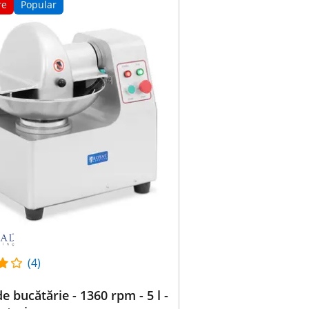
re
Popular
(4)
e bucătărie - 1360 rpm - 5 l -