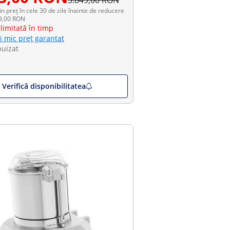
3.849,00 RON
in preț în cele 30 de zile înainte de reducere
49,00 RON
limitată în timp
i mic preț garantat
puizat
Verifică disponibilitatea