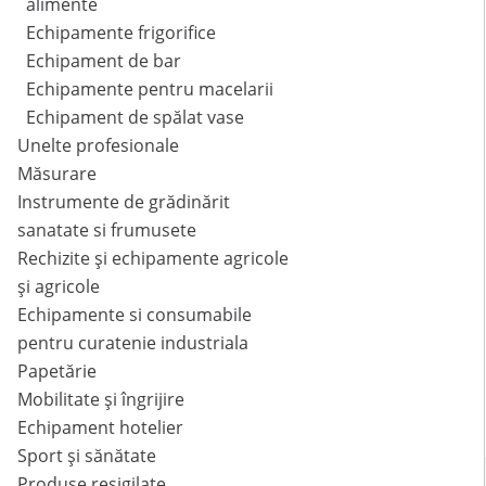
alimente
Echipamente frigorifice
Echipament de bar
Echipamente pentru macelarii
Echipament de spălat vase
Unelte profesionale
Măsurare
Instrumente de grădinărit
sanatate si frumusete
Rechizite și echipamente agricole
și agricole
Echipamente si consumabile
pentru curatenie industriala
Papetărie
Mobilitate și îngrijire
Echipament hotelier
Sport și sănătate
Produse resigilate