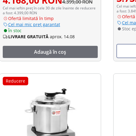
4.168,00 RON
4.399,00 RON
Cel mai ieft
Cel mai ieftin preț în cele 30 de zile înainte de reducere
a fost: 3.8
a fost: 4.399,00 RON
Ofertă 
Ofertă limitată în timp
Cel ma
Cel mai mic preț garantat
Stoc e
În stoc
LIVRARE GRATUITĂ
aprox. 14.08
Adaugă în coș
Reducere