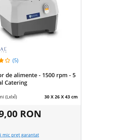
(5)
r de alimente - 1500 rpm - 5
al Catering
i (LxlxÎ)
30 X 26 X 43 cm
39,00 RON
i mic preț garantat