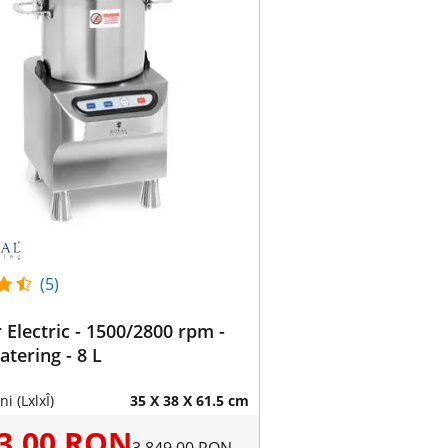
(5)
 Electric - 1500/2800 rpm -
atering - 8 L
i (LxlxÎ)
35 X 38 X 61.5 cm
33,00 RON