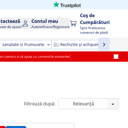
Coș de
tactează
Contul meu
Cumpărături
voie de ajutor?
Autentificare/Registrare
Spre finalizarea
comenzii de plată
sanatate si frumusete
Rechizite și echipamente agricole ș
i pentru a vă ajuta cu comenzile existente!
Filtrează după: