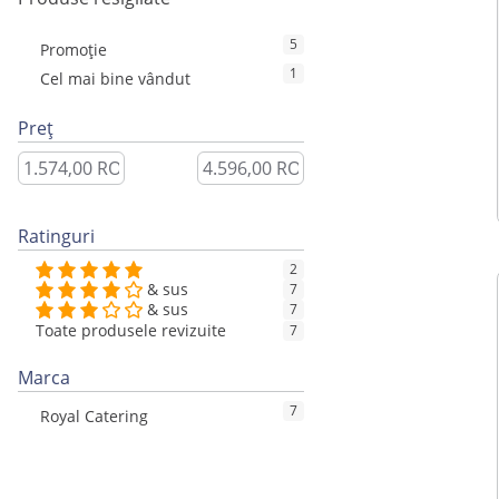
5
Promoție
1
Cel mai bine vândut
Preț
Ratinguri
2
& sus
7
& sus
7
Toate produsele revizuite
7
Marca
7
Royal Catering