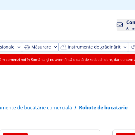
Con
Ai ne
sionale
Măsurare
Instrumente de grădinărit
 comenzi noi în România și nu avem încă o dată de redeschidere, dar suntem aic
amente de bucătărie comercială
/
Robote de bucatarie