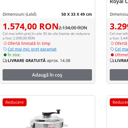
Royal C
Dimensiuni (LxlxÎ)
50 X 33 X 49 cm
Dimensiun
1.574,00 RON
3.2
2.134,00 RON
Cel mai ieftin preț în cele 30 de zile înainte de reducere
Cel mai ieft
a fost: 2.099,00 RON
a fost: 3.4
Ofertă limitată în timp
Ofertă 
Cel mai mic preț garantat
Cel ma
În stoc
Ultimel
LIVRARE GRATUITĂ
aprox. 14.08
LIVRA
Adaugă în coș
Reducere
Reduce