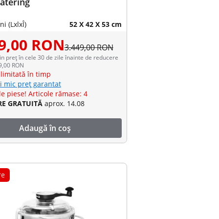
atering
i (LxlxÎ)
52 X 42 X 53 cm
99,00 RON
3.449,00 RON
in preț în cele 30 de zile înainte de reducere
49,00 RON
limitată în timp
i mic preț garantat
e piese! Articole rămase: 4
RE GRATUITĂ
aprox. 14.08
Adaugă în coș
re