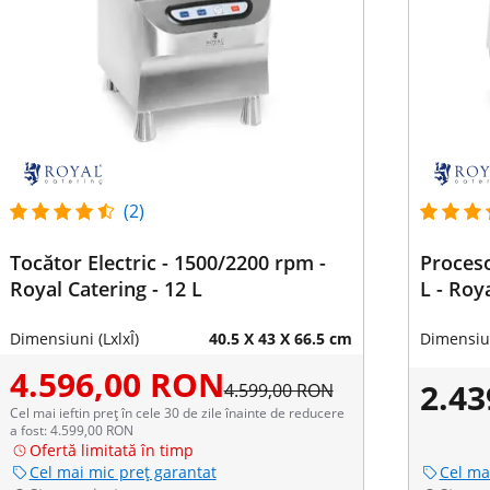
(2)
Tocător Electric - 1500/2200 rpm -
Proceso
Royal Catering - 12 L
L - Roy
Dimensiuni (LxlxÎ)
40.5 X 43 X 66.5 cm
Dimensiun
4.596,00 RON
2.4
4.599,00 RON
Cel mai ieftin preț în cele 30 de zile înainte de reducere
a fost: 4.599,00 RON
Ofertă limitată în timp
Cel mai mic preț garantat
Cel ma