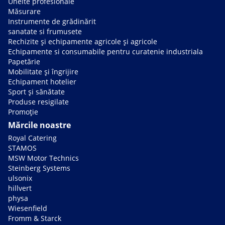
Unelte profesionale
Măsurare
Instrumente de grădinărit
sanatate si frumusete
Rechizite și echipamente agricole și agricole
Echipamente si consumabile pentru curatenie industriala
Papetărie
Mobilitate și îngrijire
Echipament hotelier
Sport și sănătate
Produse resigilate
Promoție
Mărcile noastre
Royal Catering
STAMOS
MSW Motor Technics
Steinberg Systems
ulsonix
hillvert
physa
Wiesenfield
Fromm & Starck