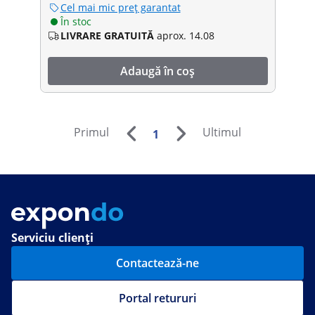
Cel mai mic preț garantat
În stoc
LIVRARE GRATUITĂ
aprox. 14.08
Adaugă în coș
Primul
Ultimul
1
Serviciu clienți
Contactează-ne
Portal retururi