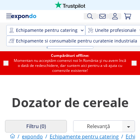
Echipamente pentru catering
Unelte profesionale
Echipamente si consumabile pentru curatenie industriala
Cumpărături offline:
Momentan nu acceptăm comenzi noi în România și nu avem încă
o dată de redeschidere, dar suntem aici pentru a vă ajuta cu
comenzile existente!
Dozator de cereale
Filtru (0)
/
expondo
/
Echipamente pentru catering
/
Echip