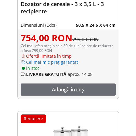
Dozator de cereale - 3 x 3,5 L - 3
recipiente
Dimensiuni (LxlxÎ)
50.5 X 24.5 X 64 cm
754,00 RON
799,00 RON
Cel mai ieftin preț în cele 30 de zile înainte de reducere
a fost: 799,00 RON
Ofertă limitată în timp
Cel mai mic preț garantat
În stoc
LIVRARE GRATUITĂ
aprox. 14.08
Adaugă în coș
Reducere