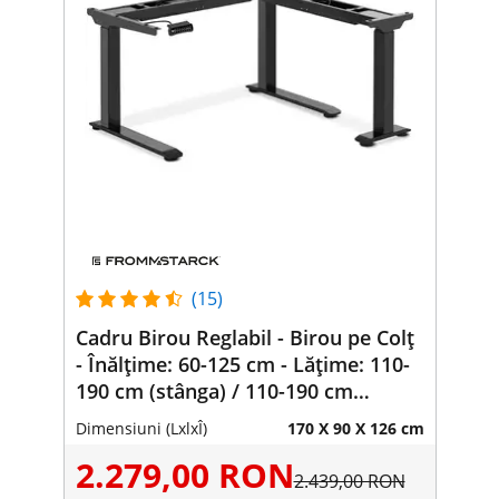
(15)
Cadru Birou Reglabil - Birou pe Colț
- Înălțime: 60-125 cm - Lățime: 110-
190 cm (stânga) / 110-190 cm
(dreapta) - Unghi: 90 ° - 150 kg
Dimensiuni (LxlxÎ)
170 X 90 X 126 cm
2.279,00 RON
2.439,00 RON