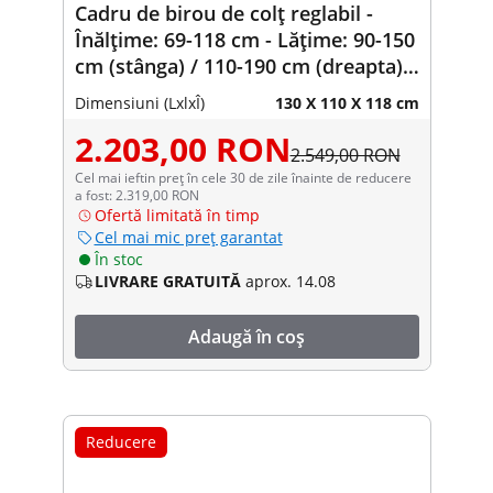
Cadru de birou de colț reglabil -
Înălțime: 69-118 cm - Lățime: 90-150
cm (stânga) / 110-190 cm (dreapta) -
Unghi: 90 ° - 150 kg
Dimensiuni (LxlxÎ)
130 X 110 X 118 cm
2.203,00 RON
2.549,00 RON
Cel mai ieftin preț în cele 30 de zile înainte de reducere
a fost: 2.319,00 RON
Ofertă limitată în timp
Cel mai mic preț garantat
În stoc
LIVRARE GRATUITĂ
aprox. 14.08
Adaugă în coș
Reducere