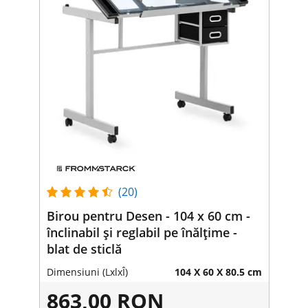
(20)
Birou pentru Desen - 104 x 60 cm -
înclinabil și reglabil pe înălțime -
blat de sticlă
Dimensiuni (LxlxÎ)
104 X 60 X 80.5 cm
863,00 RON