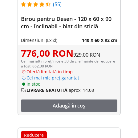
(55)
Birou pentru Desen - 120 x 60 x 90
cm - înclinabil - blat din sticlă
Dimensiuni (LxlxÎ)
140 X 60 X 92 cm
776,00 RON
929,00 RON
Cel mai ieftin preț în cele 30 de zile înainte de reducere
a fost: 862,00 RON
Ofertă limitată în timp
Cel mai mic preț garantat
În stoc
LIVRARE GRATUITĂ
aprox. 14.08
Adaugă în coș
Reducere