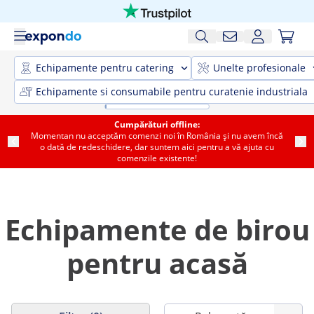
Echipamente pentru catering
Unelte profesionale
Echipamente si consumabile pentru curatenie industriala
Cumpărături offline:
Momentan nu acceptăm comenzi noi în România și nu avem încă
o dată de redeschidere, dar suntem aici pentru a vă ajuta cu
comenzile existente!
Echipamente de birou
pentru acasă