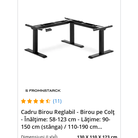
(11)
Cadru Birou Reglabil - Birou pe Colț
- Înălțime: 58-123 cm - Lățime: 90-
150 cm (stânga) / 110-190 cm
(dreapta) - Unghi: 90 ° - 150 kg
Dimensiuni (LxlxÎ)
130 X 110 X 123 cm