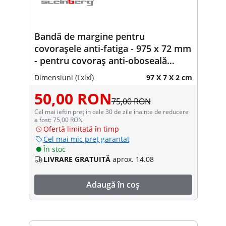
Bandă de margine pentru
covorașele anti-fatiga - 975 x 72 mm
- pentru covoraș anti-oboseală
10030772
Dimensiuni (LxlxÎ)
97 X 7 X 2 cm
50,00 RON
75,00 RON
Cel mai ieftin preț în cele 30 de zile înainte de reducere
a fost: 75,00 RON
Ofertă limitată în timp
Cel mai mic preț garantat
În stoc
LIVRARE GRATUITĂ
aprox. 14.08
Adaugă în coș