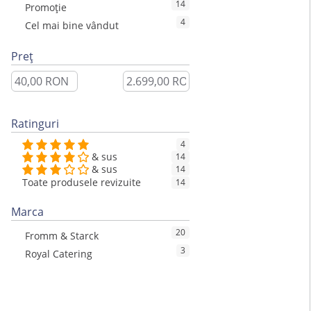
14
Promoție
4
Cel mai bine vândut
Preț
Ratinguri
4
& sus
14
& sus
14
Toate produsele revizuite
14
Marca
20
Fromm & Starck
3
Royal Catering