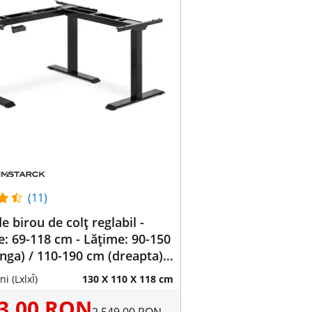
(11)
e birou de colț reglabil -
e: 69-118 cm - Lățime: 90-150
nga) / 110-190 cm (dreapta) -
90 ° - 150 kg
i (LxlxÎ)
130 X 110 X 118 cm
03,00 RON