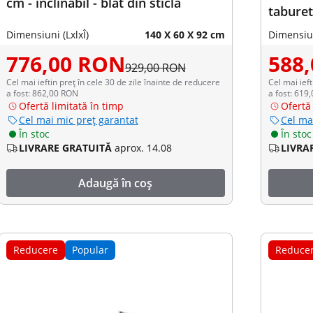
cm - înclinabil - blat din sticlă
taburet
Dimensiuni (LxlxÎ)
140 X 60 X 92 cm
Dimensiun
776,00 RON
588
929,00 RON
Cel mai ieftin preț în cele 30 de zile înainte de reducere
Cel mai ieft
a fost: 862,00 RON
a fost: 619
Ofertă limitată în timp
Ofertă 
Cel mai mic preț garantat
Cel ma
În stoc
În stoc
LIVRARE GRATUITĂ
aprox. 14.08
LIVRA
Adaugă în coș
Reducere
Popular
Reduce