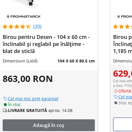
(20)
Birou pentru Desen - 104 x 60 cm -
Birou p
înclinabil și reglabil pe înălțime -
Înclinaț
blat de sticlă
1,185 
Dimensiuni (LxlxÎ)
104 X 60 X 80.5 cm
Dimensiun
629
863,00 RON
Cel mai ieft
a fost: 719
Ofertă 
Cel ma
Cel mai mic preț garantat
Stoc e
În stoc
LIVRARE GRATUITĂ
aprox. 14.08
Adaugă în coș