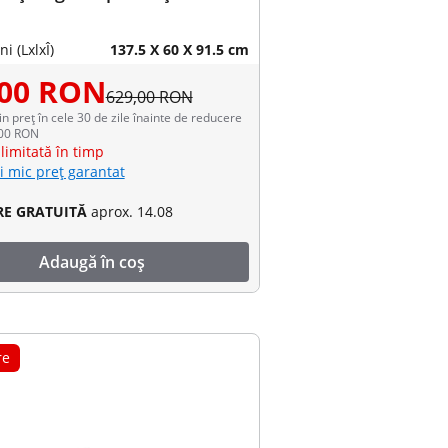
i (LxlxÎ)
137.5 X 60 X 91.5 cm
,00 RON
629,00 RON
in preț în cele 30 de zile înainte de reducere
,00 RON
limitată în timp
i mic preț garantat
RE GRATUITĂ
aprox. 14.08
Adaugă în coș
re