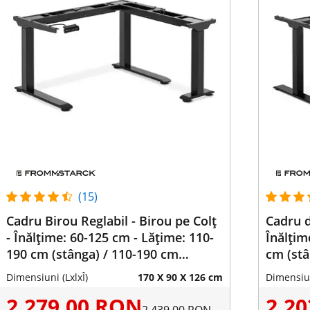
(15)
Cadru Birou Reglabil - Birou pe Colț
Cadru d
- Înălțime: 60-125 cm - Lățime: 110-
Înălțim
190 cm (stânga) / 110-190 cm
cm (stâ
(dreapta) - Unghi: 90 ° - 150 kg
Unghi: 
Dimensiuni (LxlxÎ)
170 X 90 X 126 cm
Dimensiun
2.279,00 RON
2.2