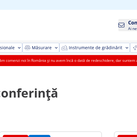
Con
Ai ne
sionale
Măsurare
Instrumente de grădinărit
 comenzi noi în România și nu avem încă o dată de redeschidere, dar suntem aic
onferință