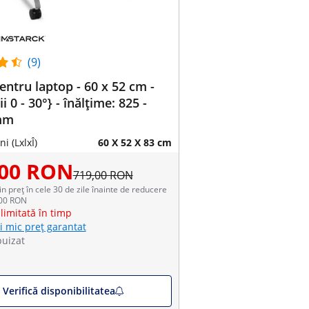
(9)
entru laptop - 60 x 52 cm -
ii 0 - 30°} - înălțime: 825 -
mm
i (LxlxÎ)
60 X 52 X 83 cm
,00 RON
719,00 RON
in preț în cele 30 de zile înainte de reducere
,00 RON
limitată în timp
i mic preț garantat
puizat
Verifică disponibilitatea