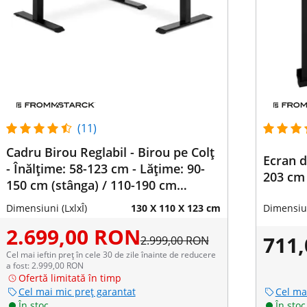
(11)
Cadru Birou Reglabil - Birou pe Colț
Ecran d
- Înălțime: 58-123 cm - Lățime: 90-
203 cm 
150 cm (stânga) / 110-190 cm
(dreapta) - Unghi: 90 ° - 150 kg
Dimensiuni (LxlxÎ)
130 X 110 X 123 cm
Dimensiun
2.699,00 RON
711
2.999,00 RON
Cel mai ieftin preț în cele 30 de zile înainte de reducere
a fost: 2.999,00 RON
Ofertă limitată în timp
Cel mai mic preț garantat
Cel ma
În stoc
În stoc