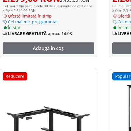
2.439,00 RON
Cel mai ieftin preț în cele 30 de zile înainte de reducere
Cel mai ieft
a fost: 2.649,00 RON
a fost: 2.3
Ofertă limitată în timp
Ofertă 
Cel mai mic preț garantat
Cel ma
În stoc
În stoc
LIVRARE GRATUITĂ
aprox. 14.08
LIVRA
Adaugă în coș
Reducere
Popular