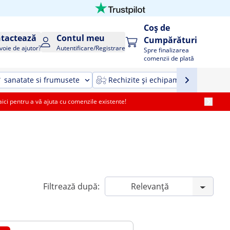
Coș de
tactează
Contul meu
Cumpărături
voie de ajutor?
Autentificare/Registrare
Spre finalizarea
comenzii de plată
sanatate si frumusete
Rechizite și echipamente agricole ș
i pentru a vă ajuta cu comenzile existente!
Filtrează după: