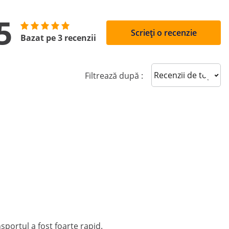
5
Scrieți o recenzie
Bazat pe 3 recenzii
Sort reviews
Filtrează după :
portul a fost foarte rapid.