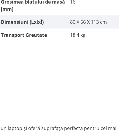
Grosimea blatului de masă
16
[mm]
Dimensiuni (LxlxÎ)
80 X 56 X 113 cm
Transport Greutate
18.4 kg
a un laptop și oferă suprafața perfectă pentru cel mai