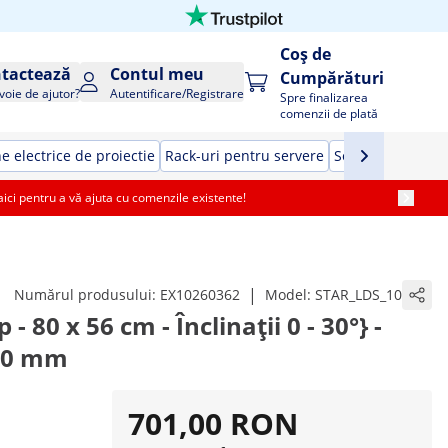
Coș de
tactează
Contul meu
Cumpărături
voie de ajutor?
Autentificare/Registrare
Spre finalizarea
comenzii de plată
e electrice de proiectie
Rack-uri pentru servere
Seifuri pentru ca
i pentru a vă ajuta cu comenzile existente!
|
Numărul produsului:
EX10260362
Model:
STAR_LDS_10
- 80 x 56 cm - Înclinații 0 - 30°} -
130 mm
701,00 RON