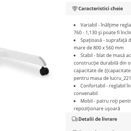
Caracteristici cheie
Variabil - înălțime regla
760 - 1,130 și poate fi încl
Spațioasă - suprafață 
mare de 800 x 560 mm
Stabil - blat de masă ac
construcție durabilă din oț
capacitate de {{capacita
pentru masa de lucru_221
Confortabil - reglabil 
convenabil
Mobil - patru roți pent
repoziționare ușoară
Detalii de livrare