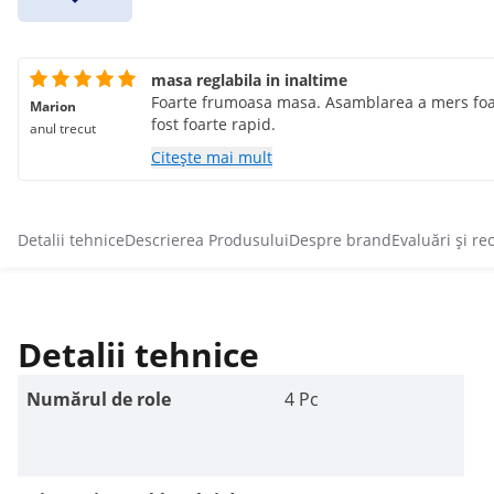
masa reglabila in inaltime
Foarte frumoasa masa. Asamblarea a mers foart
Marion
fost foarte rapid.
anul trecut
Citește mai mult
Detalii tehnice
Descrierea Produsului
Despre brand
Evaluări și re
Detalii tehnice
Numărul de role
4 Pc