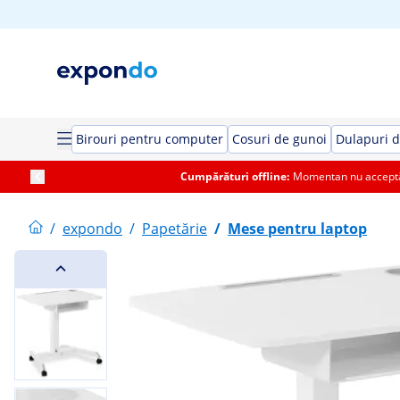
Birouri pentru computer
Cosuri de gunoi
Dulapuri d
Cumpărături offline:
Momentan nu acceptăm
/
expondo
/
Papetărie
/
Mese pentru laptop