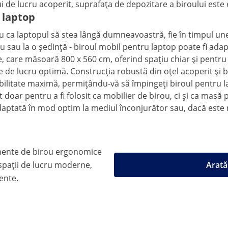
de lucru acoperit, suprafața de depozitare a biroului este 
u laptop
ru ca laptopul să stea lângă dumneavoastră, fie în timpul une
ou sau la o ședință - biroul mobil pentru laptop poate fi adap
, care măsoară 800 x 560 cm, oferind spațiu chiar și pentru
e de lucru optimă. Construcția robustă din oțel acoperit și 
obilitate maximă, permițându-vă să împingeți biroul pentru l
vit doar pentru a fi folosit ca mobilier de birou, ci și ca ma
e adaptată în mod optim la mediul înconjurător sau, dacă este
mente de birou ergonomice
pații de lucru moderne,
Arată
iente.