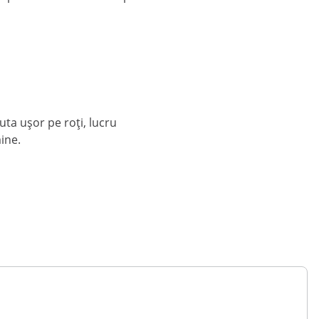
uta ușor pe roți, lucru
ine.