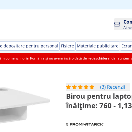
Con
Ai ne
e depozitare pentru personal
Fisiere
Materiale publicitare
Ecran
 comenzi noi în România și nu avem încă o dată de redeschidere, dar suntem aic
(3) Recenzii
Birou pentru laptop 
înălțime: 760 - 1,