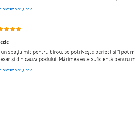
ă recenzia originală
ctic
 un spațiu mic pentru birou, se potrivește perfect și îl pot m
esar și din cauza podului. Mărimea este suficientă pentru m
ă recenzia originală