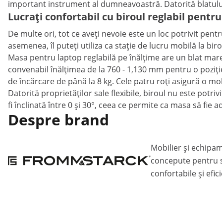
important instrument al dumneavoastră. Datorită blatului 
Lucrați confortabil cu biroul reglabil pentr
De multe ori, tot ce aveți nevoie este un loc potrivit pent
asemenea, îl puteți utiliza ca stație de lucru mobilă la bir
Masa pentru laptop reglabilă pe înălțime are un blat mare
convenabil înălțimea de la 760 - 1,130 mm pentru o poziți
de încărcare de până la 8 kg. Cele patru roți asigură o m
Datorită proprietăților sale flexibile, biroul nu este potri
fi înclinată între 0 și 30°, ceea ce permite ca masa să fi
Despre brand
Mobilier și echipa
concepute pentru s
confortabile și efic