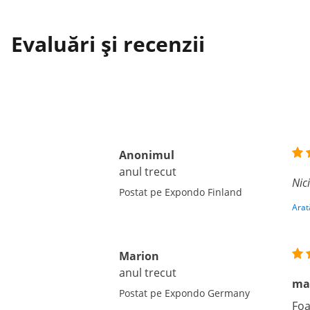
Evaluări și recenzii
Anonimul
anul trecut
Nic
Postat pe Expondo Finland
Arat
Marion
anul trecut
mas
Postat pe Expondo Germany
Foa