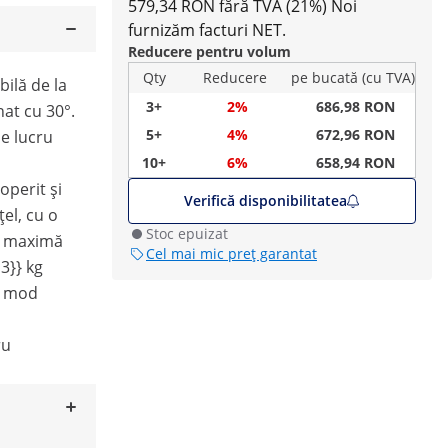
579,34 RON fără TVA (21%)
Noi
furnizăm facturi NET.
Reducere pentru volum
Qty
Reducere
pe bucată (cu TVA)
bilă de la
3+
2%
686,98 RON
inat cu 30°.
5+
4%
672,96 RON
de lucru
10+
6%
658,94 RON
operit și
Verifică disponibilitatea
el, cu o
Stoc epuizat
te maximă
Cel mai mic preț garantat
3}} kg
în mod
ru