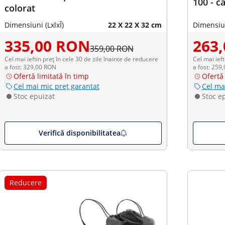
100 - c
colorat
Dimensiuni (LxlxÎ)
22 X 22 X 32 cm
Dimensiun
335,00 RON
263
359,00 RON
Cel mai ieftin preț în cele 30 de zile înainte de reducere
Cel mai ieft
a fost: 329,00 RON
a fost: 259
Ofertă limitată în timp
Ofertă 
Cel mai mic preț garantat
Cel ma
Stoc epuizat
Stoc e
Verifică disponibilitatea
Reducere