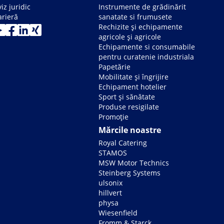
iz juridic
Instrumente de grădinărit
arieră
sanatate si frumusete
Rechizite și echipamente
agricole și agricole
Echipamente si consumabile
pentru curatenie industriala
Papetărie
Mobilitate și îngrijire
Echipament hotelier
Sport și sănătate
Produse resigilate
Promoție
Mărcile noastre
Royal Catering
STAMOS
MSW Motor Technics
Steinberg Systems
ulsonix
hillvert
physa
Wiesenfield
Fromm & Starck