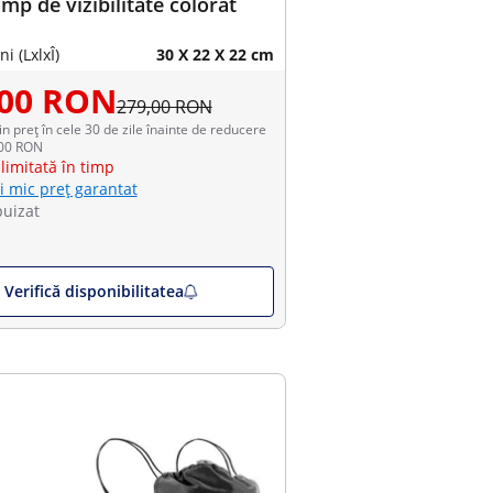
âmp de vizibilitate colorat
i (LxlxÎ)
30 X 22 X 22 cm
,00 RON
279,00 RON
in preț în cele 30 de zile înainte de reducere
,00 RON
limitată în timp
i mic preț garantat
puizat
Verifică disponibilitatea