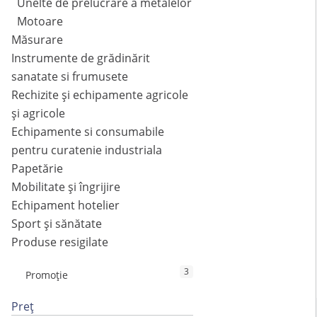
Unelte de prelucrare a metalelor
Motoare
Măsurare
Instrumente de grădinărit
sanatate si frumusete
Rechizite și echipamente agricole
și agricole
Echipamente si consumabile
pentru curatenie industriala
Papetărie
Mobilitate și îngrijire
Echipament hotelier
Sport și sănătate
Produse resigilate
3
Promoție
Preț