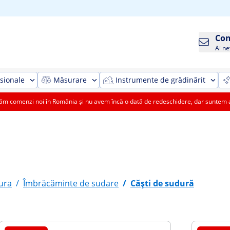
Con
Ai ne
sionale
Măsurare
Instrumente de grădinărit
 comenzi noi în România și nu avem încă o dată de redeschidere, dar suntem aic
ura
/
Îmbrăcăminte de sudare
/
Căști de sudură