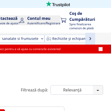
Coș de
tactează
Contul meu
Cumpărături
voie de ajutor?
Autentificare/Registrare
Spre finalizarea
comenzii de plată
sanatate si frumusete
Rechizite și echipamente agricole ș
i pentru a vă ajuta cu comenzile existente!
Filtrează după: