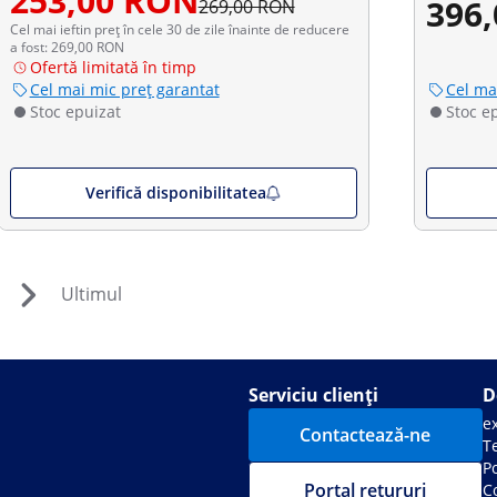
253,00 RON
396
269,00 RON
Cel mai ieftin preț în cele 30 de zile înainte de reducere
a fost: 269,00 RON
Ofertă limitată în timp
Cel mai mic preț garantat
Cel ma
Stoc epuizat
Stoc e
Verifică disponibilitatea
Ultimul
Serviciu clienți
D
e
Contactează-ne
Te
Po
Portal retururi
C