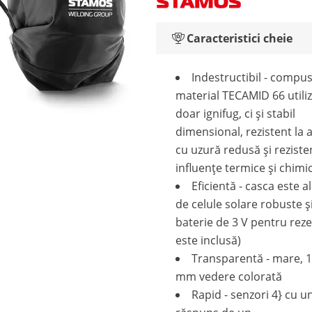
Caracteristici cheie
Indestructibil - compu
material TECAMID 66 utiliz
doar ignifug, ci și stabil
dimensional, rezistent la 
cu uzură redusă și rezisten
influențe termice și chimi
Eficientă - casca este 
de celule solare robuste ș
baterie de 3 V pentru rez
este inclusă)
Transparentă - mare, 1
mm vedere colorată
Rapid - senzori 4} cu u