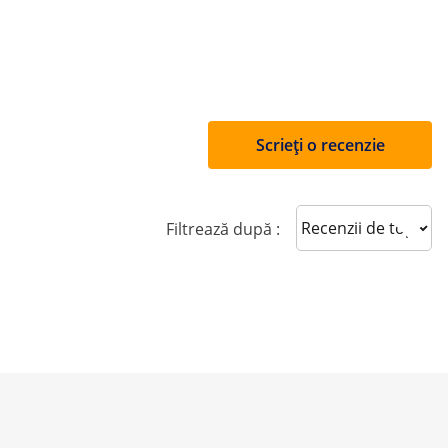
Scrieți o recenzie
Sort reviews
Filtrează după :