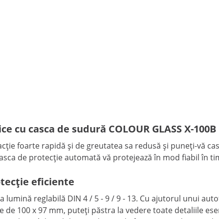
rnice cu casca de sudură COLOUR GLASS X-100B
 reacție foarte rapidă și de greutatea sa redusă și puneți-v
 casca de protecție automată vă protejează în mod fiabil în 
tecție eficiente
umină reglabilă DIN 4 / 5 - 9 / 9 - 13. Cu ajutorul unui auto
e de 100 x 97 mm, puteți păstra la vedere toate detaliile e