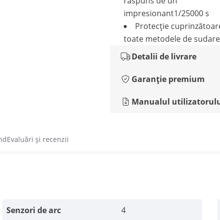
răspuns de un
impresionant1/25000 s
Protecție cuprinzătoar
toate metodele de sudare
Detalii de livrare
Garanție premium
Manualul utilizatorul
nd
Evaluări și recenzii
Senzori de arc
4