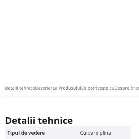
Detalii tehnice
Descrierea Produsului
Se potrivește cu
Despre bra
Detalii tehnice
Tipul de vedere
Culoare plina