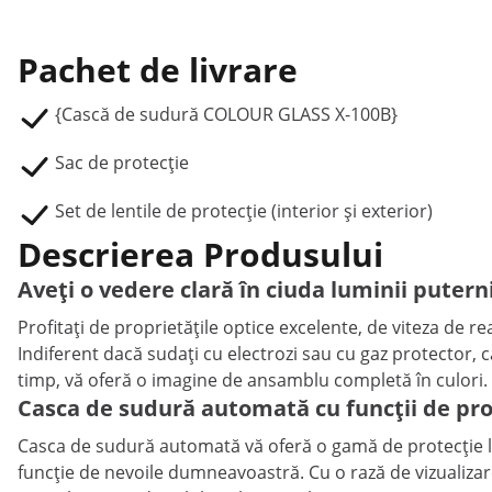
Pachet de livrare
{Cască de sudură COLOUR GLASS X-100B}
Sac de protecție
Set de lentile de protecție (interior și exterior)
Descrierea Produsului
Aveți o vedere clară în ciuda luminii pute
Profitați de proprietățile optice excelente, de viteza de
Indiferent dacă sudați cu electrozi sau cu gaz protector,
timp, vă oferă o imagine de ansamblu completă în culori.
Casca de sudură automată cu funcții de pro
Casca de sudură automată vă oferă o gamă de protecție la l
funcție de nevoile dumneavoastră. Cu o rază de vizualizar