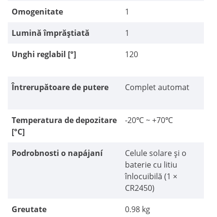
Omogenitate
1
Lumină împrăștiată
1
Unghi reglabil [°]
120
Întrerupătoare de putere
Complet automat
Temperatura de depozitare
-20℃ ~ +70℃
[°C]
Podrobnosti o napájaní
Celule solare și o
baterie cu litiu
înlocuibilă (1 ×
CR2450)
Greutate
0.98 kg