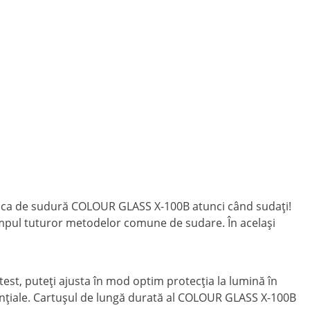
ă casca de sudură COLOUR GLASS X-100B atunci când sudați!
timpul tuturor metodelor comune de sudare. În același
test, puteți ajusta în mod optim protecția la lumină în
sențiale. Cartușul de lungă durată al COLOUR GLASS X-100B