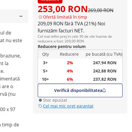
253,00 RON
269,00 RON
Ofertă limitată în timp
209,09 RON fără TVA (21%)
Noi
furnizăm facturi NET.
sul de
Cel mai ieftin preț în cele 30 de zile înainte de
at nu este
reducere a fost: 269,00 RON
Reducere pentru volum
Qty
Reducere
pe bucată (cu TVA)
abraziune,
3+
2%
247,94 RON
t la
ce.
5+
4%
242,88 RON
alimentată
10+
6%
237,82 RON
i are o
Verifică disponibilitatea
ervă (nu
Stoc epuizat
Cel mai mic preț garantat
00 x 97
n timp de