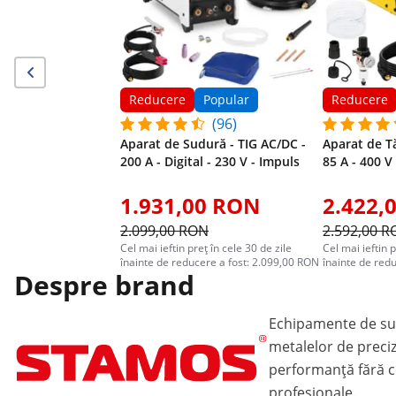
Reducere
Popular
Reducere
(96)
Aparat de Sudură - TIG AC/DC -
Aparat de T
200 A - Digital - 230 V - Impuls
85 A - 400 V 
1.931,00 RON
2.422,
2.099,00 RON
2.592,00 
Cel mai ieftin preț în cele 30 de zile
Cel mai ieftin p
înainte de reducere a fost: 2.099,00 RON
înainte de red
Despre brand
Echipamente de sud
metalelor de preci
performanță fără 
profesionale.