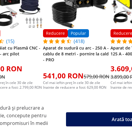
Reducere
Popular
Reducer
(15)
(418)
ăiat cu Plasmă CNC -
Aparat de sudură cu arc - 250 A -
Aparat de 
- arc pilot
cablu de 8 metri - pornire la cald
125 A - 400
- PRO
00 RON
3.609
541,00 RON
579,00 RON
RON
3.899,00
reț în cele 30 de zile
Cel mai ieftin preț în cele 30 de zile
Cel mai ieftin
ucere a fost: 2.799,00 RON
înainte de reducere a fost: 629,00 RON
înainte de r
ură și prelucrare a
zie, concepute pentru
Arată to
compromisuri în medii