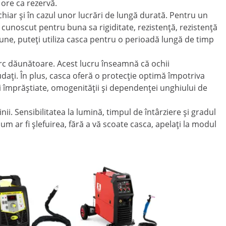
 ore ca rezervă.
chiar și în cazul unor lucrări de lungă durată. Pentru un
cunoscut pentru buna sa rigiditate, rezistență, rezistență
bune, puteți utiliza casca pentru o perioadă lungă de timp
arc dăunătoare. Acest lucru înseamnă că ochii
ați. În plus, casca oferă o protecție optimă împotriva
nii împrăștiate, omogenității și dependenței unghiului de
i. Sensibilitatea la lumină, timpul de întârziere și gradul
um ar fi șlefuirea, fără a vă scoate casca, apelați la modul
Reduce
Aparat d
Digital -
200 A