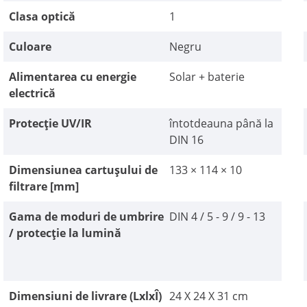
Clasa optică
1
Culoare
Negru
Alimentarea cu energie
Solar + baterie
electrică
Protecție UV/IR
întotdeauna până la
DIN 16
Dimensiunea cartușului de
133 × 114 × 10
filtrare [mm]
Gama de moduri de umbrire
DIN 4 / 5 - 9 / 9 - 13
/ protecție la lumină
Dimensiuni de livrare (LxlxÎ)
24 X 24 X 31 cm