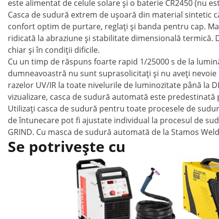
este alimentat de celule solare și o baterie CR2450 (nu es
Casca de sudură extrem de ușoară din material sintetic cân
confort optim de purtare, reglați și banda pentru cap. Ma
ridicată la abraziune și stabilitate dimensională termică.
chiar și în condiții dificile.
Cu un timp de răspuns foarte rapid 1/25000 s de la lumină
dumneavoastră nu sunt suprasolicitați și nu aveți nevoie 
razelor UV/IR la toate nivelurile de luminozitate până la D
vizualizare, casca de sudură automată este predestinată 
Utilizați casca de sudură pentru toate procesele de sudură
de întunecare pot fi ajustate individual la procesul de suda
GRIND. Cu masca de sudură automată de la Stamos Welding
Se potrivește cu