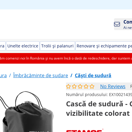
Con
Ai ne
ura
Unelte electrice
Trolii și palanuri
Renovare și echipamente pe
 comenzi noi în România și nu avem încă o dată de redeschidere, dar suntem aic
ura
/
Îmbrăcăminte de sudare
/
Căști de sudură
No Reviews
Numărul produsului:
EX1002143
Cască de sudură -
vizibilitate colorat