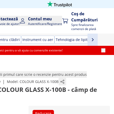
Coș de
tactează
Contul meu
Cumpărături
voie de ajutor?
Autentificare/Registrare
Spre finalizarea
comenzii de plată
ntru clădiri
Instrument cu aer
Tehnologia de lipit
Unelte de ma
i pentru a vă ajuta cu comenzile existente!
Fii primul care scrie o recenzie pentru acest produs
|
9
Model:
COLOUR GLASS X-100B
 COLOUR GLASS X-100B - câmp de
Reducere