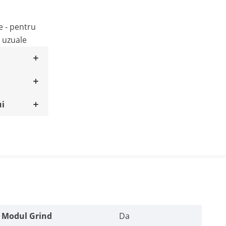
e - pentru
 uzuale
ui
Modul Grind
Da