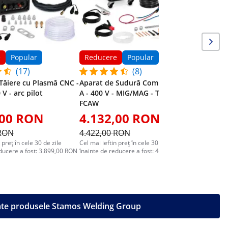
e
Popular
Reducere
Popular
(17)
(8)
Tăiere cu Plasmă CNC -
Aparat de Sudură Combinat - 300
 V - arc pilot
A - 400 V - MIG/MAG - TIG - MMA -
FCAW
,00 RON
4.132,00 RON
2.38
 RON
4.422,00 RON
2.599,0
 preț în cele 30 de zile
Cel mai ieftin preț în cele 30 de zile
Cel mai ieft
educere a fost: 3.899,00 RON
înainte de reducere a fost: 4.799,00 RON
înainte de 
ate produsele Stamos Welding Group