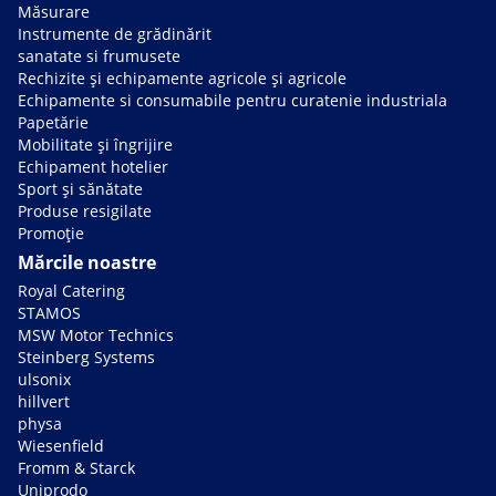
Măsurare
Instrumente de grădinărit
sanatate si frumusete
Rechizite și echipamente agricole și agricole
Echipamente si consumabile pentru curatenie industriala
Papetărie
Mobilitate și îngrijire
Echipament hotelier
Sport și sănătate
Produse resigilate
Promoție
Mărcile noastre
Royal Catering
STAMOS
MSW Motor Technics
Steinberg Systems
ulsonix
hillvert
physa
Wiesenfield
Fromm & Starck
Uniprodo