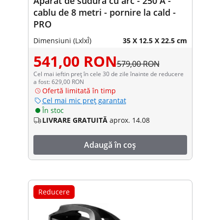
Aparat de sudură cu arc - 250 A -
cablu de 8 metri - pornire la cald -
PRO
Dimensiuni (LxlxÎ)
35 X 12.5 X 22.5 cm
541,00 RON
579,00 RON
Cel mai ieftin preț în cele 30 de zile înainte de reducere
a fost: 629,00 RON
Ofertă limitată în timp
Cel mai mic preț garantat
În stoc
LIVRARE GRATUITĂ
aprox. 14.08
Adaugă în coș
Reducere