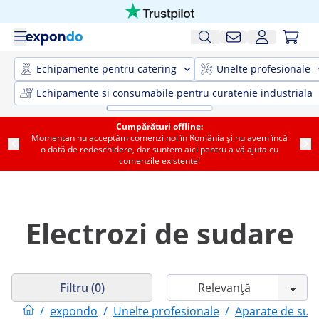
Echipamente pentru catering
Unelte profesionale
Echipamente si consumabile pentru curatenie industriala
Cumpărături offline:
Momentan nu acceptăm comenzi noi în România și nu avem încă
o dată de redeschidere, dar suntem aici pentru a vă ajuta cu
comenzile existente!
Electrozi de sudare
Filtru (0)
/
expondo
/
Unelte profesionale
/
Aparate de sud