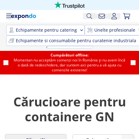
Echipamente pentru catering
Unelte profesionale
Echipamente si consumabile pentru curatenie industriala
Cumpărături offline:
Momentan nu acceptăm comenzi noi în România și nu avem încă
o dată de redeschidere, dar suntem aici pentru a vă ajuta cu
comenzile existente!
Cărucioare pentru
containere GN