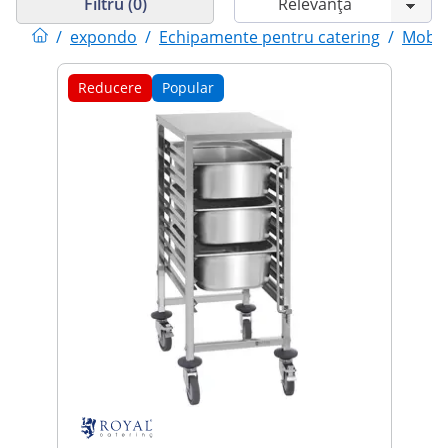
Filtru (0)
/
expondo
/
Echipamente pentru catering
/
Mobil
Reducere
Popular