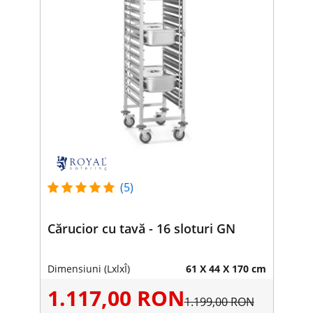
(5)
Cărucior cu tavă - 16 sloturi GN
Dimensiuni (LxlxÎ)
61 X 44 X 170 cm
1.117,00 RON
1.199,00 RON