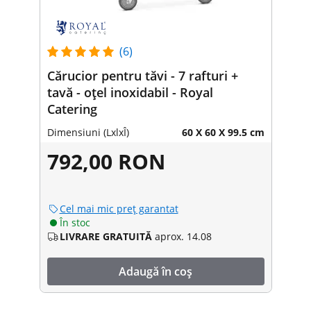
(6)
Cărucior pentru tăvi - 7 rafturi +
tavă - oțel inoxidabil - Royal
Catering
Dimensiuni (LxlxÎ)
60 X 60 X 99.5 cm
792,00 RON
Cel mai mic preț garantat
În stoc
LIVRARE GRATUITĂ
aprox. 14.08
Adaugă în coș