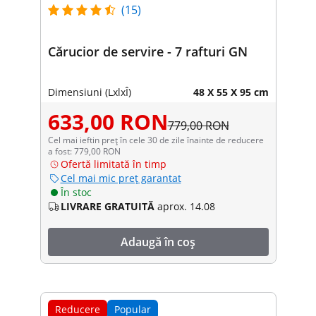
(15)
Cărucior de servire - 7 rafturi GN
Dimensiuni (LxlxÎ)
48 X 55 X 95 cm
633,00 RON
779,00 RON
Cel mai ieftin preț în cele 30 de zile înainte de reducere
a fost: 779,00 RON
Ofertă limitată în timp
Cel mai mic preț garantat
În stoc
LIVRARE GRATUITĂ
aprox. 14.08
Adaugă în coș
Reducere
Popular