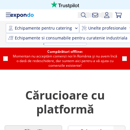
Echipamente pentru catering
Unelte profesionale
Echipamente si consumabile pentru curatenie industriala
Cumpărături offline:
Momentan nu acceptăm comenzi noi în România și nu avem încă
o dată de redeschidere, dar suntem aici pentru a vă ajuta cu
comenzile existente!
Cărucioare cu
platformă