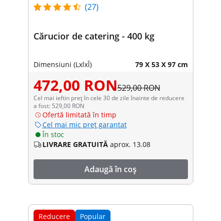
(27)
Cărucior de catering - 400 kg
Dimensiuni (LxlxÎ)
79 X 53 X 97 cm
472,00 RON
529,00 RON
Cel mai ieftin preț în cele 30 de zile înainte de reducere
a fost: 529,00 RON
Ofertă limitată în timp
Cel mai mic preț garantat
În stoc
LIVRARE GRATUITĂ
aprox. 13.08
Adaugă în coș
Reducere
Popular