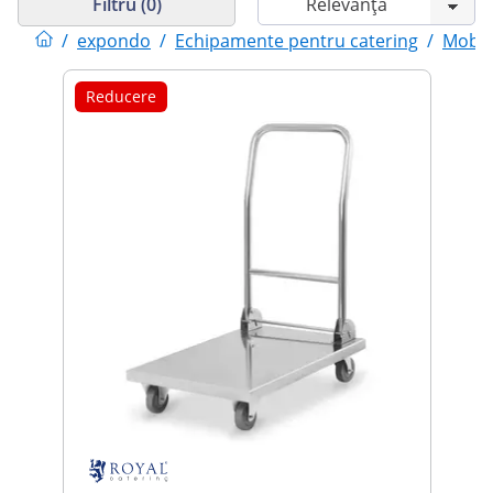
Filtru (0)
/
expondo
/
Echipamente pentru catering
/
Mobil
Reducere