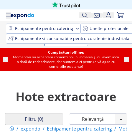
Echipamente pentru catering
Unelte profesionale
Echipamente si consumabile pentru curatenie industriala
Cumpărături offline:
Momentan nu acceptăm comenzi noi în România și nu avem încă
o dată de redeschidere, dar suntem aici pentru a vă ajuta cu
comenzile existente!
Hote extractoare
Filtru (0)
/
expondo
/
Echipamente pentru catering
/
Mobil