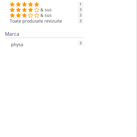
1
& sus
3
& sus
3
Toate produsele revizuite
3
Marca
3
physa