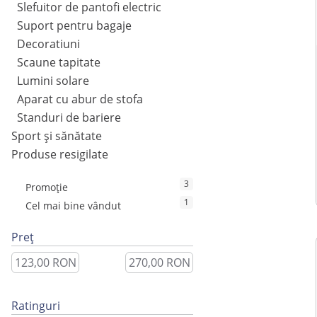
Slefuitor de pantofi electric
Suport pentru bagaje
Decoratiuni
Scaune tapitate
Lumini solare
Aparat cu abur de stofa
Standuri de bariere
Sport și sănătate
Produse resigilate
3
Promoție
1
Cel mai bine vândut
Preț
Ratinguri