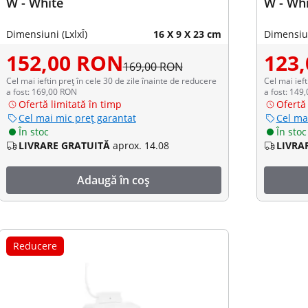
W - White
W - Wh
Dimensiuni (LxlxÎ)
16 X 9 X 23 cm
Dimensiun
152,00 RON
123
169,00 RON
Cel mai ieftin preț în cele 30 de zile înainte de reducere
Cel mai ieft
a fost: 169,00 RON
a fost: 149
Ofertă limitată în timp
Ofertă 
Cel mai mic preț garantat
Cel ma
În stoc
În stoc
LIVRARE GRATUITĂ
aprox. 14.08
LIVRA
Adaugă în coș
Reducere