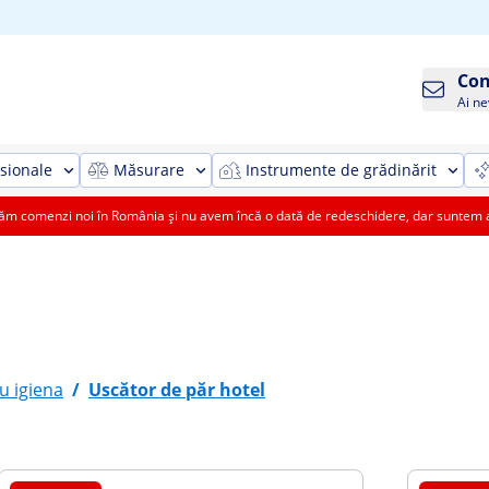
Con
Ai ne
sionale
Măsurare
Instrumente de grădinărit
 comenzi noi în România și nu avem încă o dată de redeschidere, dar suntem aic
u igiena
/
Uscător de păr hotel