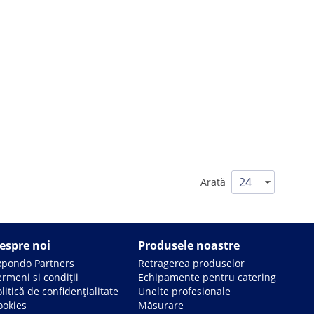
Arată
espre noi
Produsele noastre
xpondo Partners
Retragerea produselor
rmeni si condiții
Echipamente pentru catering
litică de confidențialitate
Unelte profesionale
ookies
Măsurare