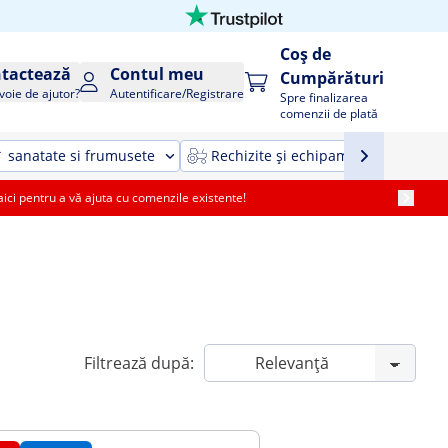
Coș de
tactează
Contul meu
Cumpărături
voie de ajutor?
Autentificare/Registrare
Spre finalizarea
comenzii de plată
sanatate si frumusete
Rechizite și echipamente agricole ș
i pentru a vă ajuta cu comenzile existente!
Filtrează după: