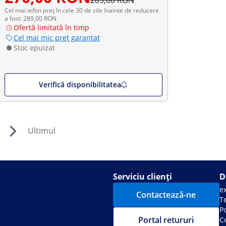
289,00 RON
Cel mai ieftin preț în cele 30 de zile înainte de reducere
a fost: 289,00 RON
Ofertă limitată în timp
Cel mai mic preț garantat
Stoc epuizat
Verifică disponibilitatea
Ultimul
Serviciu clienți
D
e
Contactează-ne
Te
Po
Portal retururi
C