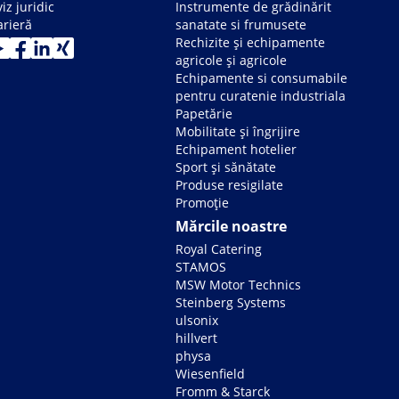
iz juridic
Instrumente de grădinărit
arieră
sanatate si frumusete
Rechizite și echipamente
agricole și agricole
Echipamente si consumabile
pentru curatenie industriala
Papetărie
Mobilitate și îngrijire
Echipament hotelier
Sport și sănătate
Produse resigilate
Promoție
Mărcile noastre
Royal Catering
STAMOS
MSW Motor Technics
Steinberg Systems
ulsonix
hillvert
physa
Wiesenfield
Fromm & Starck