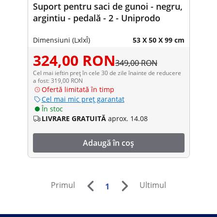
Suport pentru saci de gunoi - negru,
argintiu - pedală - 2 - Uniprodo
Dimensiuni (LxlxÎ)
53 X 50 X 99 cm
324,00 RON
349,00 RON
Cel mai ieftin preț în cele 30 de zile înainte de reducere
a fost: 319,00 RON
Ofertă limitată în timp
Cel mai mic preț garantat
În stoc
LIVRARE GRATUITĂ
aprox. 14.08
Adaugă în coș
Primul
Ultimul
1