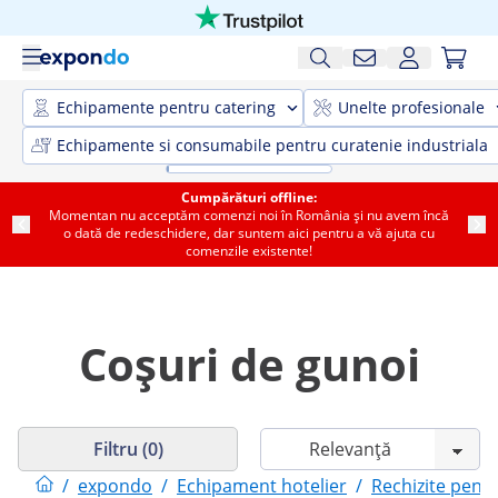
Echipamente pentru catering
Unelte profesionale
Echipamente si consumabile pentru curatenie industriala
Cumpărături offline:
Momentan nu acceptăm comenzi noi în România și nu avem încă
o dată de redeschidere, dar suntem aici pentru a vă ajuta cu
comenzile existente!
Coșuri de gunoi
Filtru (0)
/
expondo
/
Echipament hotelier
/
Rechizite pentr