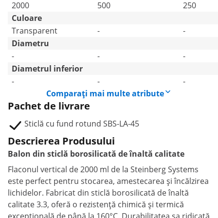
2000
500
250
Culoare
Transparent
-
-
Diametru
-
-
-
Diametrul inferior
-
-
-
Comparați mai multe atribute
Pachet de livrare
Sticlă cu fund rotund SBS-LA-45
Descrierea Produsului
Balon din sticlă borosilicată de înaltă calitate
Flaconul vertical de 2000 ml de la Steinberg Systems
este perfect pentru stocarea, amestecarea și încălzirea
lichidelor. Fabricat din sticlă borosilicată de înaltă
calitate 3.3, oferă o rezistență chimică și termică
excepțională de până la 160°C. Durabilitatea sa ridicată