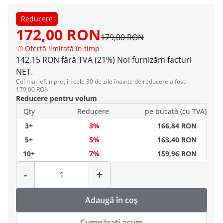
Reducere
172,00 RON
179,00 RON
Ofertă limitată în timp
142,15 RON fără TVA (21%)
Noi furnizăm facturi
NET.
Cel mai ieftin preț în cele 30 de zile înainte de reducere a fost:
179,00 RON
Reducere pentru volum
Qty
Reducere
pe bucată (cu TVA)
3+
3%
166,84 RON
5+
5%
163,40 RON
10+
7%
159,96 RON
Cantitate
-
+
Adaugă în coș
Cumpărați acum