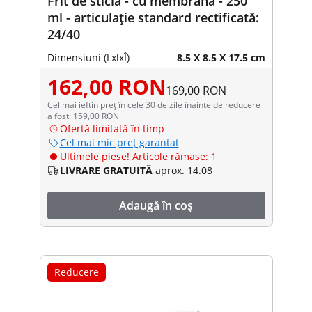
Frit de sticlă - cu membrană - 250
ml - articulație standard rectificată:
24/40
Dimensiuni (LxlxÎ)
8.5 X 8.5 X 17.5 cm
162,00 RON
169,00 RON
Cel mai ieftin preț în cele 30 de zile înainte de reducere
a fost: 159,00 RON
Ofertă limitată în timp
Cel mai mic preț garantat
Ultimele piese! Articole rămase: 1
LIVRARE GRATUITĂ
aprox. 14.08
Adaugă în coș
Reducere