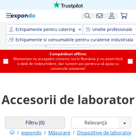
Echipamente pentru catering
Unelte profesionale
Echipamente si consumabile pentru curatenie industriala
Cumpărături offline:
Momentan nu acceptăm comenzi noi în România și nu avem încă
o dată de redeschidere, dar suntem aici pentru a vă ajuta cu
comenzile existente!
Accesorii de laborator
Filtru (0)
/
expondo
/
Măsurare
/
Dispozitive de laborator