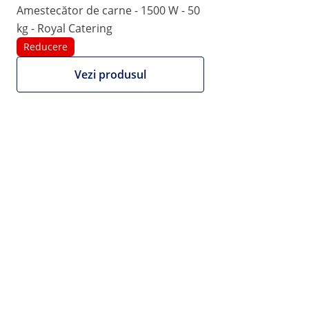
(4) Recenzii
Amestecător de carne - 1500 W - 50
kg - Royal Catering
|
Numărul produsului:
EX10012295
Model:
RCBC-6.1
Tocător Electric - 1400 rpm - Royal
Reducere
Catering - 6 L
Vezi produsul
1/7