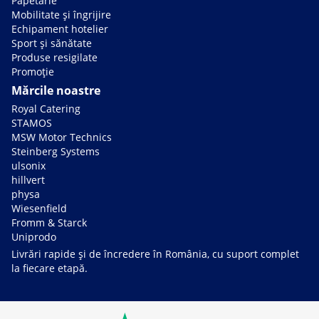
Papetărie
Mobilitate și îngrijire
Echipament hotelier
Sport și sănătate
Produse resigilate
Promoție
Mărcile noastre
Royal Catering
STAMOS
MSW Motor Technics
Steinberg Systems
ulsonix
hillvert
physa
Wiesenfield
Fromm & Starck
Uniprodo
Livrări rapide și de încredere în România, cu suport complet
la fiecare etapă.