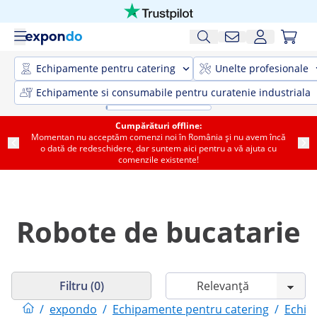
Echipamente pentru catering
Unelte profesionale
Echipamente si consumabile pentru curatenie industriala
Cumpărături offline:
Momentan nu acceptăm comenzi noi în România și nu avem încă
o dată de redeschidere, dar suntem aici pentru a vă ajuta cu
comenzile existente!
Robote de bucatarie
Filtru (0)
/
expondo
/
Echipamente pentru catering
/
Echip