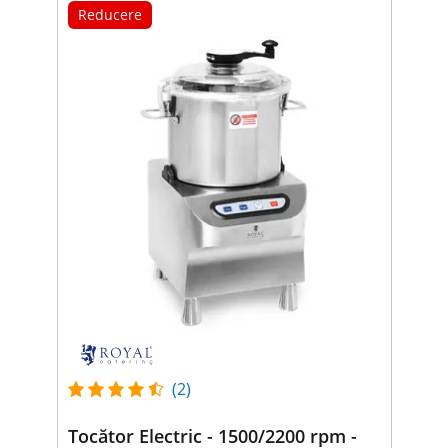
Reducere
(2)
Tocător Electric - 1500/2200 rpm -