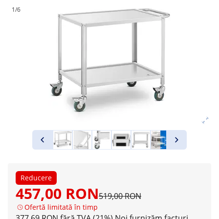
1/6
Reducere
457,00 RON
519,00 RON
Ofertă limitată în timp
377,69 RON fără TVA (21%)
Noi furnizăm facturi