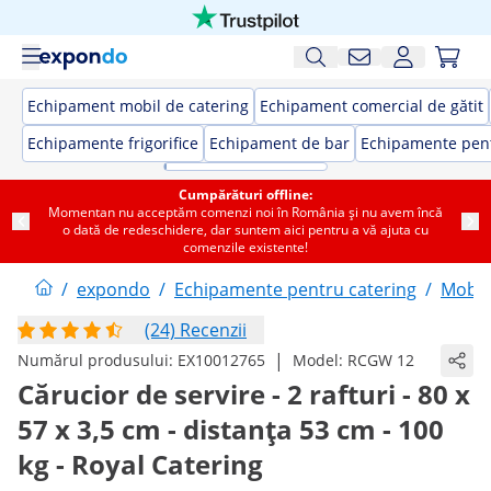
Echipament mobil de catering
Echipament comercial de gătit
Echipamente frigorifice
Echipament de bar
Echipamente pent
Cumpărături offline:
Momentan nu acceptăm comenzi noi în România și nu avem încă
o dată de redeschidere, dar suntem aici pentru a vă ajuta cu
comenzile existente!
/
expondo
/
Echipamente pentru catering
/
Mobil
(24) Recenzii
|
Numărul produsului:
EX10012765
Model:
RCGW 12
Cărucior de servire - 2 rafturi - 80 x
57 x 3,5 cm - distanța 53 cm - 100
kg - Royal Catering