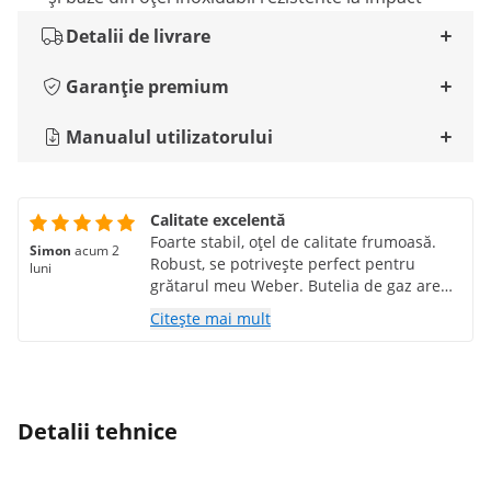
Detalii de livrare
Garanție premium
Manualul utilizatorului
Calitate excelentă
Foarte stabil, oțel de calitate frumoasă.
Simon
acum 2
Robust, se potrivește perfect pentru
luni
grătarul meu Weber. Butelia de gaz are
un loc ideal pe raftul inferior. Roțile se
Citește mai mult
blochează perfect. Sunt încântat de
achiziție. Mulțumesc 💖
Detalii tehnice