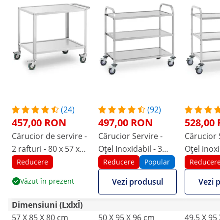
(24)
(92)
457,00 RON
497,00 RON
528,00
Cărucior de servire -
Cărucior Servire -
Cărucior 
2 rafturi - 80 x 57 x
Oțel Inoxidabil - 3
Oțel inoxi
3,5 cm - distanța 53
nivele - până la 500
nivele - P
Reducere
Reducere
Popular
Reducer
cm - 100 kg - Royal
kg
kg - 2 frâ
Văzut în prezent
Vezi produsul
Vezi 
Catering
Dimensiuni (LxlxÎ)
57 X 85 X 80 cm
50 X 95 X 96 cm
49.5 X 95