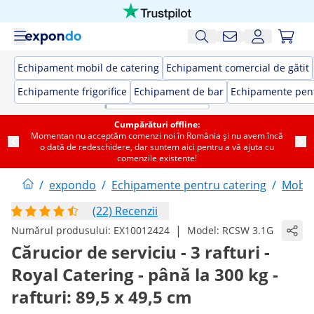
Echipament mobil de catering
Echipament comercial de gătit
Echipamente frigorifice
Echipament de bar
Echipamente pent
Cumpărături offline:
Momentan nu acceptăm comenzi noi în România și nu avem încă
o dată de redeschidere, dar suntem aici pentru a vă ajuta cu
comenzile existente!
/
expondo
/
Echipamente pentru catering
/
Mobil
(22) Recenzii
|
Numărul produsului:
EX10012424
Model:
RCSW 3.1G
Cărucior de serviciu - 3 rafturi -
Royal Catering - până la 300 kg -
rafturi: 89,5 x 49,5 cm