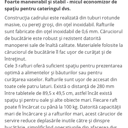
Foarte manevrabil și stabil - micul economizor de
spațiu pentru cateringul dvs.
Construcția cadrului este realizată din tuburi rotunde
masive, cu pereți groși, din oțel inoxidabil. Rafturile
sunt fabricate din oțel inoxidabil de 0,6 mm. Căruciorul
de bucătărie este robust și rezistent datorită
manoperei sale de înaltă calitate. Materialele folosite la
căruciorul de bucătărie îl fac ușor de curățat și de
întreținut.
Cele 3 rafturi oferă suficient spațiu pentru prezentarea
optimă a alimentelor și băuturilor sau pentru
curățarea vaselor. Rafturile sunt ușor de accesat din
toate cele patru laturi. Există o distanță de 280 mm
între tabletele de 89,5 x 49,5 cm, astfel încât există
spațiu și pentru oale și alte obiecte mari. Fiecare raft
poate fi încărcat cu până la 100 kg. Datorită capacității
mari de încărcare și a rafturilor mari, acest cărucior de
servire reduce deplasările inutile către și dinspre
bucătărie, simplificând operațiunile din afacerea dvs.