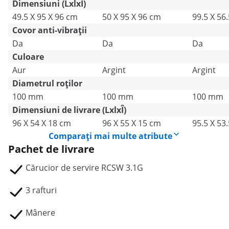
Dimensiuni (LxlxÎ)
49.5 X 95 X 96 cm
50 X 95 X 96 cm
99.5 X 56
Covor anti-vibrații
Da
Da
Da
Culoare
Aur
Argint
Argint
Diametrul roților
100 mm
100 mm
100 mm
Dimensiuni de livrare (LxlxÎ)
96 X 54 X 18 cm
96 X 55 X 15 cm
95.5 X 53
Comparați mai multe atribute
Pachet de livrare
Cărucior de servire RCSW 3.1G
3 rafturi
Mânere