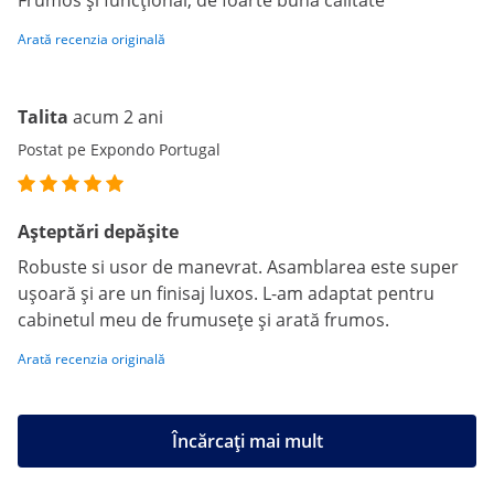
Frumos și funcțional, de foarte bună calitate
Arată recenzia originală
Talita
acum 2 ani
Postat pe Expondo Portugal
Așteptări depășite
Robuste si usor de manevrat. Asamblarea este super
ușoară și are un finisaj luxos. L-am adaptat pentru
cabinetul meu de frumusețe și arată frumos.
Arată recenzia originală
Încărcați mai mult