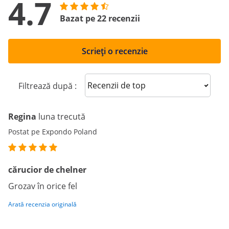
4.7
Bazat pe 22 recenzii
Scrieți o recenzie
Sort reviews
Filtrează după :
Regina
luna trecută
Postat pe Expondo Poland
cărucior de chelner
Grozav în orice fel
Arată recenzia originală