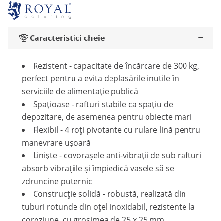
Caracteristici cheie
Rezistent - capacitate de încărcare de 300 kg,
perfect pentru a evita deplasările inutile în
serviciile de alimentație publică
Spațioase - rafturi stabile ca spațiu de
depozitare, de asemenea pentru obiecte mari
Flexibil - 4 roți pivotante cu rulare lină pentru
manevrare ușoară
Liniște - covorașele anti-vibrații de sub rafturi
absorb vibrațiile și împiedică vasele să se
zdruncine puternic
Construcție solidă - robustă, realizată din
tuburi rotunde din oțel inoxidabil, rezistente la
coroziune, cu grosimea de 25 x 25 mm