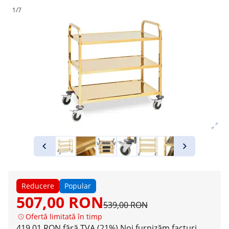
1/7
Reducere
Popular
507,00 RON
539,00 RON
Ofertă limitată în timp
419,01 RON fără TVA (21%)
Noi furnizăm facturi