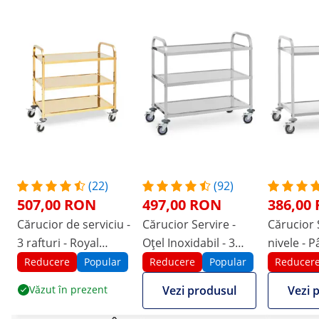
(22)
(92)
507,00 RON
497,00 RON
386,00
Cărucior de serviciu -
Cărucior Servire -
Cărucior S
3 rafturi - Royal
Oțel Inoxidabil - 3
nivele - P
Catering - până la
nivele - până la 500
kg - 2 frâ
Reducere
Popular
Reducere
Popular
Reducer
300 kg - rafturi: 89,5 x
kg
Văzut în prezent
Vezi produsul
Vezi 
49,5 cm