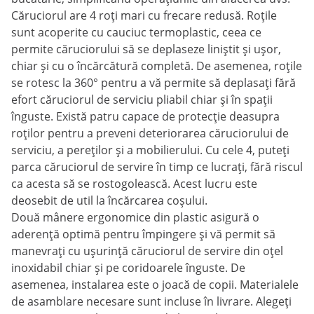
Căruciorul are 4 roți mari cu frecare redusă. Roțile
sunt acoperite cu cauciuc termoplastic, ceea ce
permite căruciorului să se deplaseze liniștit și ușor,
chiar și cu o încărcătură completă. De asemenea, roțile
se rotesc la 360° pentru a vă permite să deplasați fără
efort căruciorul de serviciu pliabil chiar și în spații
înguste. Există patru capace de protecție deasupra
roților pentru a preveni deteriorarea căruciorului de
serviciu, a pereților și a mobilierului. Cu cele 4, puteți
parca căruciorul de servire în timp ce lucrați, fără riscul
ca acesta să se rostogolească. Acest lucru este
deosebit de util la încărcarea coșului.
Două mânere ergonomice din plastic asigură o
aderență optimă pentru împingere și vă permit să
manevrați cu ușurință căruciorul de servire din oțel
inoxidabil chiar și pe coridoarele înguste. De
asemenea, instalarea este o joacă de copii. Materialele
de asamblare necesare sunt incluse în livrare. Alegeți