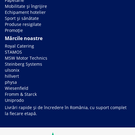
Papetărie
Mobilitate și îngrijire
Echipament hotelier
Sport și sănătate
Produse resigilate
Promoție
Mărcile noastre
Royal Catering
STAMOS
MSW Motor Technics
Steinberg Systems
ulsonix
hillvert
physa
Wiesenfield
Fromm & Starck
Uniprodo
Livrări rapide și de încredere în România, cu suport complet
la fiecare etapă.