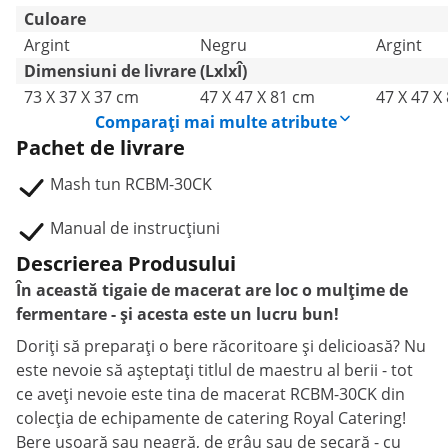
Culoare
Argint
Negru
Argint
Dimensiuni de livrare (LxlxÎ)
73 X 37 X 37 cm
47 X 47 X 81 cm
47 X 47 X
Comparați mai multe atribute
Pachet de livrare
Mash tun RCBM-30CK
Manual de instrucțiuni
Descrierea Produsului
În această tigaie de macerat are loc o mulțime de
fermentare - și acesta este un lucru bun!
Doriți să preparați o bere răcoritoare și delicioasă? Nu
este nevoie să așteptați titlul de maestru al berii - tot
ce aveți nevoie este tina de macerat RCBM-30CK din
colecția de echipamente de catering Royal Catering!
Bere ușoară sau neagră, de grâu sau de secară - cu