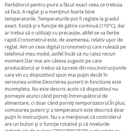
Fierbătorul pentru piure a făcut exact ceea ce trebuia
să facă. A reglat și a menținut foarte bine
temperaturile. Temperaturile pot fi reglate la gradul
exact. Există și o funcție de gătire continuă (110°C), dar
ar trebui să o utilizați cu precauție, altfel se va fierbe
rapid.Cronometrul este, de asemenea, relativ ușor de
reglat. Am un ceas digital (cronometru) care rulează pe
telefonul meu mobil, astfel încât să nu ratez niciun
moment.Dar mai am câteva sugestii pe care
producătorul ar trebui să lucreze din nou.Instrucțiunile
care vin cu dispozitivul spun mai puțin decât în
versiunea online.Descrierea punerii in functiune este
incompleta. Nu este descris acolo că dispozitivul nu
pornește atunci când porniți întrerupătorul de
alimentare, ci doar când porniți temporizatorul.În plus,
comutarea puterii și a temperaturii este descrisă doar
puțin în instrucțiuni. Nu s-a menționat că controlerul
are un buton și o funcție rotativă și că nivelurile