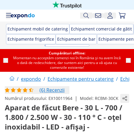
Echipament mobil de catering
Echipament comercial de gătit
Echipamente frigorifice
Echipament de bar
Echipamente pent
Cumpărături offline:
Momentan nu acceptăm comenzi noi în România și nu avem încă
o dată de redeschidere, dar suntem aici pentru a vă ajuta cu
comenzile existente!
/
expondo
/
Echipamente pentru catering
/
Echip
(6) Recenzii
|
Numărul produsului:
EX10011964
Model:
RCBM-30CK
Aparat de făcut Bere - 30 L - 700 /
1.800 / 2.500 W - 30 - 110 ° C - oțel
inoxidabil - LED - afișaj -