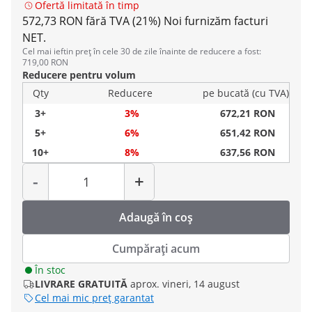
Ofertă limitată în timp
572,73 RON fără TVA (21%)
Noi furnizăm facturi
NET.
Cel mai ieftin preț în cele 30 de zile înainte de reducere a fost:
719,00 RON
Reducere pentru volum
Qty
Reducere
pe bucată (cu TVA)
3+
3%
672,21 RON
5+
6%
651,42 RON
10+
8%
637,56 RON
Cantitate
-
+
Adaugă în coș
Cumpărați acum
În stoc
LIVRARE GRATUITĂ
aprox. vineri, 14 august
Cel mai mic preț garantat