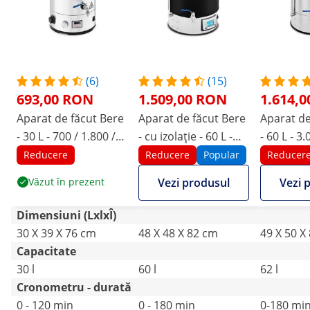
(6)
(15)
693,00 RON
1.509,00 RON
1.614,
Aparat de făcut Bere
Aparat de făcut Bere
Aparat de
- 30 L - 700 / 1.800 /
- cu izolație - 60 L -
- 60 L - 3
2.500 W - 30 - 110 ° C
3000 W - 10 - 100 °C -
Reducere
Reducere
Popular
Reducer
- oțel inoxidabil - LED
oțel inoxidabil - afișaj
Văzut în prezent
Vezi produsul
Vezi 
- afișaj - cronometru
LCD - cronometru
Dimensiuni (LxlxÎ)
30 X 39 X 76 cm
48 X 48 X 82 cm
49 X 50 X
Capacitate
30 l
60 l
62 l
Cronometru - durată
0 - 120 min
0 - 180 min
0-180 mi