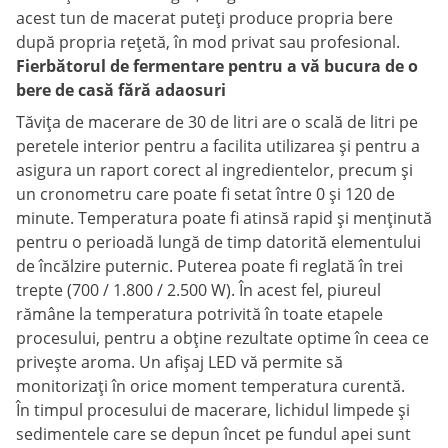
acest tun de macerat puteți produce propria bere
după propria rețetă, în mod privat sau profesional.
Fierbătorul de fermentare pentru a vă bucura de o
bere de casă fără adaosuri
Tăvița de macerare de 30 de litri are o scală de litri pe
peretele interior pentru a facilita utilizarea și pentru a
asigura un raport corect al ingredientelor, precum și
un cronometru care poate fi setat între 0 și 120 de
minute. Temperatura poate fi atinsă rapid și menținută
pentru o perioadă lungă de timp datorită elementului
de încălzire puternic. Puterea poate fi reglată în trei
trepte (700 / 1.800 / 2.500 W). În acest fel, piureul
rămâne la temperatura potrivită în toate etapele
procesului, pentru a obține rezultate optime în ceea ce
privește aroma. Un afișaj LED vă permite să
monitorizați în orice moment temperatura curentă.
În timpul procesului de macerare, lichidul limpede și
sedimentele care se depun încet pe fundul apei sunt