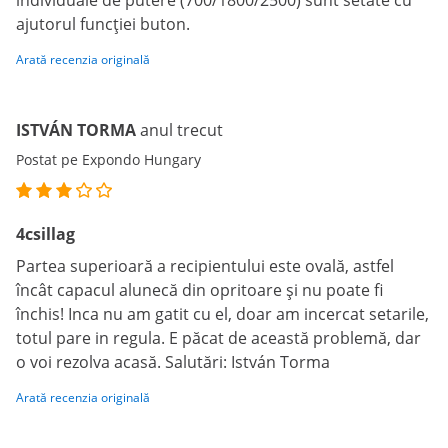
individuale de putere (700/1800/2500) sunt setate cu
ajutorul funcției buton.
Arată recenzia originală
ISTVÁN TORMA
anul trecut
Postat pe Expondo Hungary
4csillag
Partea superioară a recipientului este ovală, astfel
încât capacul alunecă din opritoare și nu poate fi
închis! Inca nu am gatit cu el, doar am incercat setarile,
totul pare in regula. E păcat de această problemă, dar
o voi rezolva acasă. Salutări: István Torma
Arată recenzia originală