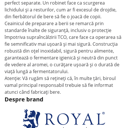
perfect separate. Un robinet face ca scurgerea
lichidului și a resturilor, cum ar fi excesul de drojdie,
din fierbătorul de bere să fie o joacă de copii.
Ceainicul de preparare a berii se remarcă prin
standarde înalte de siguranță, inclusiv o protecție
împotriva supraîncălzirii TCO, care face ca operarea să
fie semnificativ mai ușoară și mai sigură. Construcția
robustă din oțel inoxidabil, sigură pentru alimente,
garantează o fermentare igienică și neutră din punct
de vedere al aromei, o curățare ușoară și o durată de
viață lungă a fermentatorului.
Atenție: Vă rugăm să rețineți că, în multe țări, biroul
vamal principal responsabil trebuie să fie informat
atunci când fabricați bere.
Despre brand