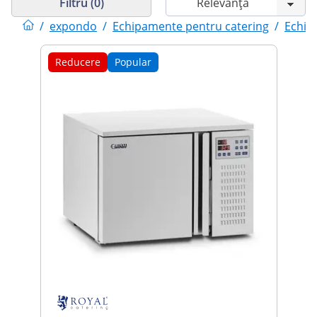
Filtru (0)
/
expondo
/
Echipamente pentru catering
/
Echipa
Reducere
Popular