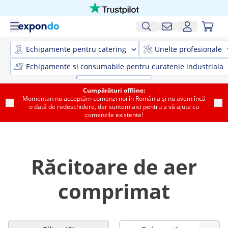
Echipamente pentru catering
Unelte profesionale
Echipamente si consumabile pentru curatenie industriala
Cumpărături offline:
Momentan nu acceptăm comenzi noi în România și nu avem încă
o dată de redeschidere, dar suntem aici pentru a vă ajuta cu
comenzile existente!
Răcitoare de aer
comprimat