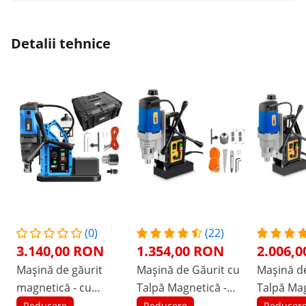
Detalii tehnice
(0)
(22)
3.140,00 RON
1.354,00 RON
2.006,
Mașină de găurit
Mașină de Găurit cu
Mașină de
magnetică - cu
Talpă Magnetică -
Talpă Mag
vacuum - 1550 W -
1300 Watt - 600
1300 wați
Reducere
Reducere
Reducer