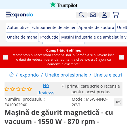
Automotive
Echipamente de atelier
Aparate de sudura
Unelt
Unelte de mana
Producție
Mașini industriale de ambalat în v
Cumpărături offline:
Momentan nu acceptăm comenzi noi în România și nu avem încă
o dată de redeschidere, dar suntem aici pentru a vă ajuta cu
comenzile existente!
/
expondo
/
Unelte profesionale
/
Unelte electrice
No
Fii primul care scrie o recenzie
pentru acest produs
Reviews
Numărul produsului:
Model:
MSW-NNO-
|
EX10062940
20V1
Mașină de găurit magnetică - cu
vacuum - 1550 W - 870 rpm -