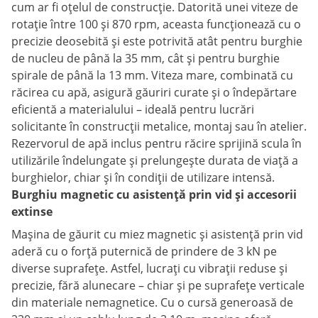
cum ar fi oțelul de construcție. Datorită unei viteze de
rotație între 100 și 870 rpm, aceasta funcționează cu o
precizie deosebită și este potrivită atât pentru burghie
de nucleu de până la 35 mm, cât și pentru burghie
spirale de până la 13 mm. Viteza mare, combinată cu
răcirea cu apă, asigură găuriri curate și o îndepărtare
eficientă a materialului – ideală pentru lucrări
solicitante în construcții metalice, montaj sau în atelier.
Rezervorul de apă inclus pentru răcire sprijină scula în
utilizările îndelungate și prelungește durata de viață a
burghielor, chiar și în condiții de utilizare intensă.
Burghiu magnetic cu asistență prin vid și accesorii
extinse
Mașina de găurit cu miez magnetic și asistență prin vid
aderă cu o forță puternică de prindere de 3 kN pe
diverse suprafețe. Astfel, lucrați cu vibrații reduse și
precizie, fără alunecare – chiar și pe suprafețe verticale
din materiale nemagnetice. Cu o cursă generoasă de