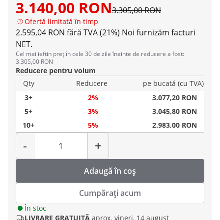
3.140,00 RON
3.305,00 RON
Ofertă limitată în timp
2.595,04 RON fără TVA (21%)
Noi furnizăm facturi
NET.
Cel mai ieftin preț în cele 30 de zile înainte de reducere a fost:
3.305,00 RON
Reducere pentru volum
Qty
Reducere
pe bucată (cu TVA)
3+
2%
3.077,20 RON
5+
3%
3.045,80 RON
10+
5%
2.983,00 RON
Cantitate
-
+
Adaugă în coș
Cumpărați acum
În stoc
LIVRARE GRATUITĂ
aprox. vineri, 14 august