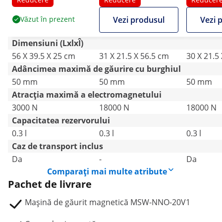
870 rpm - diametru
r/min
Tijă Wel
Văzut în prezent
Vezi produsul
Vezi 
maxim de găurire
13/35 mm
Dimensiuni (LxlxÎ)
56 X 39.5 X 25 cm
31 X 21.5 X 56.5 cm
30 X 21.5
Adâncimea maximă de găurire cu burghiul
50 mm
50 mm
50 mm
Atracția maximă a electromagnetului
3000 N
18000 N
18000 N
Capacitatea rezervorului
0.3 l
0.3 l
0.3 l
Caz de transport inclus
Da
-
Da
Comparați mai multe atribute
Pachet de livrare
Mașină de găurit magnetică MSW-NNO-20V1