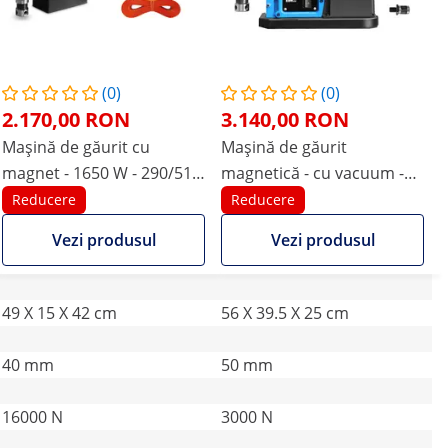
(0)
(0)
2.170,00 RON
3.140,00 RON
Mașină de găurit cu
Mașină de găurit
magnet - 1650 W - 290/510
magnetică - cu vacuum -
rpm - Diametru maxim de
1550 W - 870 rpm -
Reducere
Reducere
găurire 16/50 mm
diametru maxim de
Vezi produsul
Vezi produsul
găurire 13/35 mm
49 X 15 X 42 cm
56 X 39.5 X 25 cm
40 mm
50 mm
16000 N
3000 N