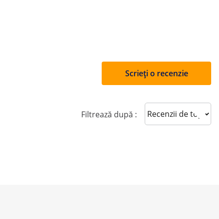
Scrieți o recenzie
Sort reviews
Filtrează după :