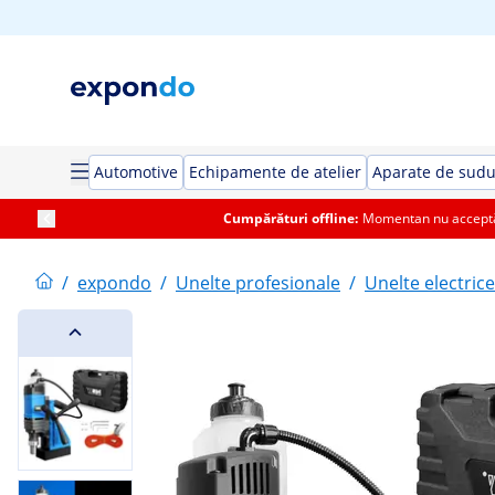
Automotive
Echipamente de atelier
Aparate de sud
Cumpărături offline:
Momentan nu acceptăm
/
expondo
/
Unelte profesionale
/
Unelte electrice