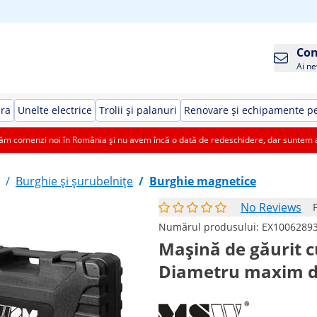
Con
Ai ne
ura
Unelte electrice
Trolii și palanuri
Renovare și echipamente pe
 comenzi noi în România și nu avem încă o dată de redeschidere, dar suntem aic
/
Burghie și șurubelnițe
/
Burghie magnetice
No Reviews
Numărul produsului:
EX1006289
Mașină de găurit c
Diametru maxim d