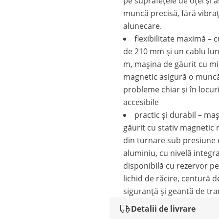
pe suprafețele de oțel și 
muncă precisă, fără vibrați
alunecare.
flexibilitate maximă – 
de 210 mm și un cablu lun
m, mașina de găurit cu mi
magnetic asigură o muncă
probleme chiar și în locur
accesibile
practic și durabil – ma
găurit cu stativ magnetic
din turnare sub presiune
aluminiu, cu nivelă integra
disponibilă cu rezervor p
lichid de răcire, centură d
siguranță și geantă de tr
Detalii de livrare