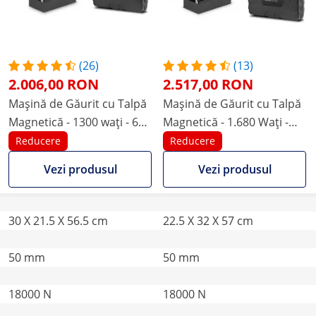
(26)
(13)
2.006,00 RON
2.517,00 RON
Mașină de Găurit cu Talpă
Mașină de Găurit cu Talpă
Magnetică - 1300 wați - 600
Magnetică - 1.680 Wați -
rpm - Tijă Weldon 19 mm
370 r/min - Tijă Weldon 19
Reducere
Reducere
mm
Vezi produsul
Vezi produsul
30 X 21.5 X 56.5 cm
22.5 X 32 X 57 cm
50 mm
50 mm
18000 N
18000 N