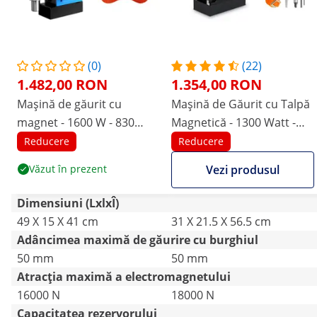
(0)
(22)
1.482,00 RON
1.354,00 RON
Mașină de găurit cu
Mașină de Găurit cu Talpă
magnet - 1600 W - 830
Magnetică - 1300 Watt -
rot/min - Diametru maxim
600 r/min
Reducere
Reducere
de găurire 13/35 mm
Văzut în prezent
Vezi produsul
Dimensiuni (LxlxÎ)
49 X 15 X 41 cm
31 X 21.5 X 56.5 cm
Adâncimea maximă de găurire cu burghiul
50 mm
50 mm
Atracția maximă a electromagnetului
16000 N
18000 N
Capacitatea rezervorului