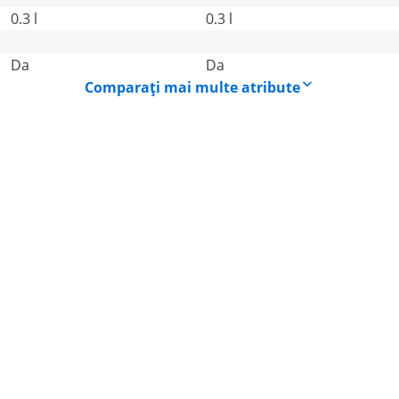
0.3 l
0.3 l
Da
Da
Comparați mai multe atribute