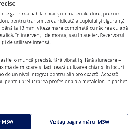
recise
te găurirea fiabilă chiar și în materiale dure, precum
don, pentru transmiterea ridicată a cuplului și siguranță
 de până la 13 mm. Viteza mare combinată cu răcirea cu apă
talică, în intervenții de montaj sau în atelier. Rezervorul
ții de utilizare intensă.
tfel o muncă precisă, fără vibrații și fără alunecare –
ă de mișcare și facilitează utilizarea chiar și în locuri
e de un nivel integrat pentru aliniere exactă. Această
l pentru prelucrarea profesională a metalelor. În pachet
le MSW
Vizitați pagina mărcii MSW