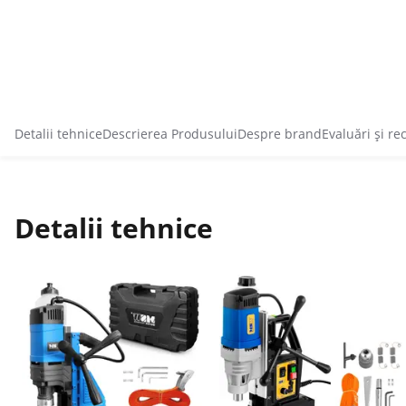
Detalii tehnice
Descrierea Produsului
Despre brand
Evaluări și re
Detalii tehnice