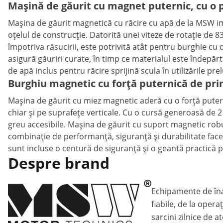
Mașină de găurit cu magnet puternic, cu o p
Mașina de găurit magnetică cu răcire cu apă de la MSW im
oțelul de construcție. Datorită unei viteze de rotație de 
împotriva răsucirii, este potrivită atât pentru burghie c
asigură găuriri curate, în timp ce materialul este îndepărta
de apă inclus pentru răcire sprijină scula în utilizările prel
Burghiu magnetic cu forță puternică de pri
Mașina de găurit cu miez magnetic aderă cu o forță puterni
chiar și pe suprafețe verticale. Cu o cursă generoasă de 2
greu accesibile. Mașina de găurit cu suport magnetic robu
combinație de performanță, siguranță și durabilitate fac
sunt incluse o centură de siguranță și o geantă practică 
Despre brand
Echipamente de înal
fiabile, de la opera
sarcini zilnice de at