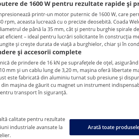
utere de 1600 W pentru rezultate rapide și p
presionează printr-un motor puternic de 1600 W, care permi
830 rpm, aceasta lucrează cu o precizie deosebită. Coada Wel
u diametrul de până la 35 mm, cât și pentru burghie spirale
t eficient – ideal pentru lucrări solicitante în construcția me
ungite și crește durata de viață a burghielor, chiar și în condi
ndere și accesorii complete
că de prindere de 16 kN pe suprafețele de oțel, asigurând as
10 mm și un cablu lung de 3,20 m, mașina oferă libertate maxim
st este fabricată din aluminiu turnat sub presiune și dispun
e din mașina de găurit cu magnet un instrument indispensabi
pentru transport în siguranță.
tă calitate pentru rezultate
țiuni industriale avansate la
Arată toate produse
elier.