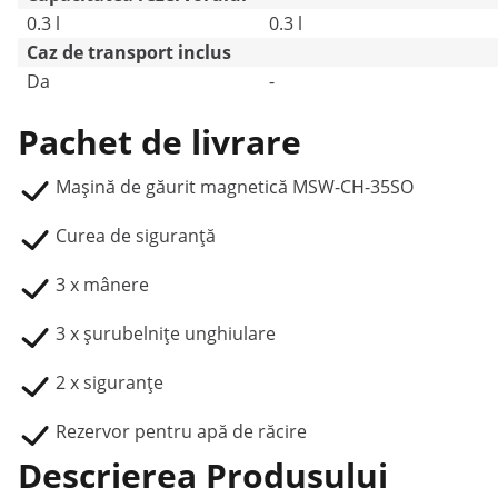
0.3 l
0.3 l
Caz de transport inclus
Da
-
Pachet de livrare
Mașină de găurit magnetică MSW-CH-35SO
Curea de siguranță
3 x mânere
3 x șurubelnițe unghiulare
2 x siguranțe
Rezervor pentru apă de răcire
Descrierea Produsului