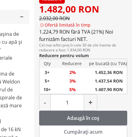
1.482,00 RON
2.032,00 RON
Ofertă limitată în timp
1.224,79 RON fără TVA (21%)
Noi
mașina de
furnizăm facturi NET.
 cu apă și
Cel mai ieftin preț în cele 30 de zile înainte de
W
reducere a fost: 1.934,00 RON
Reducere pentru volum
eriale
Qty
Reducere
pe bucată (cu TVA)
3+
2%
1.452,36 RON
șina de
5+
3%
1.437,54 RON
dă Weldon
rul de
10+
5%
1.407,90 RON
Cantitate
spirale de
-
+
iteză mare
Adaugă în coș
l
 de 16 kN
Cumpărați acum