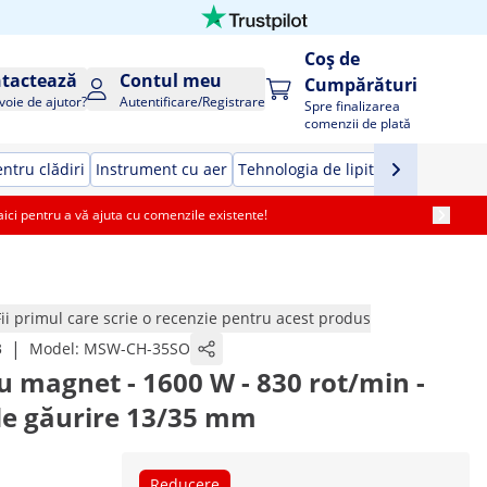
Coș de
tactează
Contul meu
Cumpărături
voie de ajutor?
Autentificare/Registrare
Spre finalizarea
comenzii de plată
ntru clădiri
Instrument cu aer
Tehnologia de lipit
Unelte de ma
i pentru a vă ajuta cu comenzile existente!
Fii primul care scrie o recenzie pentru acest produs
|
3
Model:
MSW-CH-35SO
u magnet - 1600 W - 830 rot/min -
e găurire 13/35 mm
Reducere