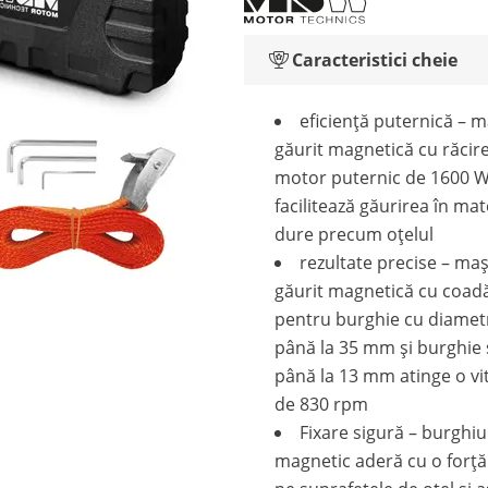
Caracteristici cheie
eficiență puternică – 
găurit magnetică cu răcire
motor puternic de 1600 
facilitează găurirea în mat
dure precum oțelul
rezultate precise – ma
găurit magnetică cu coa
pentru burghie cu diamet
până la 35 mm și burghie 
până la 13 mm atinge o v
de 830 rpm
Fixare sigură – burghiu
magnetic aderă cu o forță