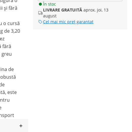
asigură o
În stoc
i și fără
LIVRARE GRATUITĂ
aprox. joi, 13
august
Cel mai mic preț garantat
cu o cursă
g de 3,20
ez
 fără
i greu
șina de
 robustă
 de
tă, este
entru
e
ansport