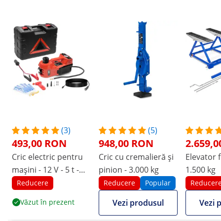
(3)
(5)
493,00 RON
948,00 RON
2.659,
Cric electric pentru
Cric cu cremalieră și
Elevator 
mașini - 12 V - 5 t -
pinion - 3.000 kg
1.500 kg
set pentru
Reducere
Reducere
Popular
Reducer
schimbarea roților -
Văzut în prezent
Vezi produsul
Vezi 
multifuncțional