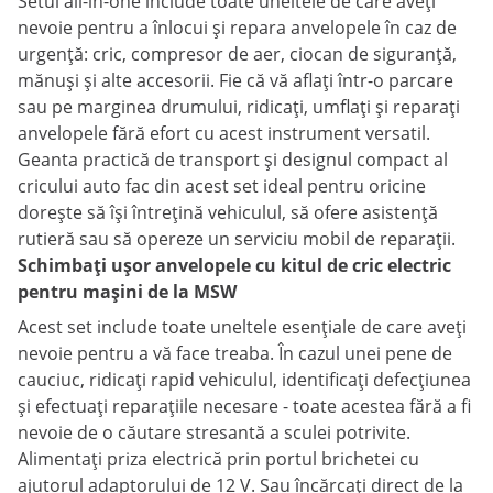
Setul all-in-one include toate uneltele de care aveți
nevoie pentru a înlocui și repara anvelopele în caz de
urgență: cric, compresor de aer, ciocan de siguranță,
mănuși și alte accesorii. Fie că vă aflați într-o parcare
sau pe marginea drumului, ridicați, umflați și reparați
anvelopele fără efort cu acest instrument versatil.
Geanta practică de transport și designul compact al
cricului auto fac din acest set ideal pentru oricine
dorește să își întrețină vehiculul, să ofere asistență
rutieră sau să opereze un serviciu mobil de reparații.
Schimbați ușor anvelopele cu kitul de cric electric
pentru mașini de la MSW
Acest set include toate uneltele esențiale de care aveți
nevoie pentru a vă face treaba. În cazul unei pene de
cauciuc, ridicați rapid vehiculul, identificați defecțiunea
și efectuați reparațiile necesare - toate acestea fără a fi
nevoie de o căutare stresantă a sculei potrivite.
Alimentați priza electrică prin portul brichetei cu
ajutorul adaptorului de 12 V. Sau încărcați direct de la