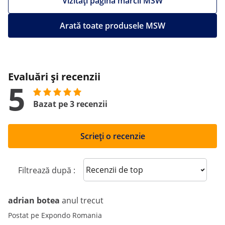
Vizitați pagina mărcii MSW
Arată toate produsele MSW
Evaluări și recenzii
5
Bazat pe 3 recenzii
Scrieți o recenzie
Sort reviews
Filtrează după :
adrian botea
anul trecut
Postat pe Expondo Romania