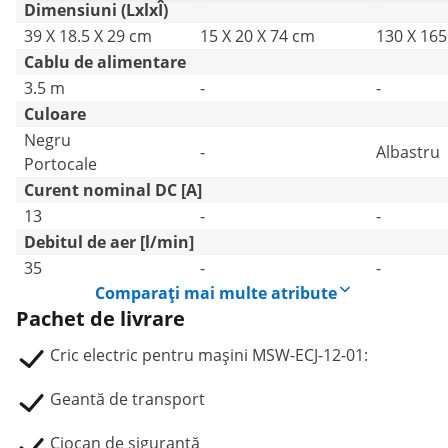
Dimensiuni (LxlxÎ)
39 X 18.5 X 29 cm
15 X 20 X 74 cm
130 X 165
Cablu de alimentare
3.5 m
-
-
Culoare
Negru
-
Albastru
Portocale
Curent nominal DC [A]
13
-
-
Debitul de aer [l/min]
35
-
-
Comparați mai multe atribute
Pachet de livrare
Cric electric pentru mașini MSW-ECJ-12-01:
Geantă de transport
Ciocan de siguranță