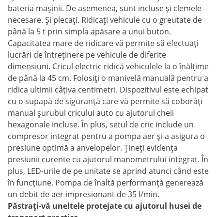
bateria mașinii. De asemenea, sunt incluse și clemele
necesare. Și plecați. Ridicați vehicule cu o greutate de
până la 5 t prin simpla apăsare a unui buton.
Capacitatea mare de ridicare vă permite să efectuați
lucrări de întreținere pe vehicule de diferite
dimensiuni. Cricul electric ridică vehiculele la o înălțime
de până la 45 cm. Folosiți o manivelă manuală pentru a
ridica ultimii câțiva centimetri. Dispozitivul este echipat
cu o supapă de siguranță care vă permite să coborâți
manual șurubul cricului auto cu ajutorul cheii
hexagonale incluse. În plus, setul de cric include un
compresor integrat pentru a pompa aer și a asigura o
presiune optimă a anvelopelor. Țineți evidența
presiunii curente cu ajutorul manometrului integrat. În
plus, LED-urile de pe unitate se aprind atunci când este
în funcțiune. Pompa de înaltă performanță generează
un debit de aer impresionant de 35 l/min.
Păstrați-vă uneltele protejate cu ajutorul husei de