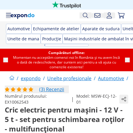
Automotive
Echipamente de atelier
Aparate de sudura
Unelt
Unelte de mana
Producție
Mașini industriale de ambalat în v
Cumpărături offline:
Momentan nu acceptăm comenzi noi în România și nu avem încă
o dată de redeschidere, dar suntem aici pentru a vă ajuta cu
comenzile existente!
/
expondo
/
Unelte profesionale
/
Automotive
/
(3) Recenzii
Numărul produsului:
Model:
MSW-ECJ-12-
|
EX10062543
01
Cric electric pentru mașini - 12 V -
5 t - set pentru schimbarea roților
- multifuncțional