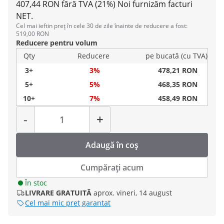
407,44 RON fără TVA (21%)
Noi furnizăm facturi
NET.
Cel mai ieftin preț în cele 30 de zile înainte de reducere a fost:
519,00 RON
Reducere pentru volum
Qty
Reducere
pe bucată (cu TVA)
3+
3%
478,21 RON
5+
5%
468,35 RON
10+
7%
458,49 RON
Cantitate
-
+
Adaugă în coș
Cumpărați acum
În stoc
LIVRARE GRATUITĂ
aprox. vineri, 14 august
Cel mai mic preț garantat