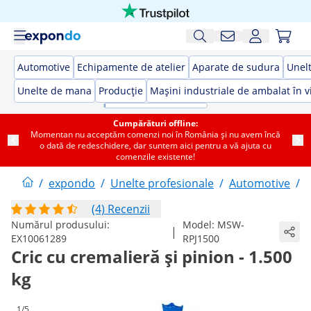
Automotive
Echipamente de atelier
Aparate de sudura
Unelt
Unelte de mana
Producție
Mașini industriale de ambalat în v
Cumpărături offline:
Momentan nu acceptăm comenzi noi în România și nu avem încă
o dată de redeschidere, dar suntem aici pentru a vă ajuta cu
comenzile existente!
/
expondo
/
Unelte profesionale
/
Automotive
/
(4) Recenzii
Numărul produsului:
Model:
MSW-
|
EX10061289
RPJ1500
Cric cu cremalieră și pinion - 1.500
kg
1/5