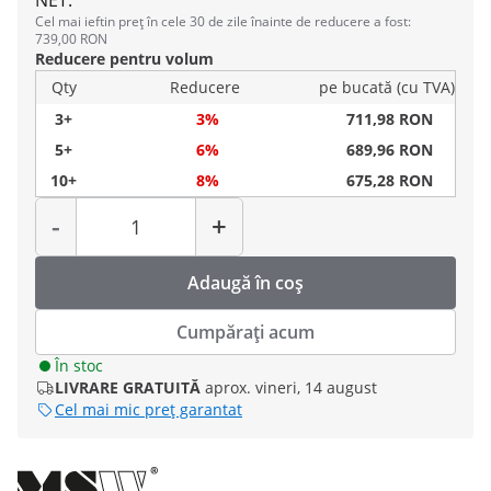
NET.
Cel mai ieftin preț în cele 30 de zile înainte de reducere a fost:
739,00 RON
Reducere pentru volum
Qty
Reducere
pe bucată (cu TVA)
3+
3%
711,98 RON
5+
6%
689,96 RON
10+
8%
675,28 RON
Cantitate
-
+
Adaugă în coș
Cumpărați acum
În stoc
LIVRARE GRATUITĂ
aprox. vineri, 14 august
Cel mai mic preț garantat