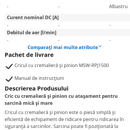
-
-
Albastru
Curent nominal DC [A]
-
-
-
Debitul de aer [l/min]
-
-
-
Comparați mai multe atribute
Pachet de livrare
Cricul cu cremalieră și pinion MSW-RPJ1500
Manual de instrucțiuni
Descrierea Produsului
Cric cu cremalieră și pinion cu atașament pentru
sarcină mică și mare
Cricul cu cremalieră și pinion este o piesă simplă și
eficientă de echipament de ridicare pentru ridicarea în
siguranță a sarcinilor. Sarcina poate fi poziționată la