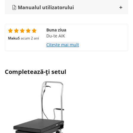
Manualul utilizatorului
Buna ziua
Du-te AIK
MakuS
acum 2 ani
Citește mai mult
Completează-ți setul