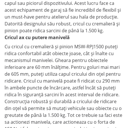
capul sau piciorul dispozitivului. Acest lucru face ca
acest echipament de garaj să fie incredibil de flexibil și
un must-have pentru atelierul sau hala de producție.
Datorită designului său robust, cricul cu cremalieră și
pinion poate ridica sarcini de până la 1.500 kg.
Cricul ax cu putere manivelă
Cu cricul cu cremalieră și pinion MSW-RPJ1500 puteți
ridica confortabil atât obiecte joase, cât și înalte cu
mecanismul manivelei. Gheara pentru obiectele
inferioare are 60 mm înălțime. Pentru goluri mai mari
de 605 mm, puteți utiliza capul cricului din oțel pentru
ridicare. Cricul cu manivelă poate fi ridicat cu 290 mm
în ambele puncte de încărcare, astfel încât să puteți
ridica în siguranță sarcini în acest interval de ridicare.
Construcția robustă și durabilă a cricului de ridicare
din oțel vă permite să mutați vehicule sau obiecte cu o
greutate de până la 1.500 kg. Tot ce trebuie sa faci este
sa actionezi manivela, care actioneaza cu o forta de