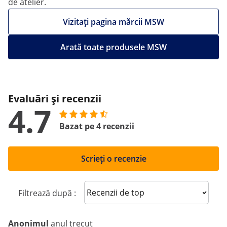
de atelier.
Vizitați pagina mărcii MSW
Arată toate produsele MSW
Evaluări și recenzii
4.7
Bazat pe 4 recenzii
Scrieți o recenzie
Sort reviews
Filtrează după :
Anonimul
anul trecut