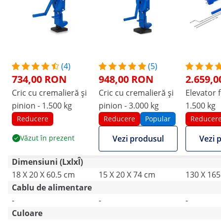
(4)
(5)
734,00 RON
948,00 RON
2.659,
Cric cu cremalieră și
Cric cu cremalieră și
Elevator 
pinion - 1.500 kg
pinion - 3.000 kg
1.500 kg
Reducere
Reducere
Popular
Reducer
Văzut în prezent
Vezi produsul
Vezi 
Dimensiuni (LxlxÎ)
18 X 20 X 60.5 cm
15 X 20 X 74 cm
130 X 165
Cablu de alimentare
-
-
-
Culoare