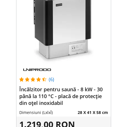
(6)
Încălzitor pentru saună - 8 kW - 30
până la 110 °C - placă de protecție
din oțel inoxidabil
Dimensiuni (LxlxÎ)
28 X 41 X 58 cm
1.219,00 RON