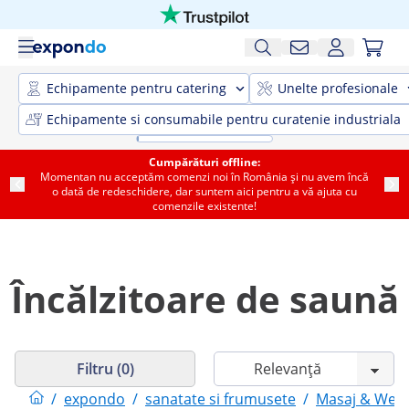
Echipamente pentru catering
Unelte profesionale
Echipamente si consumabile pentru curatenie industriala
Cumpărături offline:
Momentan nu acceptăm comenzi noi în România și nu avem încă
o dată de redeschidere, dar suntem aici pentru a vă ajuta cu
comenzile existente!
Încălzitoare de saună
Filtru (0)
/
expondo
/
sanatate si frumusete
/
Masaj & Well