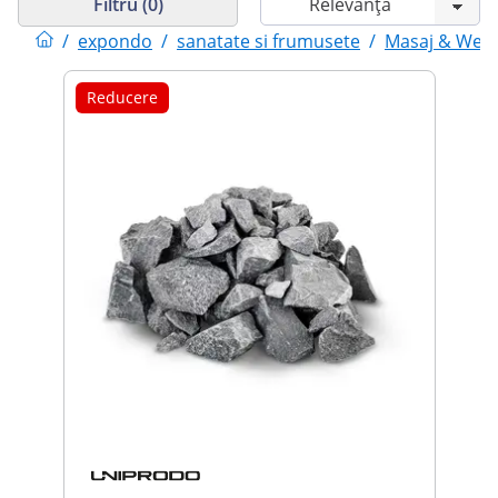
Filtru (0)
/
expondo
/
sanatate si frumusete
/
Masaj & Well
Reducere