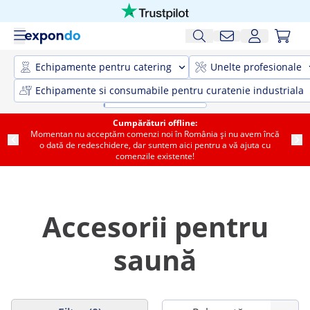
Echipamente pentru catering
Unelte profesionale
Echipamente si consumabile pentru curatenie industriala
Cumpărături offline:
Momentan nu acceptăm comenzi noi în România și nu avem încă
o dată de redeschidere, dar suntem aici pentru a vă ajuta cu
comenzile existente!
Accesorii pentru
saună