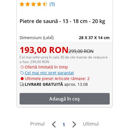
(9)
Pietre de saună - 13 - 18 cm - 20 kg
Dimensiuni (LxlxÎ)
28 X 37 X 14 cm
193,00 RON
299,00 RON
Cel mai ieftin preț în cele 30 de zile înainte de reducere
a fost: 299,00 RON
Ofertă limitată în timp
Cel mai mic preț garantat
Ultimele piese! Articole rămase: 2
LIVRARE GRATUITĂ
aprox. 13.08
Adaugă în coș
Primul
Ultimul
1