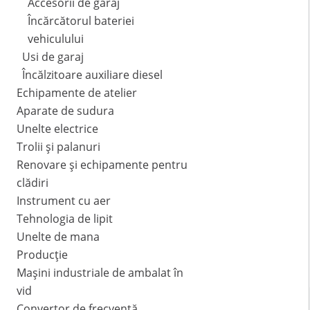
Accesorii de garaj
Încărcătorul bateriei
vehiculului
Usi de garaj
Încălzitoare auxiliare diesel
Echipamente de atelier
Aparate de sudura
Unelte electrice
Trolii și palanuri
Renovare și echipamente pentru
clădiri
Instrument cu aer
Tehnologia de lipit
Unelte de mana
Producție
Mașini industriale de ambalat în
vid
Convertor de frecvență