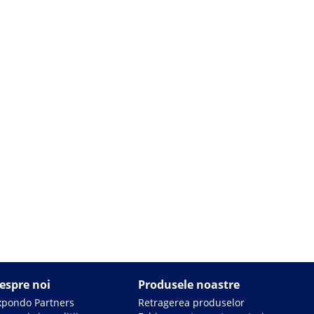
espre noi
Produsele noastre
xpondo Partners
Retragerea produselor