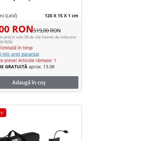
i (LxlxÎ)
120 X 15 X 1 cm
,00 RON
519,00 RON
in preț în cele 30 de zile înainte de reducere
,00 RON
limitată în timp
i mic preț garantat
e piese! Articole rămase: 1
RE GRATUITĂ
aprox. 13.08
Adaugă în coș
re