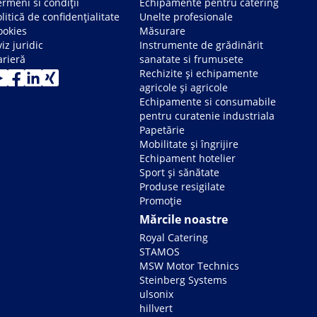
rmeni si condiții
Echipamente pentru catering
litică de confidențialitate
Unelte profesionale
ookies
Măsurare
iz juridic
Instrumente de grădinărit
arieră
sanatate si frumusete
Rechizite și echipamente
agricole și agricole
Echipamente si consumabile
pentru curatenie industriala
Papetărie
Mobilitate și îngrijire
Echipament hotelier
Sport și sănătate
Produse resigilate
Promoție
Mărcile noastre
Royal Catering
STAMOS
MSW Motor Technics
Steinberg Systems
ulsonix
hillvert