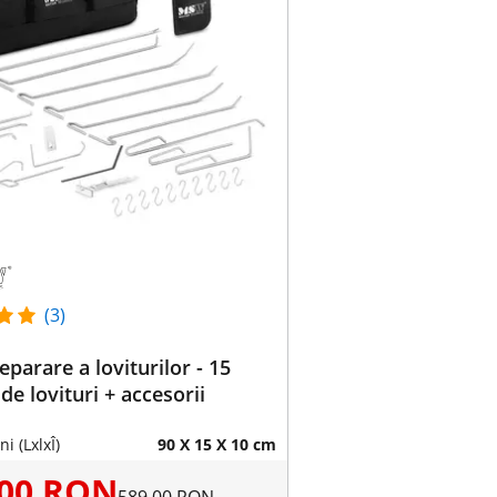
(3)
eparare a loviturilor - 15
de lovituri + accesorii
i (LxlxÎ)
90 X 15 X 10 cm
,00 RON