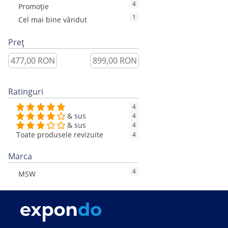
4
Promoție
1
Cel mai bine vândut
Preț
Ratinguri
4
& sus
4
& sus
4
Toate produsele revizuite
4
Marca
4
MSW