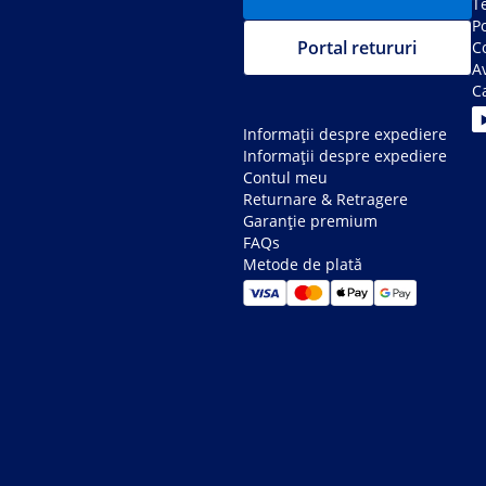
Te
Po
Portal retururi
C
Av
C
Informații despre expediere
Informații despre expediere
Contul meu
Returnare & Retragere
Garanție premium
FAQs
Metode de plată