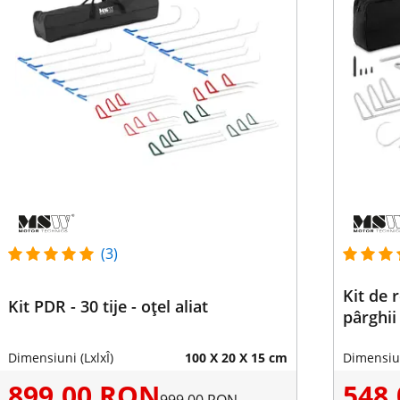
(3)
Kit de r
Kit PDR - 30 tije - oțel aliat
pârghii 
Dimensiuni (LxlxÎ)
100 X 20 X 15 cm
Dimensiun
899,00 RON
548