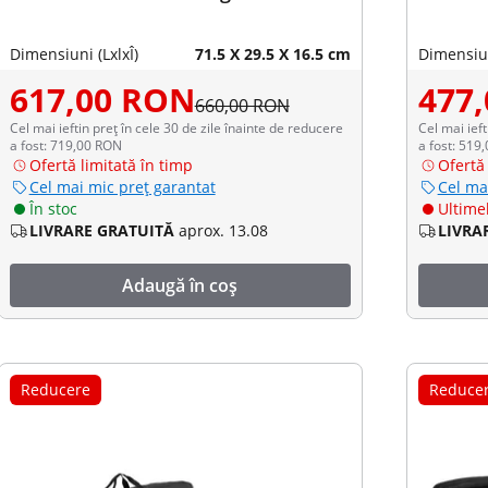
Dimensiuni (LxlxÎ)
71.5 X 29.5 X 16.5 cm
Dimensiun
617,00 RON
477
660,00 RON
Cel mai ieftin preț în cele 30 de zile înainte de reducere
Cel mai ieft
a fost: 719,00 RON
a fost: 519
Ofertă limitată în timp
Ofertă 
Cel mai mic preț garantat
Cel ma
În stoc
Ultimel
LIVRARE GRATUITĂ
aprox. 13.08
LIVRA
Adaugă în coș
Reducere
Reduce