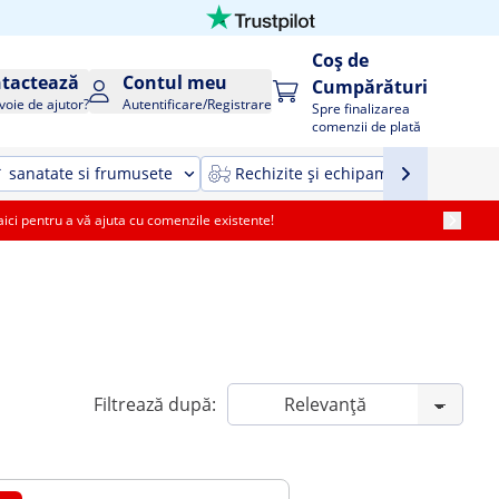
Coș de
tactează
Contul meu
Cumpărături
voie de ajutor?
Autentificare/Registrare
Spre finalizarea
comenzii de plată
sanatate si frumusete
Rechizite și echipamente agricole ș
i pentru a vă ajuta cu comenzile existente!
Filtrează după: