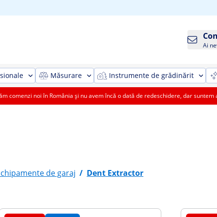
Con
Ai ne
sionale
Măsurare
Instrumente de grădinărit
 comenzi noi în România și nu avem încă o dată de redeschidere, dar suntem aic
Echipamente de garaj
/
Dent Extractor