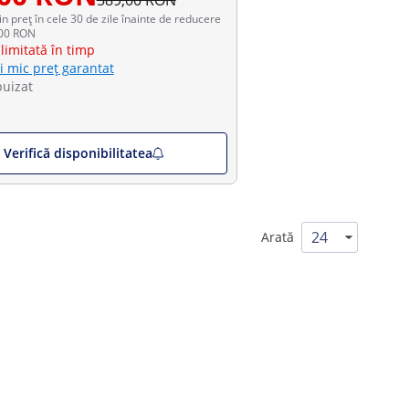
589,00 RON
in preț în cele 30 de zile înainte de reducere
,00 RON
limitată în timp
i mic preț garantat
puizat
Verifică disponibilitatea
Arată