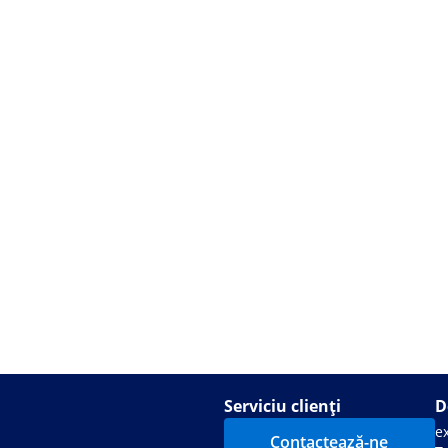
Serviciu clienți
D
e
Contactează-ne