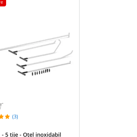
re
(3)
- 5 tije - Oţel inoxidabil