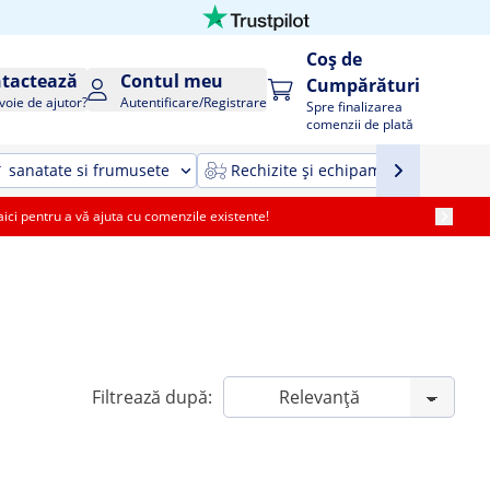
Coș de
tactează
Contul meu
Cumpărături
voie de ajutor?
Autentificare/Registrare
Spre finalizarea
comenzii de plată
sanatate si frumusete
Rechizite și echipamente agricole ș
i pentru a vă ajuta cu comenzile existente!
Filtrează după: