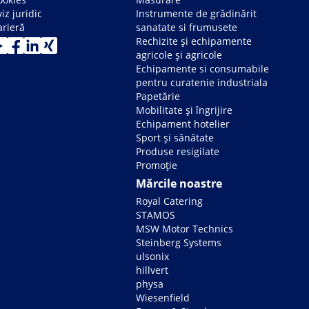
iz juridic
Instrumente de grădinărit
arieră
sanatate si frumusete
Rechizite și echipamente
agricole și agricole
Echipamente si consumabile
pentru curatenie industriala
Papetărie
Mobilitate și îngrijire
Echipament hotelier
Sport și sănătate
Produse resigilate
Promoție
Mărcile noastre
Royal Catering
STAMOS
MSW Motor Technics
Steinberg Systems
ulsonix
hillvert
physa
Wiesenfield