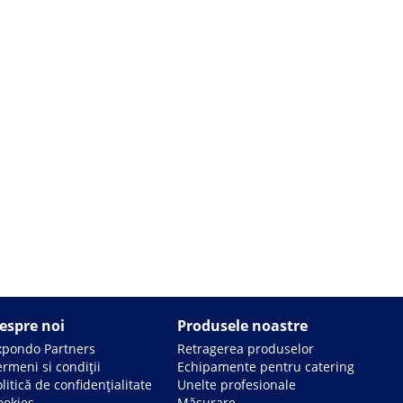
espre noi
Produsele noastre
xpondo Partners
Retragerea produselor
rmeni si condiții
Echipamente pentru catering
litică de confidențialitate
Unelte profesionale
ookies
Măsurare