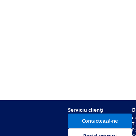
Serviciu clienți
D
e
Contactează-ne
Te
Po
C