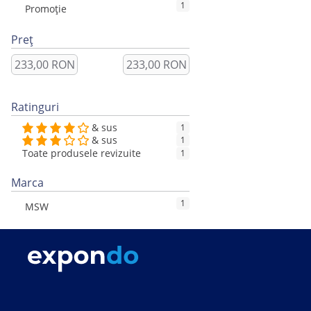
1
Promoție
Preț
Ratinguri
& sus
1
& sus
1
Toate produsele revizuite
1
Marca
1
MSW