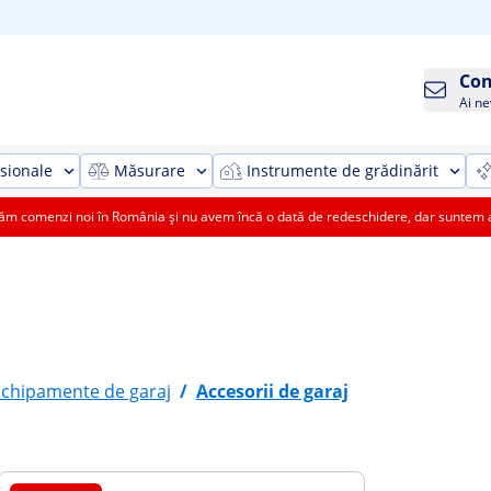
Con
Ai ne
sionale
Măsurare
Instrumente de grădinărit
 comenzi noi în România și nu avem încă o dată de redeschidere, dar suntem aic
Echipamente de garaj
/
Accesorii de garaj