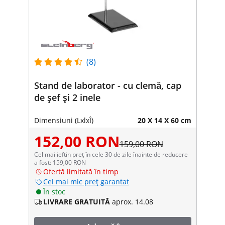
(8)
Stand de laborator - cu clemă, cap
de șef și 2 inele
Dimensiuni (LxlxÎ)
20 X 14 X 60 cm
152,00 RON
159,00 RON
Cel mai ieftin preț în cele 30 de zile înainte de reducere
a fost: 159,00 RON
Ofertă limitată în timp
Cel mai mic preț garantat
În stoc
LIVRARE GRATUITĂ
aprox. 14.08