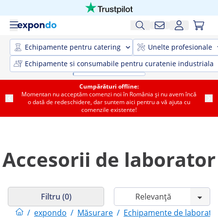
Echipamente pentru catering
Unelte profesionale
Echipamente si consumabile pentru curatenie industriala
Cumpărături offline:
Momentan nu acceptăm comenzi noi în România și nu avem încă
o dată de redeschidere, dar suntem aici pentru a vă ajuta cu
comenzile existente!
Accesorii de laborator
Filtru (0)
/
expondo
/
Măsurare
/
Echipamente de laborato