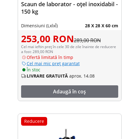
Scaun de laborator - oțel inoxidabil -
150 kg
Dimensiuni (LxlxÎ)
28 X 28 X 60 cm
253,00 RON
289,00 RON
Cel mai ieftin preț în cele 30 de zile înainte de reducere
a fost: 289,00 RON
Ofertă limitată în timp
Cel mai mic preț garantat
În stoc
LIVRARE GRATUITĂ
aprox. 14.08
Adaugă în coș
Reducere