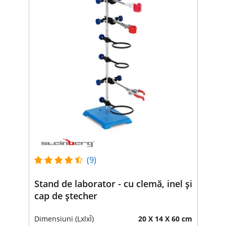
(9)
Stand de laborator - cu clemă, inel și
cap de ștecher
Dimensiuni (LxlxÎ)
20 X 14 X 60 cm